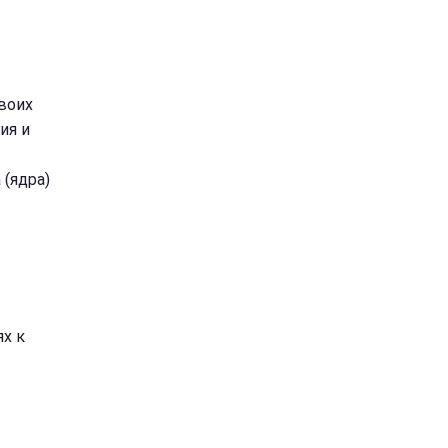
своих
ия и
 (ядра)
х к