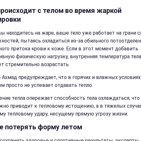
происходит с телом во время жаркой
ировки
вы находитесь на жаре, ваше тело уже работает на грани 
ностей, пытаясь охладиться из-за обильного потоотделен
ного притока крови к коже. Если в этот момент добавить
ивную физическую нагрузку, внутренняя температура тела
ет стремительно возрастать.
 Ахмад предупреждает, что в горячих и влажных условиях
зм просто не успевает отдавать тепло.
ение тепла опережает способность тела охлаждаться, что
жно приводит к тепловому истощению, а в тяжелых случая
му тепловому удару, несущему прямую угрозу жизни.
не потерять форму летом
сохранить здоровье и спортивные результаты, эксперты