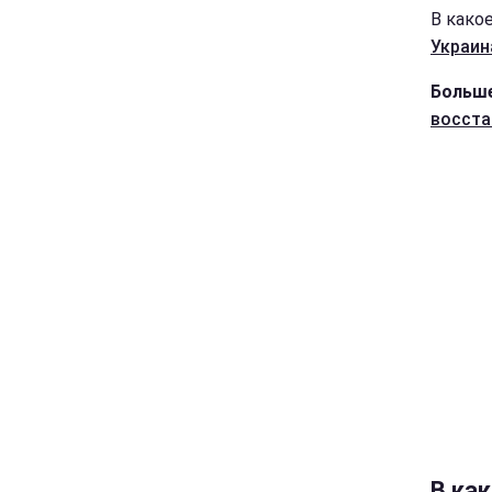
В како
Украин
Больше
восста
В ка