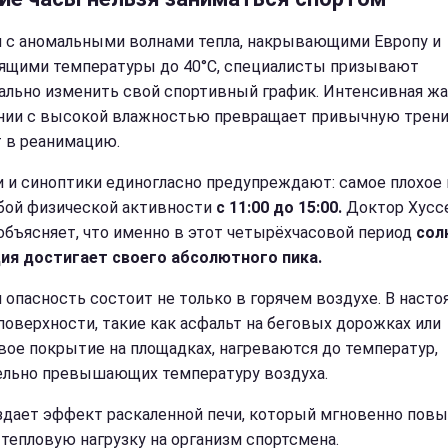
и с аномальными волнами тепла, накрывающими Европу и
ящими температуры до 40°C, специалисты призывают
ально изменить свой спортивный график. Интенсивная жа
нии с высокой влажностью превращает привычную трен
т в реанимацию.
 и синоптики единогласно предупреждают: самое плохое
бой физической активности
с 11:00 до 15:00.
Доктор Хусс
объясняет, что именно в этот четырёхчасовой период
сол
ия достигает своего абсолютного пика.
я опасность состоит не только в горячем воздухе. В наст
поверхности, такие как асфальт на беговых дорожках или
вое покрытие на площадках, нагреваются до температур,
ельно превышающих температуру воздуха.
здает эффект раскаленной печи, который мгновенно пов
тепловую нагрузку на организм спортсмена.