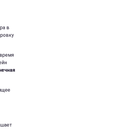
ра в
ировку
 время
ейн
нечная
оящее
ышает