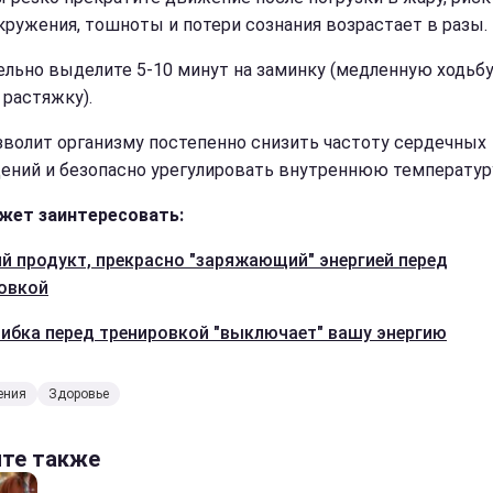
кружения, тошноты и потери сознания возрастает в разы.
ельно выделите 5-10 минут на заминку (медленную ходьбу
 растяжку).
зволит организму постепенно снизить частоту сердечных
ений и безопасно урегулировать внутреннюю температур
жет заинтересовать:
й продукт, прекрасно "заряжающий" энергией перед
овкой
ибка перед тренировкой "выключает" вашу энергию
ения
Здоровье
йте также