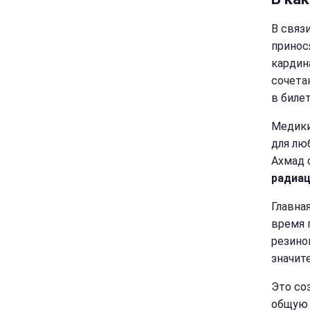
В связ
принос
кардин
сочета
в биле
Медики
для лю
Ахмад 
радиац
Главна
время 
резино
значит
Это со
общую 