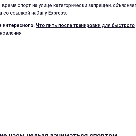
е время спорт на улице категорически запрещен, объясняе
а
со ссылкой на
Daily Express.
 интересного:
Что пить после тренировки для быстрого
новления
кие часы нельзя заниматься спортом