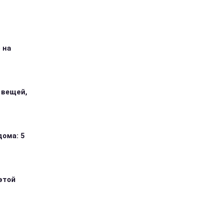
 на
 вещей,
дома: 5
этой