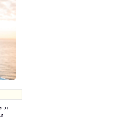
я от
ки