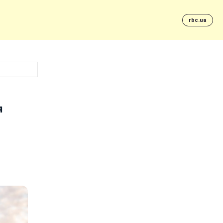
rbc.ua
я