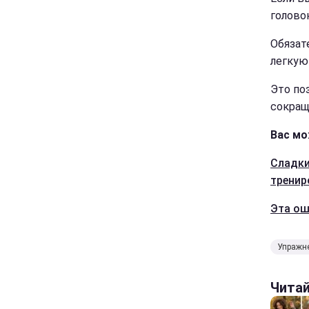
голово
Обязат
легкую
Это по
сокращ
Вас мо
Сладки
тренир
Эта ош
Упражн
Чита