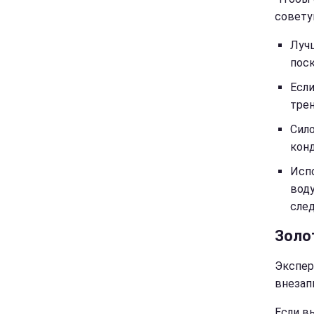
совету
Лучш
поск
Если
трен
Сил
кон
Исп
воду
след
Золо
Экспер
внезап
Если в