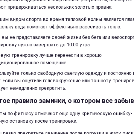
ют придерживаться нескольких золотых правил:
им видом спорта во время тепловой волны является пла
ольку вода помогает эффективно рассеивать тепло.
 вы не представляете своей жизни без бега или велоспорт
ировку нужно завершать до 10:00 утра.
овую тренировку лучше перенести в хорошо
диционированное помещение.
ользуйте только свободную светлую одежду и постоянно 
. Если вы ощутили головокружение или тошноту, трениро
ует немедленно прекратить.
тое правило заминки, о котором все забы
ты по фитнесу отмечают еще одну критическую ошибку-
ную остановку после тренировки.
ы резко прекратите движение после погрузки в жару, риск