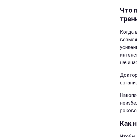
Что 
трен
Когда 
возмож
усилен
интенс
начина
Доктор
органи
Накопл
неизбе
роково
Как 
Чтобы 