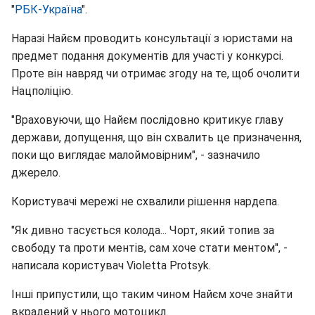
"
РБК-Україна
".
Наразі Найєм проводить консультації з юристами на
предмет подання документів для участі у конкурсі.
Проте він навряд чи отримає згоду на те, щоб очолити
Нацполіцію.
"Враховуючи, що Найєм послідовно критикує главу
держави, допущення, що він схвалить це призначення,
поки що виглядає малоймовірним", - зазначило
джерело.
Користувачі мережі не схвалили рішення нардепа.
"Як дивно тасується колода... Чорт, який топив за
свободу та проти ментів, сам хоче стати ментом", -
написала користувач Violetta Protsyk.
Інші припустили, що таким чином Найєм хоче знайти
вкрадений у нього мотоцикл.