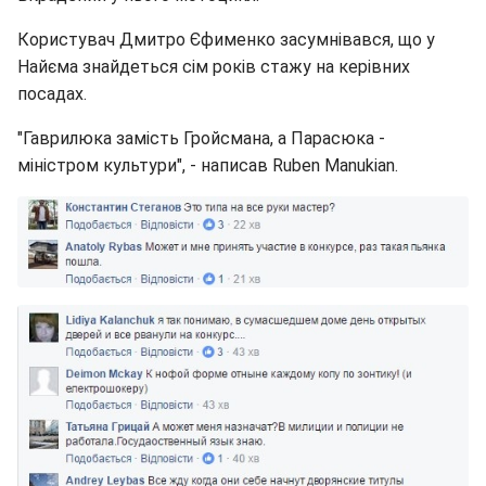
Користувач Дмитро Єфименко засумнівався, що у
Найєма знайдеться сім років стажу на керівних
посадах.
"Гаврилюка замість Гройсмана, а Парасюка -
міністром культури", - написав Ruben Manukian.