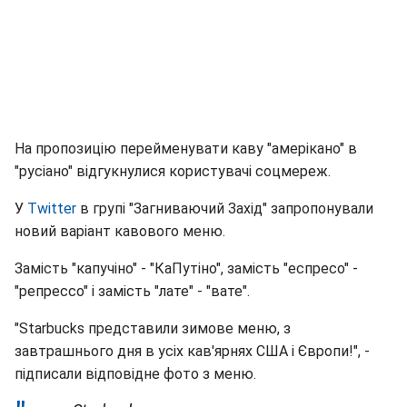
На пропозицію перейменувати каву "амерікано" в
"русіано" відгукнулися користувачі соцмереж.
У
Twitter
в групі "Загниваючий Захід" запропонували
новий варіант кавового меню.
Замість "капучіно" - "КаПутіно", замість "еспресо" -
"репрессо" і замість "лате" - "вате".
"Starbucks представили зимове меню, з
завтрашнього дня в усіх кав'ярнях США і Європи!", -
підписали відповідне фото з меню.