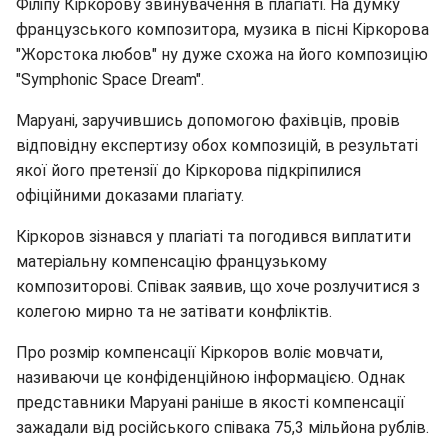
Філіпу Кіркорову звинувачення в плагіаті. На думку
французського композитора, музика в пісні Кіркорова
"Жорстока любов" ну дуже схожа на його композицію
"Symphonic Space Dream".
Маруані, заручившись допомогою фахівців, провів
відповідну експертизу обох композицій, в результаті
якої його претензії до Кіркорова підкріпилися
офіційними доказами плагіату.
Кіркоров зізнався у плагіаті та погодився виплатити
матеріальну компенсацію французькому
композиторові. Співак заявив, що хоче розлучитися з
колегою мирно та не затівати конфліктів.
Про розмір компенсації Кіркоров воліє мовчати,
називаючи це конфіденційною інформацією. Однак
представники Маруані раніше в якості компенсації
зажадали від російського співака 75,3 мільйона рублів.