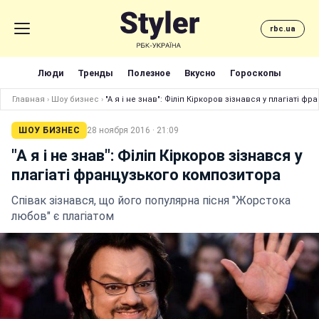
rbc.ua
Люди
Тренды
Полезное
Вкусно
Гороскопы
Главная
›
Шоу бизнес
›
"А я і не знав": Філіп Кіркоров зізнався у плагіаті 
ШОУ БИЗНЕС
28 ноября 2016 · 21:09
"А я і не знав": Філіп Кіркоров зізнався у
плагіаті французького композитора
Співак зізнався, що його популярна пісня "Жорстока
любов" є плагіатом