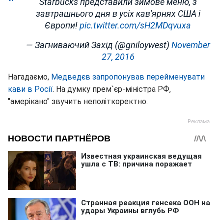
Starbucks представили зимове меню, з
завтрашнього дня в усіх кав'ярнях США і
Європи!
pic.twitter.com/sH2MDqvuxa
— Загниваючий Захід (@gniloywest)
November
27, 2016
Нагадаємо,
Медведєв запропонував перейменувати
кави в Росії
. На думку прем`єр-міністра РФ,
"амерікано" звучить неполіткоректно.