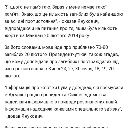
"Я цього не пам'ятаю. Зараз у мене немає такої
пам'яті. Знаю, що це кількість загиблих була найвищою
за всі дні протистояння", - сказав Янукович,
відповідаючи на питання про те, яким була кількість
жертв на Майдані 20 лютого 2014 року.
За його словами, мова йде про приблизно 70-80
загиблих 20 лютого. Президент-утікач також згадав,
що йому доповідали про загиблих і постраждалих під
час протистояння в Києві 24, 27, 30 січня, 18, 19, 20
лютого.
"Інформація про жертви була у довідках, які прямували
в Адміністрацію президента. Силові відомства
надсилали інформацію з приводу резонансних подій.
Інформація надходила каналами спеціального зв'язку",
- додав Янукович.
Зазначимо, що пізніше під час прес-конференції,