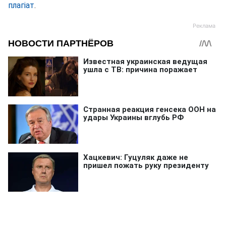
плагіат
.