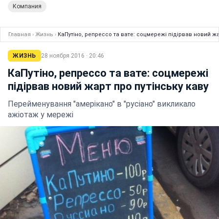
Компания
Главная
›
Жизнь
›
КаПутіно, репрессо та вате: соцмережі підірвав новий жа
ЖИЗНЬ
28 ноября 2016 · 20:46
КаПутіно, репрессо та вате: соцмережі
підірвав новий жарт про путінську каву
Перейменування "амерікано" в "русіано" викликало
ажіотаж у мережі