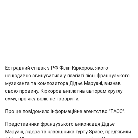
Естрадний співак з РФ Філіп Кіркоров, якого
нещодавно звинуватили у плагіаті пісні французького
музиканта та композитора Дідьє Маруані, визнав
свою провину. Кіркоров виплатив авторам круглу
суму, про яку воліє не говорити.
Про це повідомило інформаційне агентство "ТАСС".
Представники французького виконавця Дідьє
Маруані, лідера та клавішника гурту Space, пред'явили