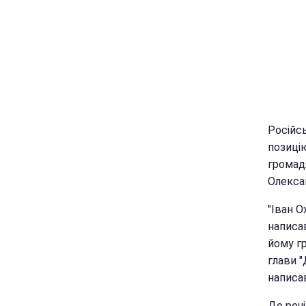
Російсь
позицію
громад
Олекса
"Іван О
написав
йому г
глави "
написав
До реч