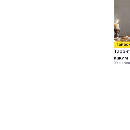
ГОРОС
Таро-г
каким 
09 август