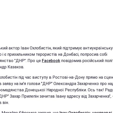
кий актор Іван Охлобистін, який підтримує антиукраїнську
 і є прихильником терористів на Донбасі, попросив собі
янство "ДНР". Про це
Facebook
повідомив російський полі
ндр Казаков.
хлобистін під час виступу в Ростові-на-Дону прямо на сцен
 заяву на ім'я голови "ДНР" Олександра Захарченко про на
ромадянства Донецької Народної Республіки. Ось так! Рад
ДНР" Захар Прилепін зачитав Івану адресу від Захарченка", 
 він.
і, Михайло Єфремов заявив, що
Іван Охлобистін, насправді