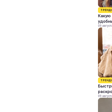
ТРЕНД
Какую 
удобн
09 август
ТРЕНД
Быстры
раскро
09 август