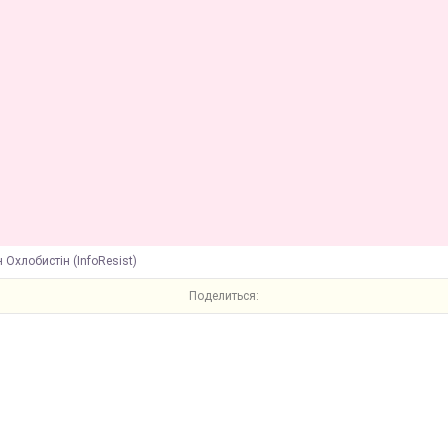
н Охлобистін (InfoResist)
Поделиться: