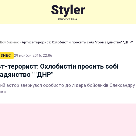
Шоу бизнес
›
Артист-терорист: Охлобистін просить собі "громадянство" "ДНР"
ИЗНЕС
29 ноября 2016, 22:06
т-терорист: Охлобистін просить собі
адянство" "ДНР"
кий актор звернувся особисто до лідера бойовиків Олександру
нко