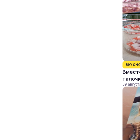
ВКУСН
Вместо
палоч
09 август