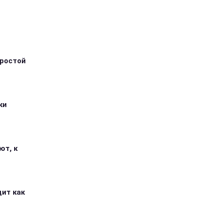
простой
ки
ют, к
дит как