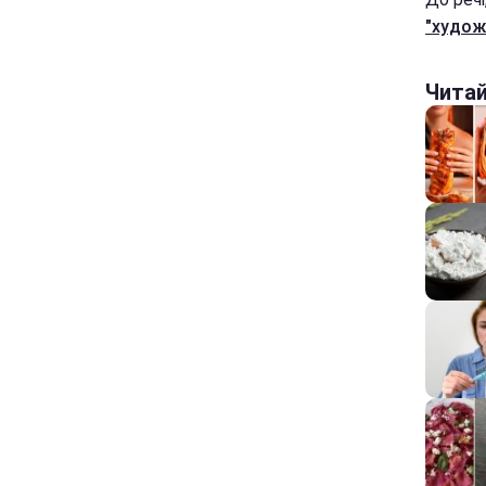
"худож
Чита