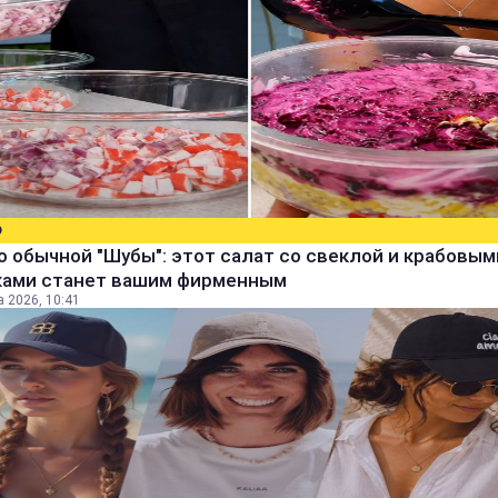
О
 обычной "Шубы": этот салат со свеклой и крабовым
ками станет вашим фирменным
а 2026, 10:41