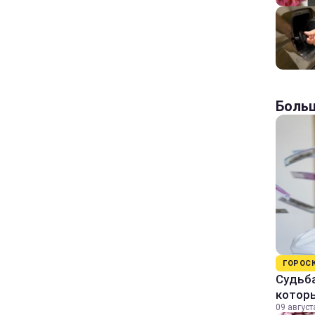
Больш
ГОРОС
Судьба
которы
09 август