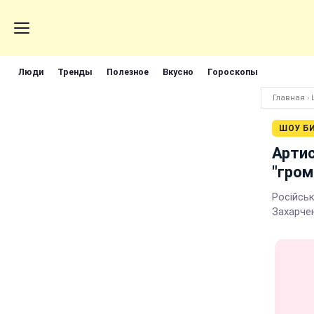
Люди
Тренды
Полезное
Вкусно
Гороскопы
Главная
›
ШОУ Б
Артис
"гром
Російсь
Захарче