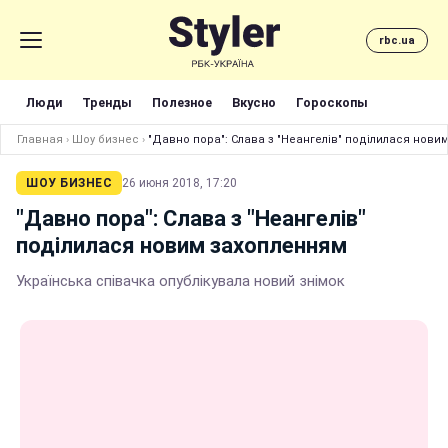
rbc.ua
Люди
Тренды
Полезное
Вкусно
Гороскопы
Главная
›
Шоу бизнес
›
"Давно пора": Слава з "Неангелів" поділилася нови
ШОУ БИЗНЕС
26 июня 2018, 17:20
"Давно пора": Слава з "Неангелів"
поділилася новим захопленням
Українська співачка опублікувала новий знімок