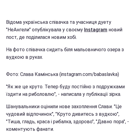
Відома українська співачка та учасниця дуету
"НеАнгели" опублікувала у своєму
Instagram
новий
пост, де поділилася новим хобі.
На фото співачка сидить біля мальовничого озера з
вудкою в руках.
Фото: Слава Камінська (instagram.com/babaslavka)
"Як же це круто. Тепер буду постійно з подружками
їздити на риболовлю", - написала у публікації зірка.
Шанувальники оцінили нове захоплення Слави. "Це
чудовий відпочинок", "Круто дивитесь з вудкою",
"Тиша, гладь, краса і рибалка, здорово", "Давно пора", -
коментують фанати.