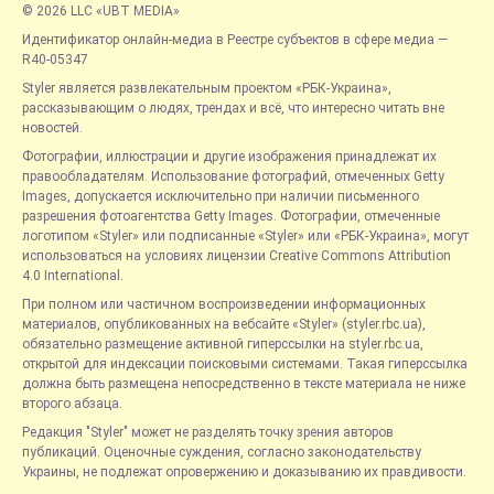
© 2026 LLC «UBT MEDIA»
Идентификатор онлайн-медиа в Реестре субъектов в сфере медиа —
R40-05347
Styler является развлекательным проектом «РБК-Украина»,
рассказывающим о людях, трендах и всё, что интересно читать вне
новостей.
Фотографии, иллюстрации и другие изображения принадлежат их
правообладателям. Использование фотографий, отмеченных Getty
Images, допускается исключительно при наличии письменного
разрешения фотоагентства Getty Images. Фотографии, отмеченные
логотипом «Styler» или подписанные «Styler» или «РБК-Украина», могут
использоваться на условиях лицензии Creative Commons Attribution
4.0 International.
При полном или частичном воспроизведении информационных
материалов, опубликованных на вебсайте «Styler» (styler.rbc.ua),
обязательно размещение активной гиперссылки на styler.rbc.ua,
открытой для индексации поисковыми системами. Такая гиперссылка
должна быть размещена непосредственно в тексте материала не ниже
второго абзаца.
Редакция "Styler" может не разделять точку зрения авторов
публикаций. Оценочные суждения, согласно законодательству
Украины, не подлежат опровержению и доказыванию их правдивости.