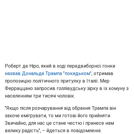
Роберт де Ніро, який в ході передвиборної гонки
назвав Дональда Трампа "покидьком"
, отримав
пропозицію політичного притулку в Італії. Мер
Ферраццано запросив голлівудську зірку в їх комуну з
населенням три тисячі чоловік.
"Якщо після розчарування від обрання Трампа він
захоче емігрувати, то ми готові його прийняти.
Звичайно, для нас це стане честю і принесе нам
велику радість", – йдеться в повідомленні.