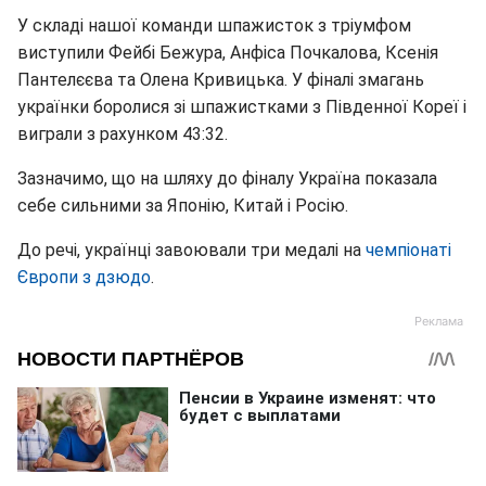
У складі нашої команди шпажисток з тріумфом
виступили Фейбі Бежура, Анфіса Почкалова, Ксенія
Пантелєєва та Олена Кривицька. У фіналі змагань
українки боролися зі шпажистками з Південної Кореї і
виграли з рахунком 43:32.
Зазначимо, що на шляху до фіналу Україна показала
себе сильними за Японію, Китай і Росію.
До речі, українці завоювали три медалі на
чемпіонаті
Європи з дзюдо
.