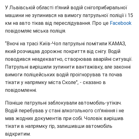
У Львівській області п'яний водій снігоприбиральної
машини не зупинився на вимогу патрульної поліції і 15
км на авто тікав від переслідування. Про це
Facebook
повідомляє міська поліція.
“Вночі на трасі Київ-Чоп патрульні помітили КАМАЗ,
який розчищав дорожнє покриття від снігу. Водій
поводився неадекватно, створював аварійні ситуації.
Патрульні вирішили зупинити вантажівку, але законні
вимоги поліцейських водій проігнорував та почав
тікати у напрямку міста Сколе", - сказано в
повідомленні.
Пізніше патрульні заблокували автомобіль-утікач.
Водій перебував у стані алкогольного сп'яніння і не
мав жодних документів при собі. Чоловік вирішив
тікати в напрямку гір, залишивши автомобіль
відкритим.