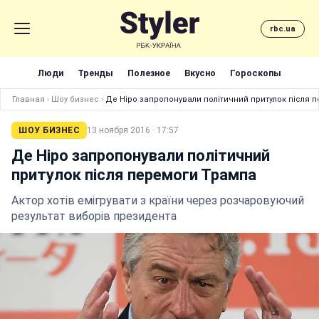
rbc.ua
Люди
Тренды
Полезное
Вкусно
Гороскопы
Главная
›
Шоу бизнес
›
Де Ніро запропонували політичний притулок після 
ШОУ БИЗНЕС
13 ноября 2016 · 17:57
Де Ніро запропонували політичний
притулок після перемоги Трампа
Актор хотів емігрувати з країни через розчаровуючий
результат виборів президента