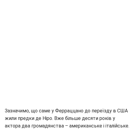
Зазначимо, що саме у Ферраццано до переїзду в США
жили предки де Ніро. Вже більше десяти років у
актора два громадянства – американське і італійське.