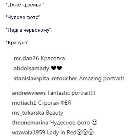
"Дуже красива!".
"Чудове фото".
"Леді в червоному".
"Красуня".