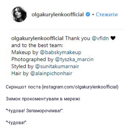
Скріншот поста (instagram.com/olgakurylenkoofficial)
Знімок прокоментували в мережі:
"Чудова! Запаморочлива!".
"Чудова!".