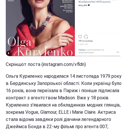
Скріншот поста (instagram.com/vfldn)
Ольга Куриленко народилася 14 листопада 1979 року
в Бердянську Запорізької області. Коли українці було
16 років, вона переїхала в Париж і пізніше підписала
контракт з агентством Madison. Вже у 18 років
Куриленко з'явилася на обкладинках модних глянців,
зокрема Vogue, Glamour, ELLE і Marie Claire. Актриса
стала відома завдяки ролі дівчини легендарного
Джеймса Бонда в 22-му фільмі про агента 007,