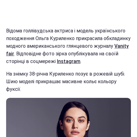
Відома голлівудська актриса і модель українського
походження Ольга Куриленко прикрасила обкладинку
модного американського глянцевого журналу
Vanity
fair
. Відповідне фото зірка опублікувала на своїй
сторінці в соцмережі
Instagram
.
На знімку 38-річна Куриленко позує в рожевій шубі.
Шию моделі прикрашає масивне кольє кольору
фуксії.