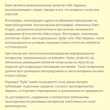
Styler является развлекательным проектом «РБК-Украина»,
рассказывающим о людях, трендах и всё, что интересно читать вне
новостей.
Фотографии, иллюстрации и другие изображения принадлежат их
правообладателям. Использование фотографий, отмеченных Getty
Images, допускается исключительно при наличии письменного
разрешения фотоагентства Getty Images. Фотографии, отмеченные
логотипом «Styler» или подписанные «Styler» или «РБК-Украина», могут
использоваться на условиях лицензии Creative Commons Attribution
4.0 International.
При полном или частичном воспроизведении информационных
материалов, опубликованных на вебсайте «Styler» (styler.rbc.ua),
обязательно размещение активной гиперссылки на styler.rbc.ua,
открытой для индексации поисковыми системами. Такая гиперссылка
должна быть размещена непосредственно в тексте материала не ниже
второго абзаца.
Редакция "Styler" может не разделять точку зрения авторов
публикаций. Оценочные суждения, согласно законодательству
Украины, не подлежат опровержению и доказыванию их правдивости.
За достоверность, содержание и соответствие требованиям
законодательства рекламных материалов ответственность несет
рекламодатель.