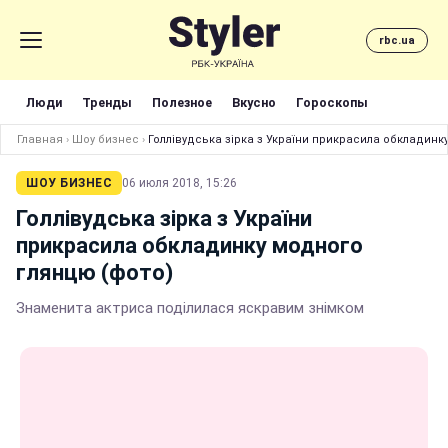
rbc.ua
Люди
Тренды
Полезное
Вкусно
Гороскопы
Главная
›
Шоу бизнес
›
Голлівудська зірка з України прикрасила обкладинк
ШОУ БИЗНЕС
06 июля 2018, 15:26
Голлівудська зірка з України
прикрасила обкладинку модного
глянцю (фото)
Знаменита актриса поділилася яскравим знімком