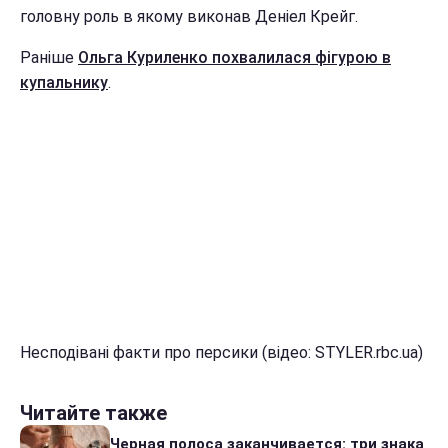
головну роль в якому виконав Деніел Крейг.
Раніше
Ольга Куриленко похвалилася фігурою в
купальнику
.
Несподівані факти про персики (відео: STYLER.rbc.ua)
Читайте также
Черная полоса заканчивается: три знака