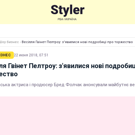
Шоу бизнес
›
Весілля Гвінет Пелтроу: з'явилися нові подробиці про торжество
ИЗНЕС
22 июня 2018, 07:51
ля Гвінет Пелтроу: з'явилися нові подробиц
ество
дська актриса і продюсер Бред Фолчак анонсували майбутнє ве