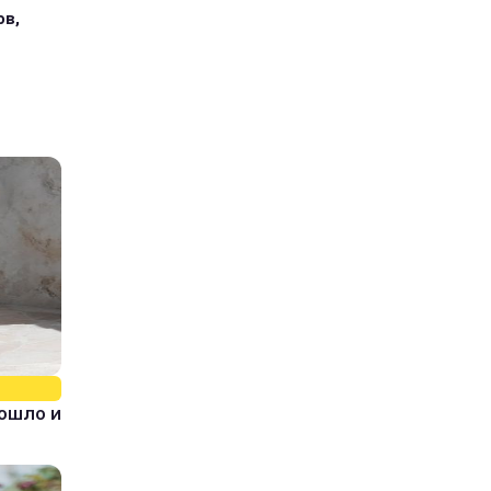
ов,
зошло и