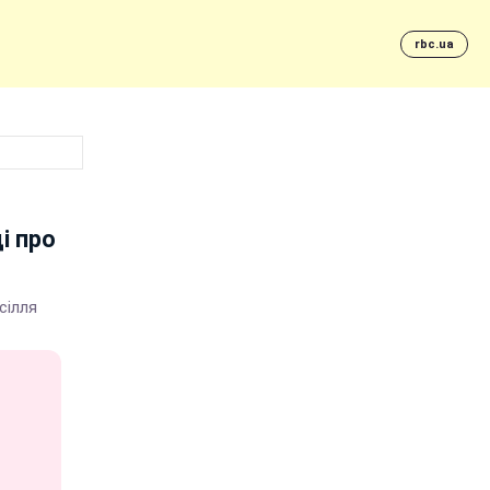
rbc.ua
і про
сілля