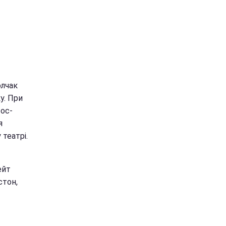
олчак
у. При
Лос-
я
театрі.
ейт
стон,