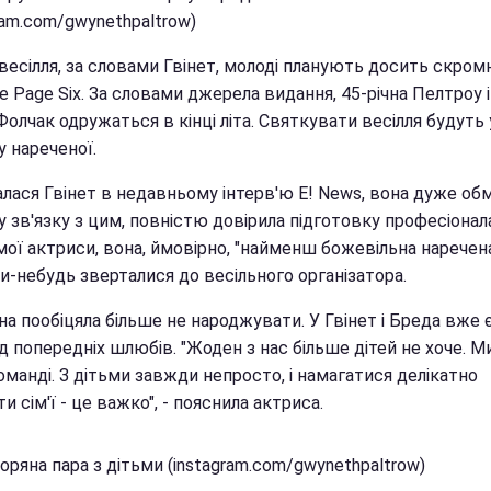
ram.com/gwynethpaltrow)
весілля, за словами Гвінет, молоді планують досить скром
 Page Six. За словами джерела видання, 45-річна Пелтроу і
Фолчак одружаться в кінці літа. Святкувати весілля будуть 
 нареченої.
налася Гвінет в недавньому інтерв'ю E! News, вона дуже о
і, у зв'язку з цим, повністю довірила підготовку професіонала
мої актриси, вона, ймовірно, "найменш божевільна наречена"
и-небудь зверталися до весільного організатора.
а пообіцяла більше не народжувати. У Гвінет і Бреда вже 
д попередніх шлюбів. "Жоден з нас більше дітей не хоче. М
оманді. З дітьми завжди непросто, і намагатися делікатно
и сім'ї - це важко", - пояснила актриса.
оряна пара з дітьми (instagram.com/gwynethpaltrow)