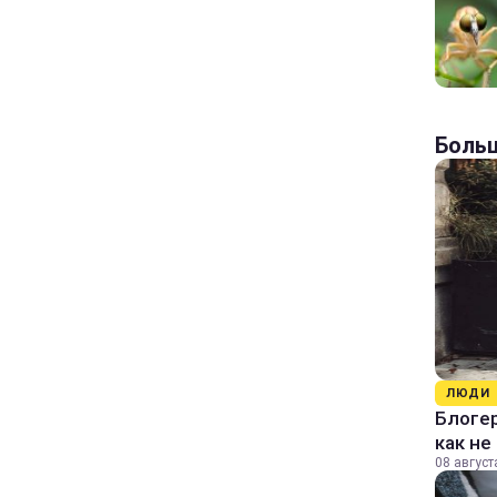
Больш
ЛЮДИ
Блогер
как не
08 август