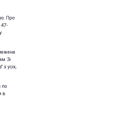
но. Про
 47-
у
бмежена
м. Зі
 з усіх,
є по
и в