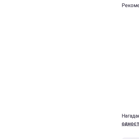
Рекоме
Нагадає
однос