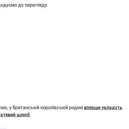
ндуємо до перегляду:
мо, у британській королівській родині
вперше укладуть
татевий шлюб
.