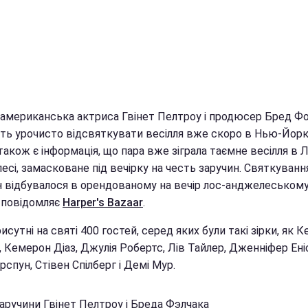
 американська актриса Гвінет Пелтроу і продюсер Бред Ф
ть урочисто відсвяткувати весілля вже скоро в Нью-Йорк
акож є інформація, що пара вже зіграла таємне весілля в 
сі, замасковане під вечірку на честь заручин. Святкуванн
н відбувалося в орендованому на вечір лос-анджелеському 
 повідомляє
Harper's Bazaar
.
исутні на святі 400 гостей, серед яких були такі зірки, як К
 Кемерон Діаз, Джулія Робертс, Лів Тайлер, Дженніфер Ені
ерспун, Стівен Спілберг і Демі Мур.
аручини Гвінет Пелтроу і Бреда Фэлчака