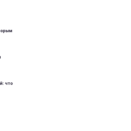
оторым
я
й: что