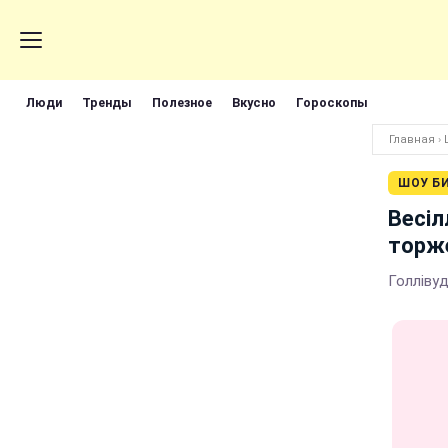
Люди
Тренды
Полезное
Вкусно
Гороскопы
Главная
›
ШОУ Б
Весіл
торж
Голліву