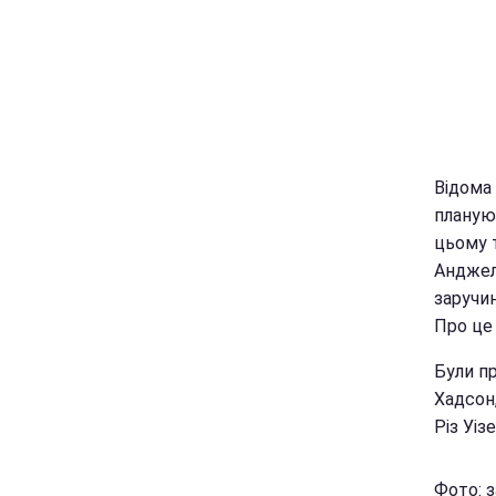
Відома
планую
цьому т
Анджеле
заручи
Про це
Були пр
Хадсон,
Різ Уіз
Фото: з