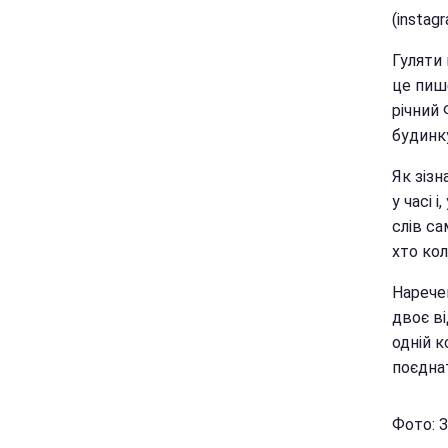
(instag
Гуляти 
це пише
річний 
будинку
Як зіз
у часі 
слів са
хто кол
Наречен
двоє ві
одній к
поєднат
Фото: З