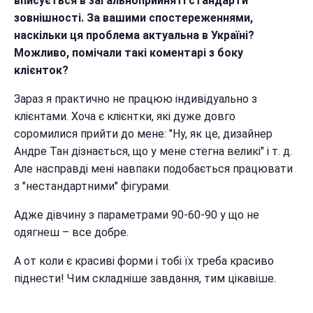
вписується в загальноприйняті стандарти
зовнішності. За вашими спостереженнями,
наскільки ця проблема актуальна в Україні?
Можливо, помічали такі коментарі з боку
клієнток?
Зараз я практично не працюю індивідуально з
клієнтами. Хоча є клієнтки, які дуже довго
соромилися прийти до мене: "Ну, як це, дизайнер
Андре Тан дізнається, що у мене стегна великі" і т. д.
Але насправді мені навпаки подобається працювати
з "нестандартними" фігурами.
Адже дівчину з параметрами 90-60-90 у що не
одягнеш – все добре.
А от коли є красиві форми і тобі їх треба красиво
піднести! Чим складніше завдання, тим цікавіше.