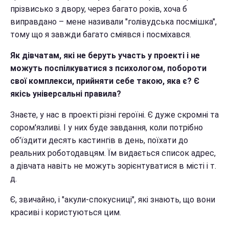
прізвисько з двору, через багато років, хоча б
виправдано – мене називали "голівудська посмішка",
тому що я завжди багато сміявся і посміхався.
Як дівчатам, які не беруть участь у проекті і не
можуть поспілкуватися з психологом, побороти
свої комплекси, прийняти себе такою, яка є? Є
якісь універсальні правила?
Знаєте, у нас в проекті різні героїні. Є дуже скромні та
сором'язливі. І у них буде завдання, коли потрібно
об'їздити десять кастингів в день, поїхати до
реальних роботодавцям. Їм видається список адрес,
а дівчата навіть не можуть зорієнтуватися в місті і т.
д.
Є, звичайно, і "акули-спокусниці", які знають, що вони
красиві і користуються цим.