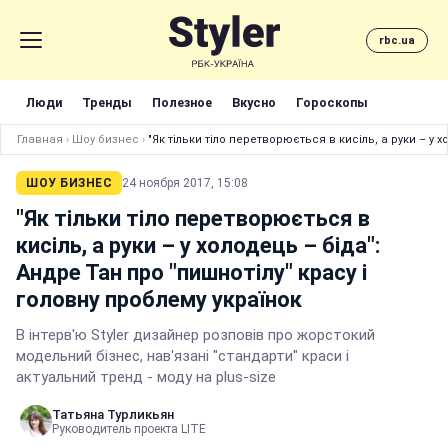
rbc.ua
Люди
Тренды
Полезное
Вкусно
Гороскопы
Главная
›
Шоу бизнес
›
"Як тільки тіло перетворюється в кисіль, а руки – у 
ШОУ БИЗНЕС
24 ноября 2017, 15:08
"Як тільки тіло перетворюється в
кисіль, а руки – у холодець – біда":
Андре Тан про "пишнотілу" красу і
головну проблему українок
В інтерв'ю Styler дизайнер розповів про жорстокий
модельний бізнес, нав'язані "стандарти" краси і
актуальний тренд - моду на plus-size
Татьяна Турликьян
Руководитель проекта LITE