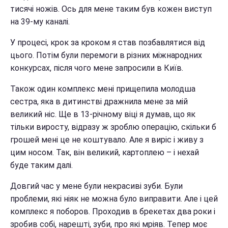
тисячі ножів. Ось для мене таким був кожен виступ
на 39-му каналі.
У процесі, крок за кроком я став позбавлятися від
цього. Потім були перемоги в різних міжнародних
конкурсах, після чого мене запросили в Київ.
Також один комплекс мені прищепила молодша
сестра, яка в дитинстві дражнила мене за мій
великий ніс. Ще в 13-річному віці я думав, що як
тільки виросту, відразу ж зроблю операцію, скільки б
грошей мені це не коштувало. Але я виріс і живу з
цим носом. Так, він великий, картоплею – і нехай
буде таким далі.
Довгий час у мене були некрасиві зуби. Були
проблеми, які ніяк не можна було виправити. Але і цей
комплекс я поборов. Проходив в брекетах два роки і
зробив собі, нарешті, зуби, про які мріяв. Тепер моє