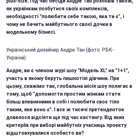
plus-size. Під час бесіди Андре Тан розповів також,
як українкам позбутися своїх комплексів,
необхідності "полюбити себе такою, яка ти є", і
чому не бачить майбутнього своєї дочки в
модельному бізнесі.
Український дизайнер Андре Тан (фото: РБК-
Україна)
Андре, ви є членом журі шоу "Модель XL" на "1+1",
участь в якому беруть пишнотілі дівчини. При
цьому, скажімо так, глобальна місія шоу полягає в
тому, щоб "допомогти простим жінкам стати
більш впевненими в собі і полюбити своє тіло
таким, яке воно є". І все ж тисячі претенденток
довелося відсіяти ще під час кастингу. Від яких
критеріїв при виборі майбутніх учасниць проекту
відштовхувалися особисто ви?