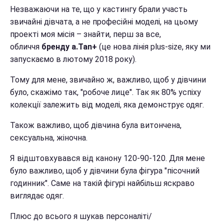
Незважаючи на те, що у кастингу брали участь
звичайні дівчата, а не професійні моделі, на цьому
проекті моя місія – знайти, перш за все,
обличчя
бренду
a.Tan+
(це нова лінія plus-size, яку ми
запускаємо в лютому 2018 року).
Тому для мене, звичайно ж, важливо, щоб у дівчини
було, скажімо так, "робоче лице". Так як 80% успіху
колекції залежить від моделі, яка демонструє одяг.
Також важливо, щоб дівчина була витончена,
сексуальна, жіночна.
Я відштовхувався від канону 120-90-120. Для мене
було важливо, щоб у дівчини була фігура "пісочний
годинник". Саме на такій фігурі найбільш яскраво
виглядає одяг.
Плюс до всього я шукав персоналіті/