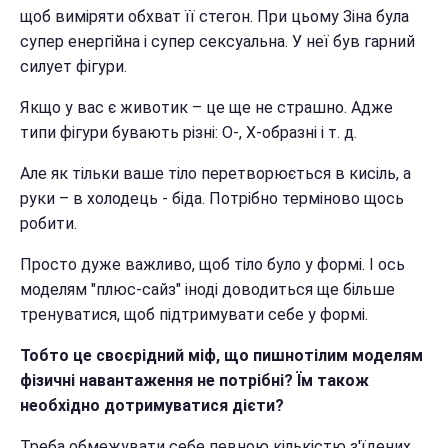
щоб виміряти обхват її стегон. При цьому Зіна була
супер енергійна і супер сексуальна. У неї був гарний
силует фігури.
Якщо у вас є животик – це ще не страшно. Адже
типи фігури бувають різні: О-, Х-образні і т. д.
Але як тільки ваше тіло перетворюється в кисіль, а
руки – в холодець - біда. Потрібно терміново щось
робити.
Просто дуже важливо, щоб тіло було у формі. І ось
моделям "плюс-сайз" іноді доводиться ще більше
тренуватися, щоб підтримувати себе у формі.
Тобто це своєрідний міф, що пишнотілим моделям
фізичні навантаження не потрібні? Їм також
необхідно дотримуватися дієти?
Треба обмежувати себе певною кількістю з'їдених