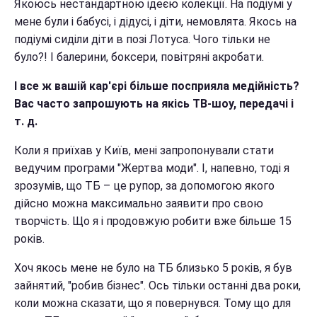
Якоюсь нестандартною ідеєю колекції. На подіумі у
мене були і бабусі, і дідусі, і діти, немовлята. Якось на
подіумі сиділи діти в позі Лотуса. Чого тільки не
було?! І балерини, боксери, повітряні акробати.
І все ж вашій кар'єрі більше посприяла медійність?
Вас часто запрошують на якісь ТВ-шоу, передачі і
т. д.
Коли я приїхав у Київ, мені запропонували стати
ведучим програми "Жертва моди". І, напевно, тоді я
зрозумів, що ТБ – це рупор, за допомогою якого
дійсно можна максимально заявити про свою
творчість. Що я і продовжую робити вже більше 15
років.
Хоч якось мене не було на ТБ близько 5 років, я був
зайнятий, "робив бізнес". Ось тільки останні два роки,
коли можна сказати, що я повернувся. Тому що для