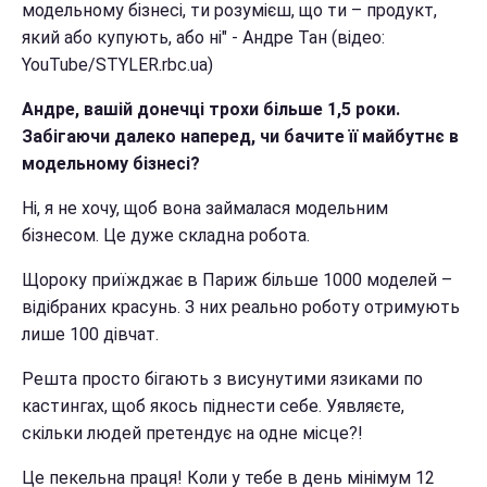
модельному бізнесі, ти розумієш, що ти – продукт,
який або купують, або ні" - Андре Тан (відео:
YouTube/STYLER.rbc.ua)
Андре, вашій донечці трохи більше 1,5 роки.
Забігаючи далеко наперед, чи бачите її майбутнє в
модельному бізнесі?
Ні, я не хочу, щоб вона займалася модельним
бізнесом. Це дуже складна робота.
Щороку приїжджає в Париж більше 1000 моделей –
відібраних красунь. З них реально роботу отримують
лише 100 дівчат.
Решта просто бігають з висунутими язиками по
кастингах, щоб якось піднести себе. Уявляєте,
скільки людей претендує на одне місце?!
Це пекельна праця! Коли у тебе в день мінімум 12