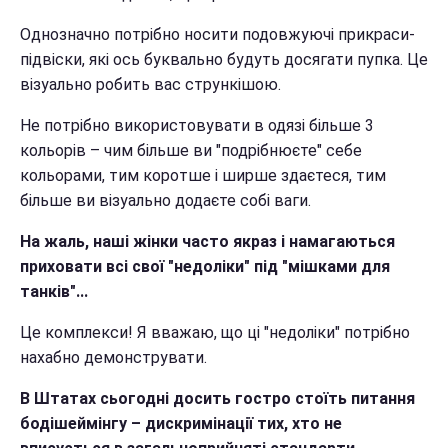
Однозначно потрібно носити подовжуючі прикраси-
підвіски, які ось буквально будуть досягати пупка. Це
візуально робить вас стрункішою.
Не потрібно використовувати в одязі більше 3
кольорів – чим більше ви "подрібнюєте" себе
кольорами, тим коротше і ширше здаєтеся, тим
більше ви візуально додаєте собі ваги.
На жаль, наші жінки часто якраз і намагаються
приховати всі свої "недоліки" під "мішками для
танків"...
Це комплекси! Я вважаю, що ці "недоліки" потрібно
нахабно демонструвати.
В Штатах сьогодні досить гостро стоїть питання
бодішеймінгу – дискримінації тих, хто не