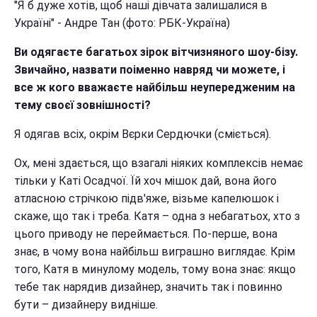
"Я б дуже хотів, щоб наші дівчата залишалися в
Україні" - Андре Тан (фото: РБК-Україна)
Ви одягаєте багатьох зірок вітчизняного шоу-бізу.
Звичайно, назвати поіменно навряд чи можете, і
все ж кого вважаєте найбільш неупередженим на
тему своєї зовнішності?
Я одягав всіх, окрім Вєрки Сердючки (сміється).
Ох, мені здається, що взагалі ніяких комплексів немає
тільки у Каті Осадчої. Їй хоч мішок дай, вона його
атласною стрічкою підв'яже, візьме капелюшок і
скаже, що так і треба. Катя – одна з небагатьох, хто з
цього приводу не переймається. По-перше, вона
знає, в чому вона найбільш виграшно виглядає. Крім
того, Катя в минулому модель, тому вона знає: якщо
тебе так нарядив дизайнер, значить так і повинно
бути – дизайнеру видніше.