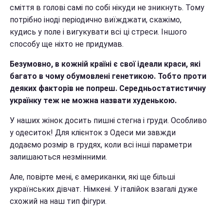
сміття в голові самі по собі нікуди не зникнуть. Тому
потрібно іноді періодично виїжджати, скажімо,
кудись у поле і вигукувати всі ці стреси. Іншого
способу ще ніхто не придумав.
Безумовно, в кожній країні є свої ідеали краси, які
багато в чому обумовлені генетикою. Тобто проти
деяких факторів не попреш. Середньостатистичну
українку теж не можна назвати худенькою.
У наших жінок досить пишні стегна і груди. Особливо
у одеситок! Для клієнток з Одеси ми завжди
додаємо розмір в грудях, коли всі інші параметри
залишаються незмінними.
Але, повірте мені, є американки, які ще більші
українських дівчат. Німкені. У італійок взагалі дуже
схожий на наш тип фігури.