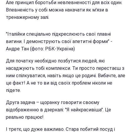
Але принцип боротьби невпевненості для всіх один.
Впевненість у собі можна накачати як м'язи в
тренажерному залі.
"Італійки спеціально підкреслюють свої плавні
вигини. І демонструють свої апетитні форми" -
Андре Тан (фото: РБК-Україна)
Для початку необхідно позбутися людей, які
насаджують тобі комплекси. Ти просто перестаєш з
ним спілкуватися, навіть якщо це родичі. Вибачте, але
це факт! А не то ви від своїх проблем ніколи не
підете.
Друга задача – щоранку говорити своєму
відображенню в дзеркалі: "Я найкрасивіша". Це
реально працює!
І третє, що дуже важливо. Стара побитий посуд і