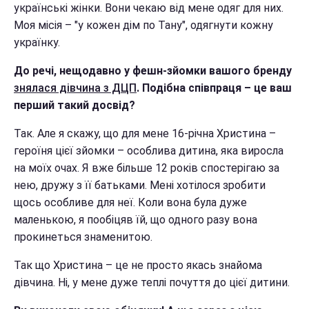
українські жінки. Вони чекаю від мене одяг для них.
Моя місія – "у кожен дім по Тану", одягнути кожну
українку.
До речі, нещодавно у фешн-зйомки вашого бренду
знялася дівчина з ДЦП
. Подібна співпраця – це ваш
перший такий досвід?
Так. Але я скажу, що для мене 16-річна Христина –
героїня цієї зйомки – особлива дитина, яка виросла
на моїх очах. Я вже більше 12 років спостерігаю за
нею, дружу з її батьками. Мені хотілося зробити
щось особливе для неї. Коли вона була дуже
маленькою, я пообіцяв їй, що одного разу вона
прокинеться знаменитою.
Так що Христина – це не просто якась знайома
дівчина. Ні, у мене дуже теплі почуття до цієї дитини.