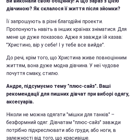
Ви виконали свою обіцянку! А що зараз з цією
дівчиною? Як склалося її життя після зйомки?
Її запрошують в різні благодійні проекти.
Пропонують навіть в інших країнах зніматися. Для
мене це дуже показово. Адже я завжди їй казав:
"Христино, вір у себе! І у тебе все вийде".
До речі, крім того, що Христина живе повноцінним
життям, вона дуже модна дівчина. У неї чудове
почуття смаку, стилю.
Андре, підсумуємо тему "плюс-сайз". Ваші
рекомендації для пишних дівчат при виборі одягу,
аксесуарів.
Ніколи не можна одягати "мішки для танків" –
безформний одяг. Дівчатам "плюс-сайз" завжди
потрібно підкреслювати або груди, або ноги, в
залежності від того, що красивіше.