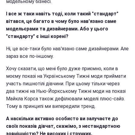
модельному бізнесі.
І все ж таки навіть тоді, коли такий "стандарт"
вітався, це багато в чому було нав'язано саме
модельєрами та дизайнерами. Або у цього
"стандарту" є інші корені?
Ні, це все-таки було нав'язано саме дизайнерами. Але
зараз все по-іншому.
Хочу сказати, що мені було дуже приємно, коли в
моєму показі на Українському Тижні моди приймати
участь пишнотілі дівчини. При цьому тільки через
два тижні на Нью-Йоркському Тижні моди на показі
Майкла Корса також дефілювали моделі плюс-сайз.
Тому в принципі ми випередили тренд.
А наскільки активно особисто ви залучаєте до
своїх показів дівчат, скажімо, з нестандартною
зовнішністю? Не високих і струнких.