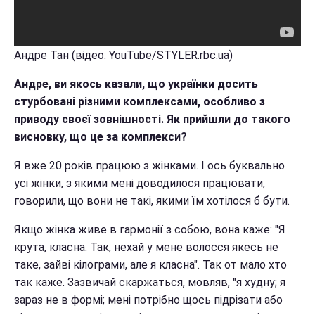
Андре Тан (відео: YouTube/STYLER.rbc.ua)
Андре, ви якось казали, що українки досить
стурбовані різними комплексами, особливо з
приводу своєї зовнішності. Як прийшли до такого
висновку, що це за комплекси?
Я вже 20 років працюю з жінками. І ось буквально
усі жінки, з якими мені доводилося працювати,
говорили, що вони не такі, якими їм хотілося б бути.
Якщо жінка живе в гармонії з собою, вона каже: "Я
крута, класна. Так, нехай у мене волосся якесь не
таке, зайві кілограми, але я класна". Так от мало хто
так каже. Зазвичай скаржаться, мовляв, "я худну; я
зараз не в формі; мені потрібно щось підрізати або