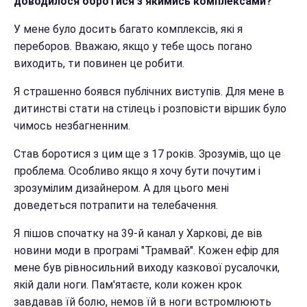
доводилося боротися з якимись комплексами?
У мене було досить багато комплексів, які я
переборов. Вважаю, якщо у тебе щось погано
виходить, ти повинен це робити.
Я страшенно боявся публічних виступів. Для мене в
дитинстві стати на стілець і розповісти віршик було
чимось незбагненним.
Став боротися з цим ще з 17 років. Зрозумів, що це
проблема. Особливо якщо я хочу бути почутим і
зрозумілим дизайнером. А для цього мені
доведеться потрапити на телебачення.
Я пішов спочатку на 39-й канал у Харкові, де вів
новини моди в програмі "Трамвай". Кожен ефір для
мене був рівносильний виходу казкової русалочки,
якій дали ноги. Пам'ятаєте, коли кожен крок
завдавав їй болю, немов їй в ноги встромлюють