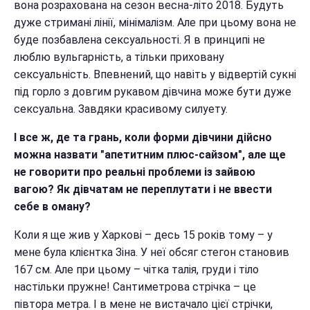
вона розрахована на сезон весна-літо 2018. Будуть
дуже стримані лінії, мінімалізм. Але при цьому вона не
буде позбавлена сексуальності. Я в принципі не
люблю вульгарність, а тільки приховану
сексуальність. Впевнений, що навіть у відвертій сукні
під горло з довгим рукавом дівчина може бути дуже
сексуальна. Завдяки красивому силуету.
І все ж, де та грань, коли форми дівчини дійсно
можна назвати "апетитним плюс-сайзом", але ще
не говорити про реальні проблеми із зайвою
вагою? Як дівчатам не переплутати і не ввести
себе в оману?
Коли я ще жив у Харкові – десь 15 років тому – у
мене була клієнтка Зіна. У неї обсяг стегон становив
167 см. Але при цьому – чітка талія, груди і тіло
настільки пружне! Сантиметрова стрічка – це
півтора метра. І в мене не вистачало цієї стрічки,