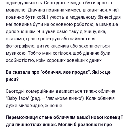
індивідуальність. Сьогодні не модно бути просто
моделлю. Дівчина повинна чимось цікавитися, у неї
повинно бути хобі. І участь в модельному бізнесі для
неї повинна бути не основною роботою, а швидше
доповненням. Я шукав саме таку дівчину, яка,
скажімо, грає в рок-групі або займається
фотографією, цитує класиків або захоплюється
музикою. Тобто мені хотілося, щоб дівчина були
особистістю, крім хороших зовнішніх даних.
Ви сказали про "обличчя, яке продає". Які ж це
риси?
Сьогодні комерційним вважається типаж обличчя
"Baby face" (ред. – "лялькове личко"). Коли обличчя
дуже миловидне, жіночне.
Переможниця стане обличчям вашої нової колекції
для пишнотілих жінок. Могли б розповісти про