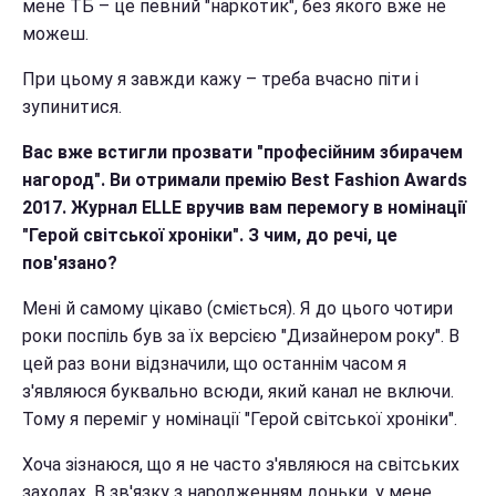
мене ТБ – це певний "наркотик", без якого вже не
можеш.
При цьому я завжди кажу – треба вчасно піти і
зупинитися.
Вас вже встигли прозвати "професійним збирачем
нагород". Ви отримали премію Best Fashion Awards
2017. Журнал ELLE вручив вам перемогу в номінації
"Герой світської хроніки". З чим, до речі, це
пов'язано?
Мені й самому цікаво (сміється). Я до цього чотири
роки поспіль був за їх версією "Дизайнером року". В
цей раз вони відзначили, що останнім часом я
з'являюся буквально всюди, який канал не включи.
Тому я переміг у номінації "Герой світської хроніки".
Хоча зізнаюся, що я не часто з'являюся на світських
заходах. В зв'язку з народженням доньки, у мене