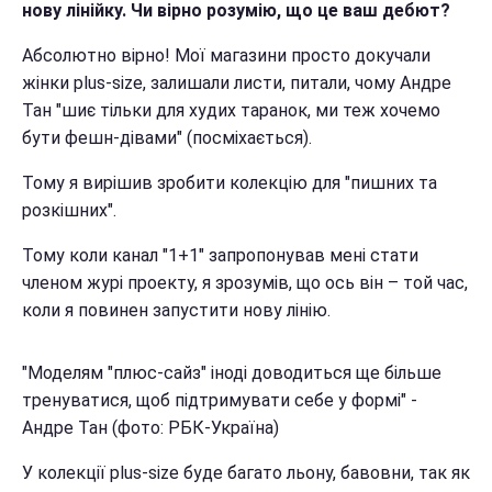
нову лінійку. Чи вірно розумію, що це ваш дебют?
Абсолютно вірно! Мої магазини просто докучали
жінки plus-size, залишали листи, питали, чому Андре
Тан "шиє тільки для худих таранок, ми теж хочемо
бути фешн-дівами" (посміхається).
Тому я вирішив зробити колекцію для "пишних та
розкішних".
Тому коли канал "1+1" запропонував мені стати
членом журі проекту, я зрозумів, що ось він – той час,
коли я повинен запустити нову лінію.
"Моделям "плюс-сайз" іноді доводиться ще більше
тренуватися, щоб підтримувати себе у формі" -
Андре Тан (фото: РБК-Україна)
У колекції plus-size буде багато льону, бавовни, так як