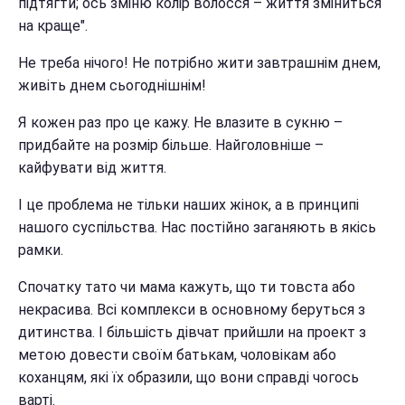
підтягти; ось зміню колір волосся – життя зміниться
на краще".
Не треба нічого! Не потрібно жити завтрашнім днем,
живіть днем сьогоднішнім!
Я кожен раз про це кажу. Не влазите в сукню –
придбайте на розмір більше. Найголовніше –
кайфувати від життя.
І це проблема не тільки наших жінок, а в принципі
нашого суспільства. Нас постійно заганяють в якісь
рамки.
Спочатку тато чи мама кажуть, що ти товста або
некрасива. Всі комплекси в основному беруться з
дитинства. І більшість дівчат прийшли на проект з
метою довести своїм батькам, чоловікам або
коханцям, які їх образили, що вони справді чогось
варті.