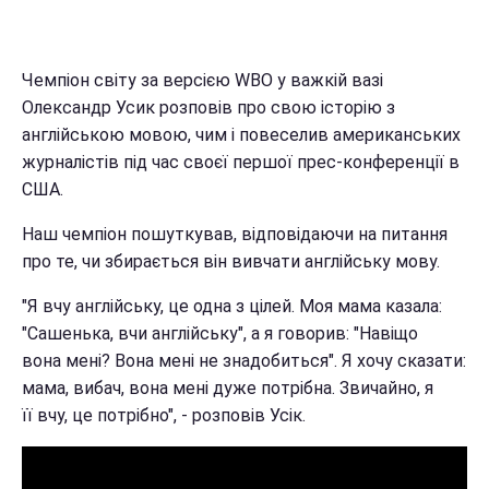
Чемпіон світу за версією WBO у важкій вазі
Олександр Усик розповів про свою історію з
англійською мовою, чим і повеселив американських
журналістів під час своєї першої прес-конференції в
США.
Наш чемпіон пошуткував, відповідаючи на питання
про те, чи збирається він вивчати англійську мову.
"Я вчу англійську, це одна з цілей. Моя мама казала:
"Сашенька, вчи англійську", а я говорив: "Навіщо
вона мені? Вона мені не знадобиться". Я хочу сказати:
мама, вибач, вона мені дуже потрібна. Звичайно, я
її вчу, це потрібно", - розповів Усік.