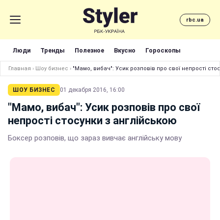
rbc.ua
Люди
Тренды
Полезное
Вкусно
Гороскопы
Главная
›
Шоу бизнес
›
"Мамо, вибач": Усик розповів про свої непрості сто
ШОУ БИЗНЕС
01 декабря 2016, 16:00
"Мамо, вибач": Усик розповів про свої
непрості стосунки з англійською
Боксер розповів, що зараз вивчає англійську мову