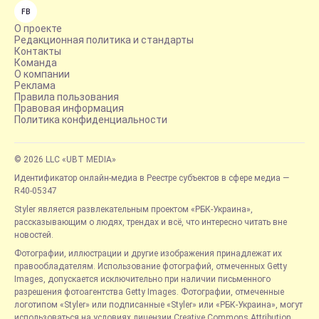
FB
О проекте
Редакционная политика и стандарты
Контакты
Команда
О компании
Реклама
Правила пользования
Правовая информация
Политика конфиденциальности
© 2026 LLC «UBT MEDIA»
Идентификатор онлайн-медиа в Реестре субъектов в сфере медиа —
R40-05347
Styler является развлекательным проектом «РБК-Украина»,
рассказывающим о людях, трендах и всё, что интересно читать вне
новостей.
Фотографии, иллюстрации и другие изображения принадлежат их
правообладателям. Использование фотографий, отмеченных Getty
Images, допускается исключительно при наличии письменного
разрешения фотоагентства Getty Images. Фотографии, отмеченные
логотипом «Styler» или подписанные «Styler» или «РБК-Украина», могут
использоваться на условиях лицензии Creative Commons Attribution