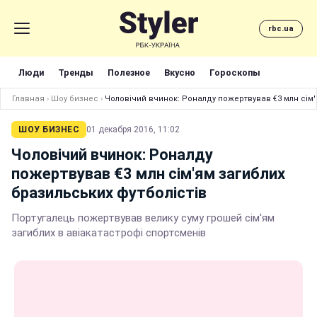
rbc.ua
Люди
Тренды
Полезное
Вкусно
Гороскопы
Главная
›
Шоу бизнес
›
Чоловічий вчинок: Роналду пожертвував €3 млн сім'
ШОУ БИЗНЕС
01 декабря 2016, 11:02
Чоловічий вчинок: Роналду
пожертвував €3 млн сім'ям загиблих
бразильських футболістів
Португалець пожертвував велику суму грошей сім'ям
загиблих в авіакатастрофі спортсменів