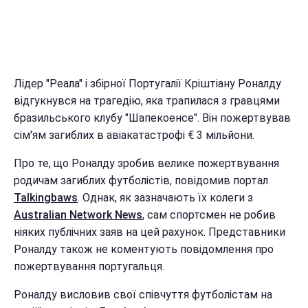
Лідер "Реала" і збірної Португалії Кріштіану Роналду
відгукнувся на трагедію, яка трапилася з гравцями
бразильського клубу "Шапекоенсе". Він пожертвував
сім'ям загиблих в авіакатастрофі € 3 мільйони.
Про те, що Роналду зробив велике пожертвування
родичам загиблих футболістів, повідомив портал
Talkingbaws
. Однак, як зазначають їх колеги з
Australian Network News
, сам спортсмен не робив
ніяких публічних заяв на цей рахунок. Представники
Роналду також не коментують повідомлення про
пожертвування португальця.
Роналду висловив свої співчуття футболістам на