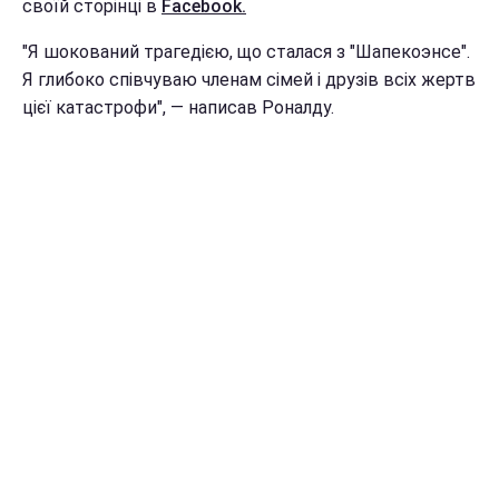
своїй сторінці в
Facebook.
"Я шокований трагедією, що сталася з "Шапекоэнсе".
Я глибоко співчуваю членам сімей і друзів всіх жертв
цієї катастрофи", — написав Роналду.