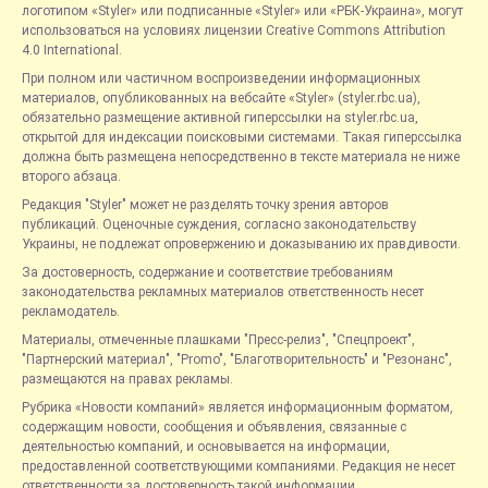
логотипом «Styler» или подписанные «Styler» или «РБК-Украина», могут
использоваться на условиях лицензии Creative Commons Attribution
4.0 International.
При полном или частичном воспроизведении информационных
материалов, опубликованных на вебсайте «Styler» (styler.rbc.ua),
обязательно размещение активной гиперссылки на styler.rbc.ua,
открытой для индексации поисковыми системами. Такая гиперссылка
должна быть размещена непосредственно в тексте материала не ниже
второго абзаца.
Редакция "Styler" может не разделять точку зрения авторов
публикаций. Оценочные суждения, согласно законодательству
Украины, не подлежат опровержению и доказыванию их правдивости.
За достоверность, содержание и соответствие требованиям
законодательства рекламных материалов ответственность несет
рекламодатель.
Материалы, отмеченные плашками "Пресс-релиз", "Спецпроект",
"Партнерский материал", "Promo", "Благотворительность" и "Резонанс",
размещаются на правах рекламы.
Рубрика «Новости компаний» является информационным форматом,
содержащим новости, сообщения и объявления, связанные с
деятельностью компаний, и основывается на информации,
предоставленной соответствующими компаниями. Редакция не несет
ответственности за достоверность такой информации.