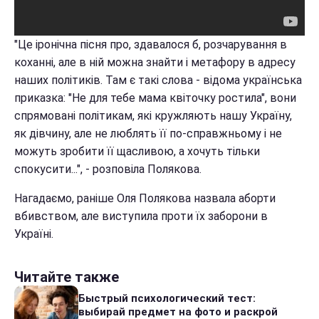
"Це іронічна пісня про, здавалося б, розчарування в
коханні, але в ній можна знайти і метафору в адресу
наших політиків. Там є такі слова - відома українська
приказка: "Не для тебе мама квіточку ростила", вони
спрямовані політикам, які кружляють нашу Україну,
як дівчину, але не люблять її по-справжньому і не
можуть зробити її щасливою, а хочуть тільки
спокусити...", - розповіла Полякова.
Нагадаємо, раніше Оля Полякова назвала аборти
вбивством, але виступила проти їх заборони в
Україні.
Читайте также
Быстрый психологический тест:
выбирай предмет на фото и раскрой