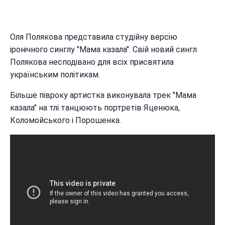
Оля Полякова представила студійну версію
іронічного синглу "Мама казала". Свій новий сингл
Полякова несподівано для всіх присвятила
українським політикам.
Більше півроку артистка виконувала трек "Мама
казала" на тлі танцюють портретів Яценюка,
Коломойського і Порошенка.