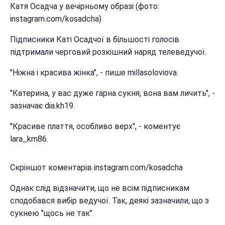
Катя Осадча у вечірньому образі (фото:
instagram.com/kosadcha)
Підписники Каті Осадчої в більшості голосів
підтримали черговий розкішний наряд телеведучої.
"Ніжна і красива жінка", - пише millasoloviova.
"Катерина, у вас дуже гарна сукня, вона вам личить", -
зазначає dia.kh19.
"Красиве плаття, особливо верх", - коментує
lara_km86.
Скріншот коментарів instagram.com/kosadcha
Однак слід відзначити, що не всім підписникам
сподобався вибір ведучої. Так, деякі зазначили, що з
сукнею "щось не так".