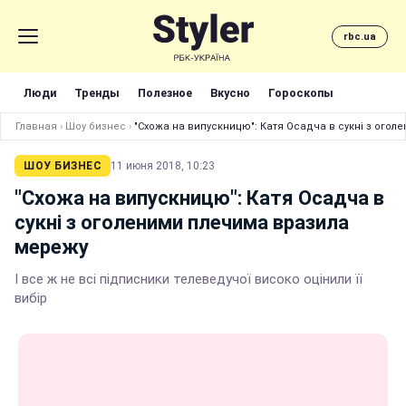
rbc.ua
Люди
Тренды
Полезное
Вкусно
Гороскопы
Главная
›
Шоу бизнес
›
"Схожа на випускницю": Катя Осадча в сукні з ого
ШОУ БИЗНЕС
11 июня 2018, 10:23
"Схожа на випускницю": Катя Осадча в
сукні з оголеними плечима вразила
мережу
І все ж не всі підписники телеведучої високо оцінили її
вибір