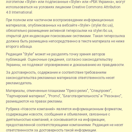
логотипом «Styler» или подписанные «Styler» или «РБК-Украина», могут
использоваться на условиях лицензии Creative Commons Attribution
4.0 International.
При полном или частичном воспроизведении информационных
материалов, опубликованных на вебсайте «Styler» (styler.rbc.ua),
обязательно размещение активной гиперссылки на styler.rbc.ua,
открытой для индексации поисковыми системами. Такая гиперссылка
должна быть размещена непосредственно в тексте материала не ниже
второго абзаца.
Редакция "Styler" может не разделять точку зрения авторов
публикаций. Оценочные суждения, согласно законодательству
Украины, не подлежат опровержению и доказыванию их правдивости.
За достоверность, содержание и соответствие требованиям
законодательства рекламных материалов ответственность несет
рекламодатель.
Материалы, отмеченные плашками "Пресс-релиз", "Спецпроект",
"Партнерский материал", "Promo", "Благотворительность" и "Резонанс",
размещаются на правах рекламы.
Рубрика «Новости компаний» является информационным форматом,
содержащим новости, сообщения и объявления, связанные с
деятельностью компаний, и основывается на информации,
предоставленной соответствующими компаниями. Редакция не несет
ответственности за достоверность такой информации.