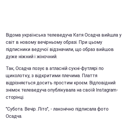
Відома українська телеведуча Катя Осадча вийшла у
світ в новому вечірньому образі. При цьому
підписники ведучої відзначили, що образ вийшов
дуже ніжний і жіночний.
Так, Осадча позує в атласній сукні-футлярі по
щиколотку, з відкритими плечима. Плаття
відрізняється досить простим кроєм. Відповідний
знімок телеведуча опублікувала на своїй Іnstagram-
сторінці.
"Субота. Вечір. Літо", - лаконічно підписала фото
Осадча.