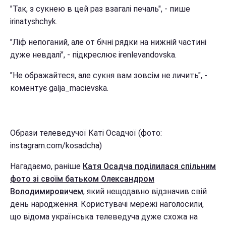
"Так, з сукнею в цей раз взагалі печаль", - пише
irinatyshchyk.
"Ліф непоганий, але от бічні рядки на нижній частині
дуже невдалі", - підкреслює irenlevandovska.
"Не ображайтеся, але сукня вам зовсім не личить", -
коментує galja_macievska.
Образи телеведучої Каті Осадчої (фото:
instagram.com/kosadcha)
Нагадаємо, раніше
Катя Осадча поділилася спільним
фото зі своїм батьком Олександром
Володимировичем
, який нещодавно відзначив свій
день народження. Користувачі мережі наголосили,
що відома українська телеведуча дуже схожа на