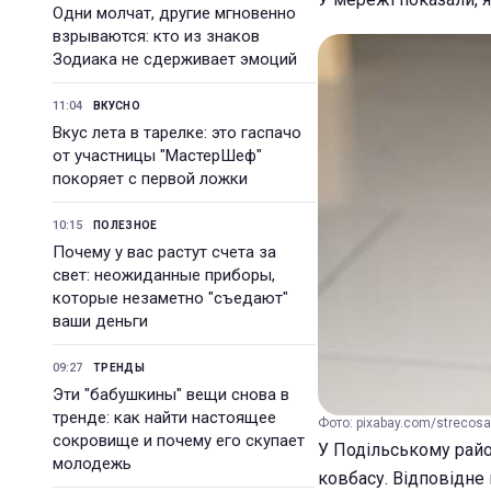
Одни молчат, другие мгновенно
взрываются: кто из знаков
Зодиака не сдерживает эмоций
11:04
ВКУСНО
Вкус лета в тарелке: это гаспачо
от участницы "МастерШеф"
покоряет с первой ложки
10:15
ПОЛЕЗНОЕ
Почему у вас растут счета за
свет: неожиданные приборы,
которые незаметно "съедают"
ваши деньги
09:27
ТРЕНДЫ
Эти "бабушкины" вещи снова в
тренде: как найти настоящее
Фото: pixabay.com/strecosa
сокровище и почему его скупает
У Подільському район
молодежь
ковбасу. Відповідне 