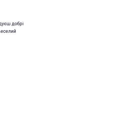
адуєш добрі
 веселий