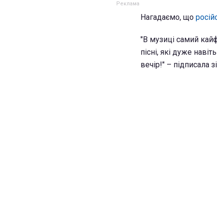
Нагадаємо, що
росій
"В музиці самий кай
пісні, які дуже наві
вечір!" – підписала з