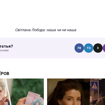
Світлана Лобода: наша чи не наша
татья?
FB
TG
X
узьями