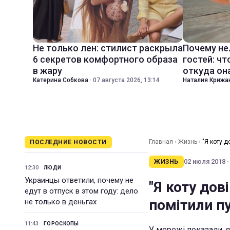
Не только лен: стилист раскрыла
Почему не
6 секретов комфортного образа
гостей: чт
в жару
откуда он
Катерина Собкова
·
07 августа 2026, 13:14
Наталия Крижа
Главная
›
Жизнь
›
"Я коту д
ПОСЛЕДНИЕ НОВОСТИ
02 июля 2018 ·
ЖИЗНЬ
12:30
ЛЮДИ
Украинцы ответили, почему не
"Я коту дов
едут в отпуск в этом году: дело
помітили пу
не только в деньгах
11:43
ГОРОСКОПЫ
У мережі показали, я