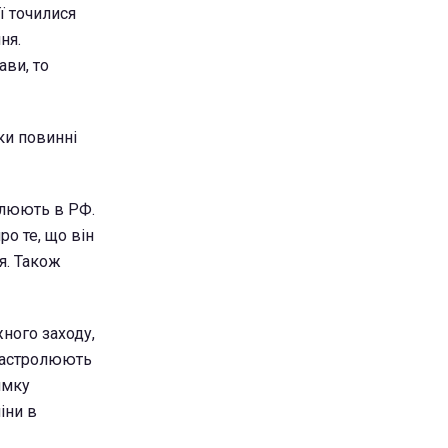
ї точилися
ня.
ави, то
ки повинні
ролюють в РФ.
ро те, що він
я. Також
ного заходу,
 гастролюють
имку
іни в