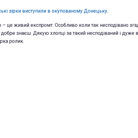
ські зірки виступили в окупованому Донецьку
.
ф – це живий експромт. Особливо коли так несподівано зг
ть добре знаєш. Дякую хлопці за такий несподіваний і дуже
ірка ролик.