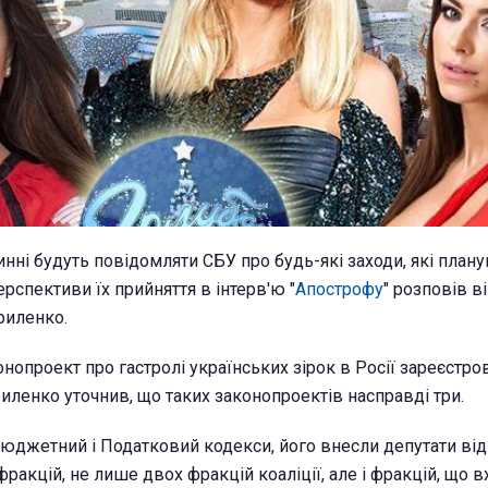
инні будуть повідомляти СБУ про будь-які заходи, які план
ерспективи їх прийняття в інтерв'ю "
Апострофу
" розповів в
риленко.
онопроект про гастролі українських зірок в Росії зареєстро
иленко уточнив, що таких законопроектів насправді три.
Бюджетний і Податковий кодекси, його внесли депутати від
ракцій, не лише двох фракцій коаліції, але і фракцій, що 