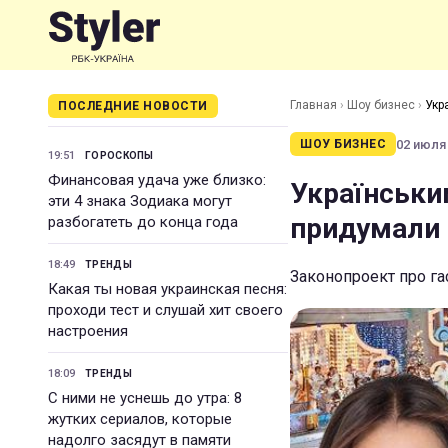
Главная
›
Шоу бизнес
›
Укр
ПОСЛЕДНИЕ НОВОСТИ
02 июля 
ШОУ БИЗНЕС
19:51
ГОРОСКОПЫ
Финансовая удача уже близко:
Українськи
эти 4 знака Зодиака могут
придумали 
разбогатеть до конца года
18:49
ТРЕНДЫ
Законопроект про гас
Какая ты новая украинская песня:
проходи тест и слушай хит своего
настроения
18:09
ТРЕНДЫ
С ними не уснешь до утра: 8
жутких сериалов, которые
надолго засядут в памяти