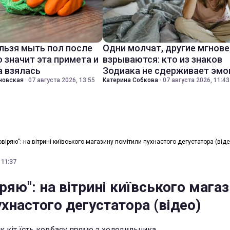
льзя мыть пол после
Одни молчат, другие мгнов
о значит эта примета и
взрываются: кто из знаков
а взялась
Зодиака не сдерживает эмо
новская
·
07 августа 2026, 13:55
Катерина Собкова
·
07 августа 2026, 11:43
овіряю": на вітрині київського магазину помітили пухнастого дегустатора (віде
 11:37
іряю": на вітрині київського мага
хнастого дегустатора (відео)
к кіт їсть ковбасу прямо з холодильника