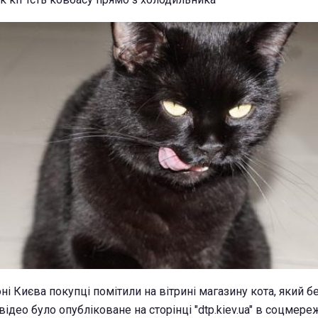
і Києва покупці помітили на вітрині магазину кота, який б
відео було опубліковане на сторінці "dtp.kiev.ua" в соцмере