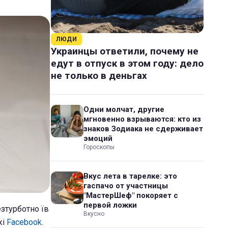
ЛЮДИ
Украинцы ответили, почему не
едут в отпуск в этом году: дело
не только в деньгах
Одни молчат, другие
мгновенно взрываются: кто из
знаков Зодиака не сдерживает
эмоций
Гороскопы
Вкус лета в тарелке: это
гаспачо от участницы
"МастерШеф" покоряет с
первой ложки
езтурботно їв
Вкусно
жі
Facebook
.