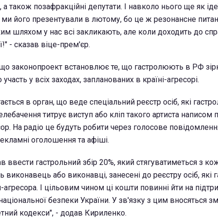
а також позафракційні депутати. І навколо нього ще як іде
и ми його презентували в лютому, бо це ж резонансне питан
м шляхом у нас всі закликають, але коли доходить до спр
!" - сказав віце-прем'єр.
що законопроект встановлює те, що гастролюють в РФ зір
участь у всіх заходах, запланованих в країні-агресорі.
ається в орган, що веде спеціальний реєстр осіб, які гаст
телебачення титрує виступ або кліп такого артиста написом п
сор. На радіо це будуть робити через голосове повідомленн
рекламні оголошення та афіші.
в ввести гастрольний збір 20%, який стягуватиметься з кож
ь виконавець або виконавці, занесені до реєстру осіб, які
-агресора. І цільовим чином ці кошти повинні йти на підтр
національної безпеки України. У зв'язку з цим вносяться зм
ний кодекси", - додав Кириленко.