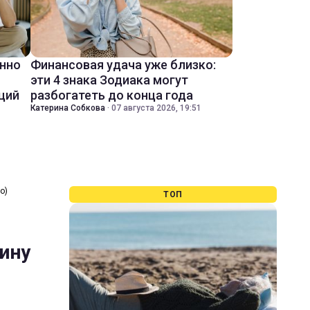
енно
Финансовая удача уже близко:
эти 4 знака Зодиака могут
ций
разбогатеть до конца года
Катерина Собкова
·
07 августа 2026, 19:51
о)
ТОП
зину