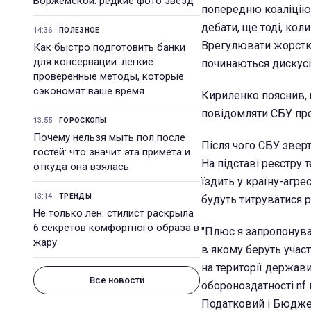
Боржемской: редкие фото звезд
попередню коаліцію, 
дебати, ще тоді, кол
14:36
ПОЛЕЗНОЕ
Врегулювати жорстки
Как быстро подготовить банки
для консервации: легкие
починаються дискусії
проверенные методы, которые
сэкономят ваше время
Кириленко пояснив, 
повідомляти СБУ про 
13:55
ГОРОСКОПЫ
Почему нельзя мыть пол после
Після чого СБУ зверт
гостей: что значит эта примета и
На підставі реєстру 
откуда она взялась
їздить у країну-агре
13:14
ТРЕНДЫ
будуть титруватися 
Не только лен: стилист раскрыла
6 секретов комфортного образа в
"Плюс я запропонува
жару
в якому беруть участ
на території держави
Все новости
обороноздатності nf 
Податковий і Бюджет