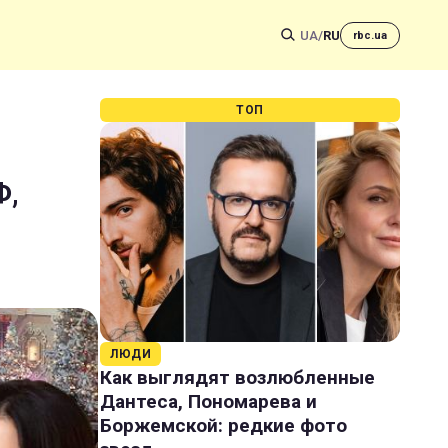
UA
/
RU
rbc.ua
ТОП
Ф,
ЛЮДИ
Как выглядят возлюбленные
Дантеса, Пономарева и
Боржемской: редкие фото