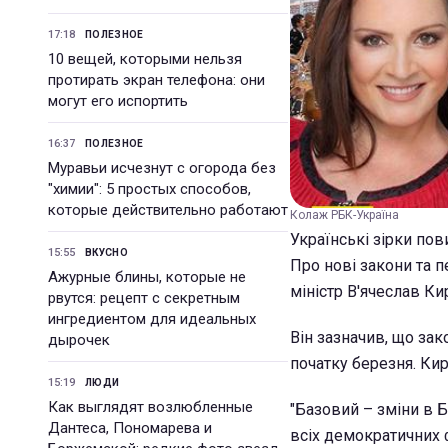
17:18
ПОЛЕЗНОЕ
10 вещей, которыми нельзя
протирать экран телефона: они
могут его испортить
16:37
ПОЛЕЗНОЕ
Муравьи исчезнут с огорода без
"химии": 5 простых способов,
которые действительно работают
Колаж РБК-Україна
Українські зірки пов
15:55
ВКУСНО
Про нові закони та п
Ажурные блины, которые не
міністр В'ячеслав Ки
рвутся: рецепт с секретным
ингредиентом для идеальных
Він зазначив, що зак
дырочек
початку березня. Кир
15:19
ЛЮДИ
Как выглядят возлюбленные
"Базовий – зміни в 
Дантеса, Пономарева и
всіх демократичних ф