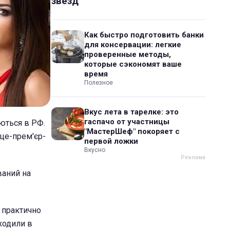
звезд
Как быстро подготовить банки
для консервации: легкие
проверенные методы,
которые сэкономят ваше
время
Полезное
Вкус лета в тарелке: это
гаспачо от участницы
уються в РФ.
"МастерШеф" покоряет с
іце-прем'єр-
первой ложки
Вкусно
ваний на
 практично
входили в