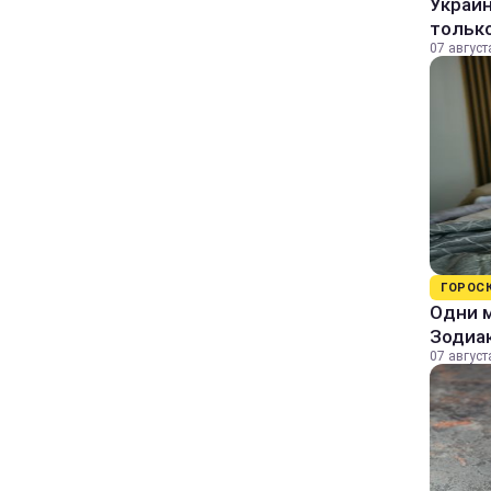
Украин
только
07 август
ГОРОС
Одни м
Зодиа
07 август