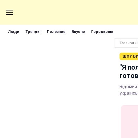
Люди
Тренды
Полезное
Вкусно
Гороскопы
Главная
›
ШОУ Б
"Я по
готов
Відомий 
українсь