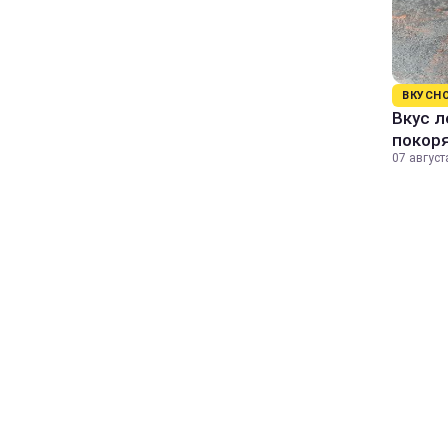
ВКУСН
Вкус л
покор
07 август