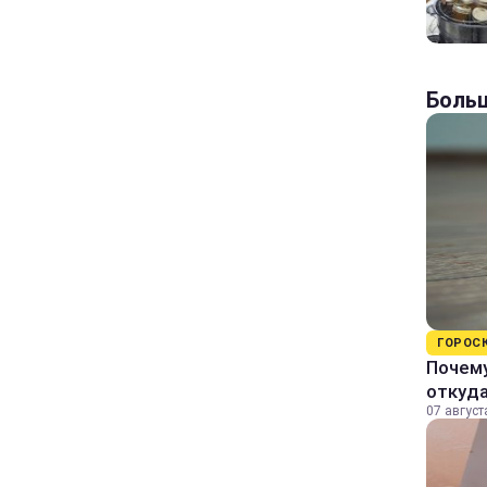
Больш
ГОРОС
Почему
откуда
07 август