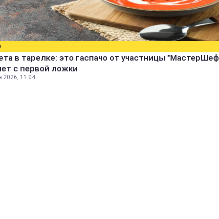
О
ета в тарелке: это гаспачо от участницы "МастерШеф
яет с первой ложки
а 2026, 11:04