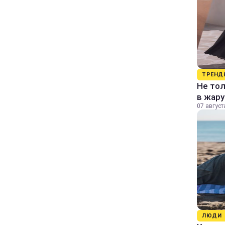
ТРЕНД
Не тол
в жару
07 август
ЛЮДИ