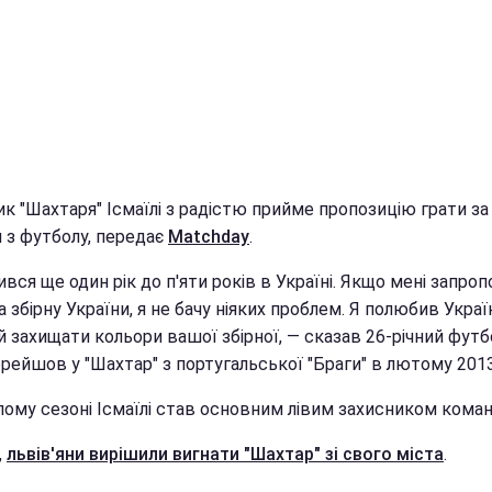
к "Шахтаря" Ісмаїлі з радістю прийме пропозицію грати за 
и з футболу, передає
Matchday
.
вся ще один рік до п'яти років в Україні. Якщо мені запро
а збірну України, я не бачу ніяких проблем. Я полюбив Україн
 захищати кольори вашої збірної, — сказав 26-річний футбо
рейшов у "Шахтар" з португальської "Браги" в лютому 2013
лому сезоні Ісмаїлі став основним лівим захисником коман
,
львів'яни вирішили вигнати "Шахтар" зі свого міста
.