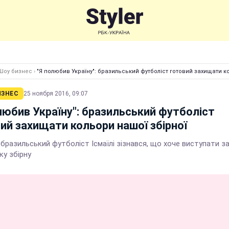
Шоу бизнес
›
"Я полюбив Україну": бразильський футболіст готовий захищати к
ИЗНЕС
25 ноября 2016, 09:07
любив Україну": бразильський футболіст
ий захищати кольори нашої збірної
бразильський футболіст Ісмаїлі зізнався, що хоче виступати з
ку збірну