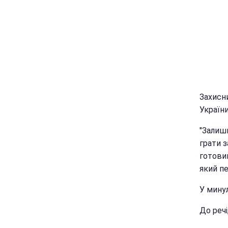
Захисни
Україн
"Залиши
грати з
готовий
який пе
У мину
До речі