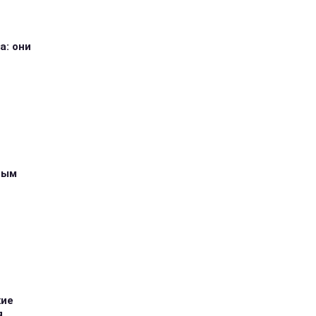
а: они
ным
кие
я