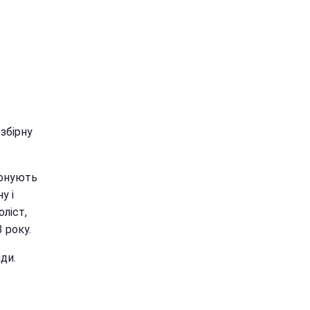
збірну
понують
у і
ліст,
 року.
ди.