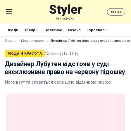
rbc.ua
Люди
Тренды
Полезное
Вкусно
Гороскопы
Главная
›
Мода и красота
›
Дизайнер Лубутен відстояв у суді ексклюзивне
МОДА И КРАСОТА
12 июня 2018, 21:30
Дизайнер Лубутен відстояв у суді
ексклюзивне право на червону підошву
Його взуття славиться саме цією відмінною рисою