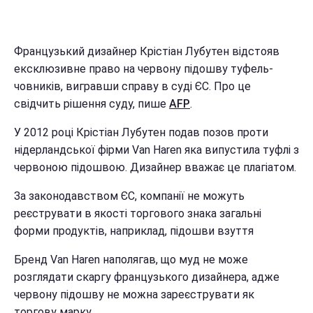
Французький дизайнер Крістіан Лубутен відстояв
ексклюзивне право на червону підошву туфель-
човників, вигравши справу в суді ЄС. Про це
свідчить рішення суду, пише
AFP
.
У 2012 році Крістіан Лубутен подав позов проти
нідерландської фірми Van Haren яка випустила туфлі з
червоною підошвою. Дизайнер вважає це плагіатом.
За законодавством ЄС, компанії не можуть
реєструвати в якості торгового знака загальні
форми продуктів, наприклад, підошви взуття
Бренд Van Haren наполягав, що муд не може
розглядати скаргу французького дизайнера, адже
червону підошву не можна зареєструвати як
торгову марку.