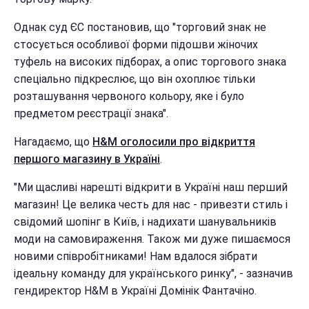
Однак суд ЄС постановив, що "торговий знак не
стосується особливої ​​форми підошви жіночих
туфель на високих підборах, а опис торгового знака
спеціально підкреслює, що він охоплює тільки
розташування червоного кольору, яке і було
предметом реєстрації знака".
Нагадаємо, що
H&M оголосили про відкриття
першого магазину в Україні
.
"Ми щасливі нарешті відкрити в Україні наш перший
магазин! Це велика честь для нас - привезти стиль і
свідомий шопінг в Київ, і надихати шанувальників
моди на самовираження. Також ми дуже пишаємося
новими співробітниками! Нам вдалося зібрати
ідеальну команду для українського ринку", - зазначив
гендиректор H&M в Україні Домінік Фантачіно.