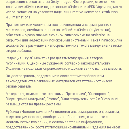
разрешения фотоагентства Getty Images. Фотографии, отмеченные
логотипом «Styler» или подписанные «Styler» или «РБК-Украина», могут
использоваться на условиях лицензии Creative Commons Attribution
4.0 International.
При полном или частичном воспроизведении информационных
материалов, опубликованных на вебсайте «Styler» (styler.rbc.ua),
обязательно размещение активной гиперссылки на styler.rbc.ua,
открытой для индексации поисковыми системами. Такая гиперссылка
должна быть размещена непосредственно в тексте материала не ниже
второго абзаца.
Редакция "Styler" может не разделять точку зрения авторов
публикаций. Оценочные суждения, согласно законодательству
Украины, не подлежат опровержению и доказыванию их правдивости.
За достоверность, содержание и соответствие требованиям
законодательства рекламных материалов ответственность несет
рекламодатель.
Материалы, отмеченные плашками "Пресс-релиз", "Спецпроект",
"Партнерский материал", "Promo", "Благотворительность" и "Резонанс",
размещаются на правах рекламы.
Рубрика «Новости компаний» является информационным форматом,
содержащим новости, сообщения и объявления, связанные с
деятельностью компаний, и основывается на информации,
предоставленной соответствующими компаниями. Редакция не несет