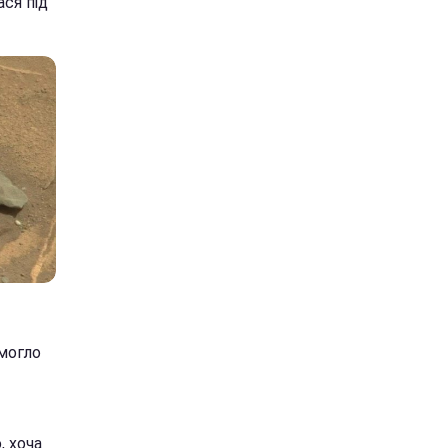
ася під
 могло
, хоча