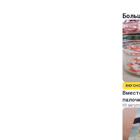
Больш
ВКУСН
Вместо
палоч
09 август