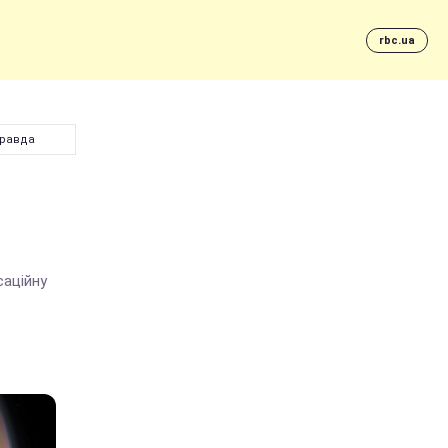
rbc.ua
правда
саційну