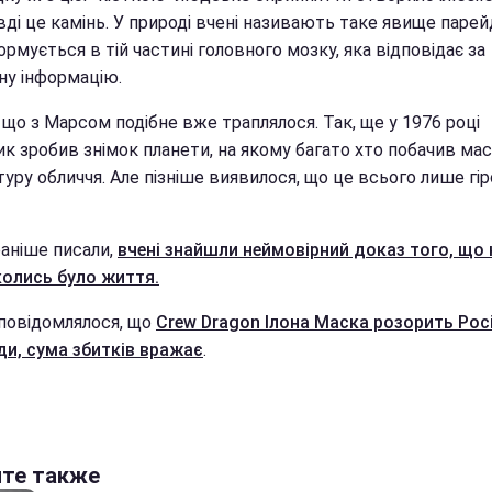
ді це камінь. У природі вчені називають таке явище парейд
рмується в тій частині головного мозку, яка відповідає за
ну інформацію.
 що з Марсом подібне вже траплялося. Так, ще у 1976 році
ик зробив знімок планети, на якому багато хто побачив ма
уру обличчя. Але пізніше виявилося, що це всього лише гі
раніше писали,
вчені знайшли неймовірний доказ того, що 
колись було життя.
повідомлялося, що
Crew Dragon Ілона Маска розорить Рос
ди, сума збитків вражає
.
йте также