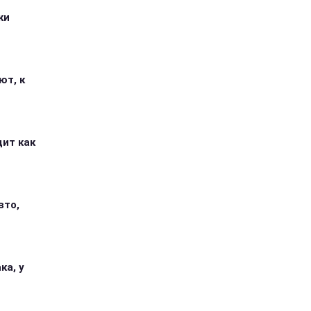
ки
ют, к
дит как
вто,
ка, у