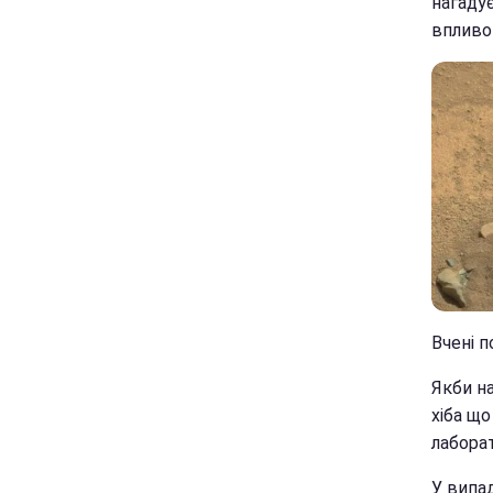
нагадує
впливом
Вчені п
Якби н
хіба що
лабора
У випад