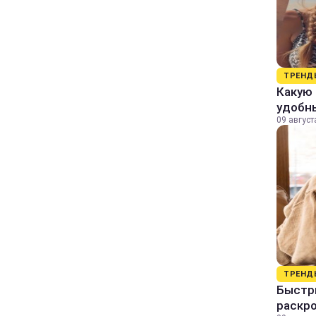
ТРЕНД
Какую 
удобн
09 август
ТРЕНД
Быстры
раскро