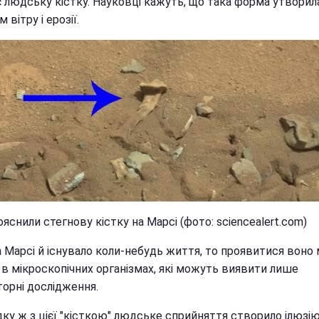
 людську кістку. Науковці кажуть, що така форма утворил
 вітру і ерозії.
ояснили стегнову кістку на Марсі (фото: sciencealert.com)
а Марсі й існувало коли-небудь життя, то проявитися воно
 в мікроскопічних організмах, які можуть виявити лише
торні дослідження.
ку ж з цієї "кісткою" людське сприйняття створило ілюзію