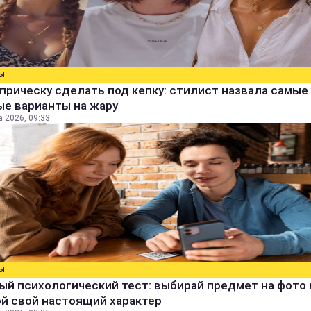
Ы
прическу сделать под кепку: стилист назвала самые
ые варианты на жару
а 2026, 09:33
Ы
й психологический тест: выбирай предмет на фото 
й свой настоящий характер