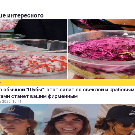
е интересного
О
 обычной "Шубы": этот салат со свеклой и крабовым
ками станет вашим фирменным
а 2026, 10:41