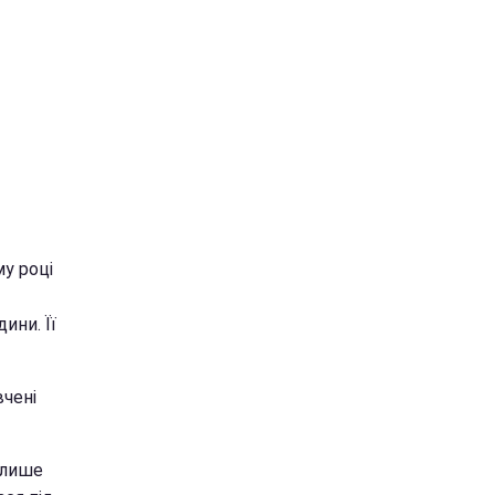
му році
ини. Її
вчені
 лише