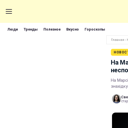
Люди
Тренды
Полезное
Вкусно
Гороскопы
Главная
›
НОВОС
На Ма
неспо
На Марсі
знахідку
Све
стар