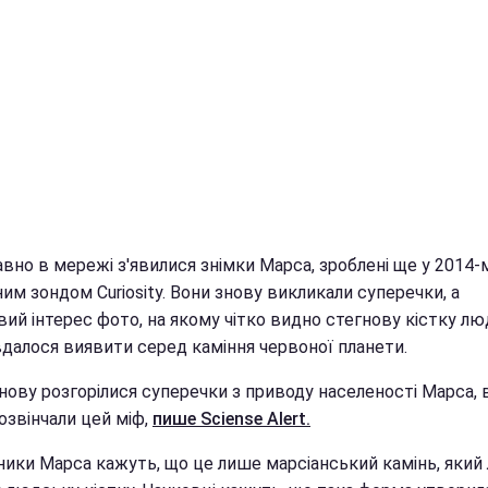
но в мережі з'явилися знімки Марса, зроблені ще у 2014-
им зондом Curiosity. Вони знову викликали суперечки, а
ий інтерес фото, на якому чітко видно стегнову кістку люд
вдалося виявити серед каміння червоної планети.
знову розгорілися суперечки з приводу населеності Марса, 
озвінчали цей міф,
пише Sciense Alert.
ники Марса кажуть, що це лише марсіанський камінь, який