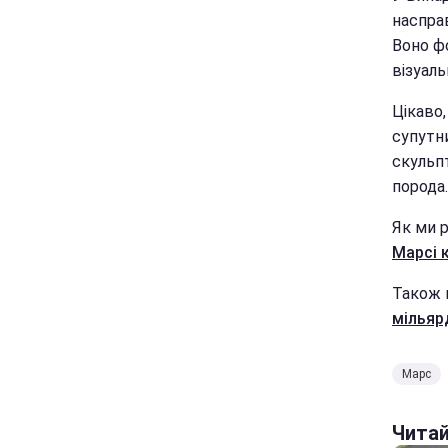
насправ
Воно фо
візуаль
Цікаво,
супутн
скульпт
порода.
Як ми 
Марсі 
Також 
мільяр
Марс
Чита