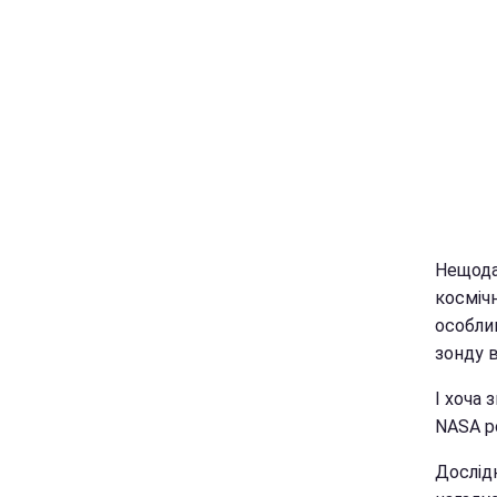
Нещодав
космічн
особлив
зонду 
І хоча 
NASA р
Дослід