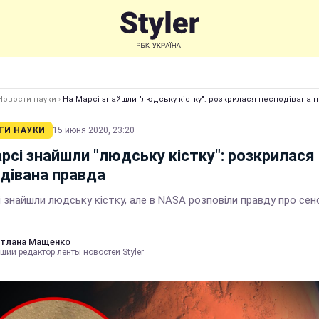
Новости науки
›
На Марсі знайшли "людську кістку": розкрилася несподівана 
ТИ НАУКИ
15 июня 2020, 23:20
рсі знайшли "людську кістку": розкрилася
дівана правда
 знайшли людську кістку, але в NASA розповіли правду про сен
тлана Мащенко
ший редактор ленты новостей Styler