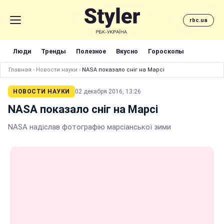
rbc.ua
Люди
Тренды
Полезное
Вкусно
Гороскопы
Главная
›
Новости науки
›
NASA показало сніг на Марсі
НОВОСТИ НАУКИ
02 декабря 2016, 13:26
NASA показало сніг на Марсі
NASA надіслав фотографію марсіанської зими