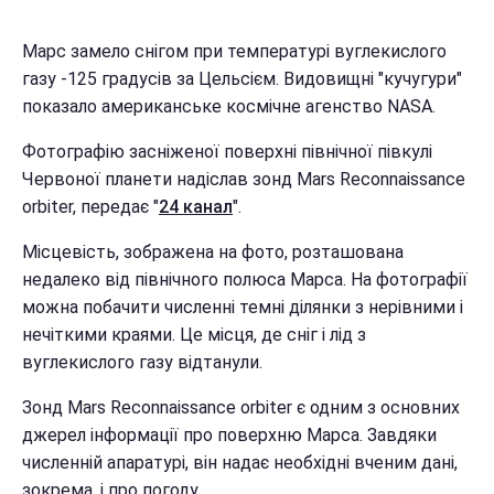
Марс замело снігом при температурі вуглекислого
газу -125 градусів за Цельсієм. Видовищні "кучугури"
показало американське космічне агенство NASA.
Фотографію засніженої поверхні північної півкулі
Червоної планети надіслав зонд Mars Reconnaissance
orbiter, передає "
24 канал
".
Місцевість, зображена на фото, розташована
недалеко від північного полюса Марса. На фотографії
можна побачити численні темні ділянки з нерівними і
нечіткими краями. Це місця, де сніг і лід з
вуглекислого газу відтанули.
Зонд Mars Reconnaissance orbiter є одним з основних
джерел інформації про поверхню Марса. Завдяки
численній апаратурі, він надає необхідні вченим дані,
зокрема, і про погоду.