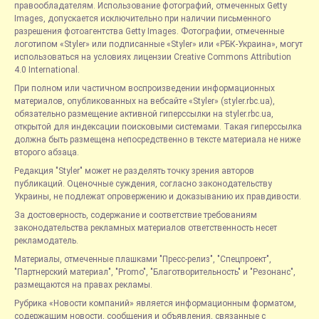
правообладателям. Использование фотографий, отмеченных Getty
Images, допускается исключительно при наличии письменного
разрешения фотоагентства Getty Images. Фотографии, отмеченные
логотипом «Styler» или подписанные «Styler» или «РБК-Украина», могут
использоваться на условиях лицензии Creative Commons Attribution
4.0 International.
При полном или частичном воспроизведении информационных
материалов, опубликованных на вебсайте «Styler» (styler.rbc.ua),
обязательно размещение активной гиперссылки на styler.rbc.ua,
открытой для индексации поисковыми системами. Такая гиперссылка
должна быть размещена непосредственно в тексте материала не ниже
второго абзаца.
Редакция "Styler" может не разделять точку зрения авторов
публикаций. Оценочные суждения, согласно законодательству
Украины, не подлежат опровержению и доказыванию их правдивости.
За достоверность, содержание и соответствие требованиям
законодательства рекламных материалов ответственность несет
рекламодатель.
Материалы, отмеченные плашками "Пресс-релиз", "Спецпроект",
"Партнерский материал", "Promo", "Благотворительность" и "Резонанс",
размещаются на правах рекламы.
Рубрика «Новости компаний» является информационным форматом,
содержащим новости, сообщения и объявления, связанные с