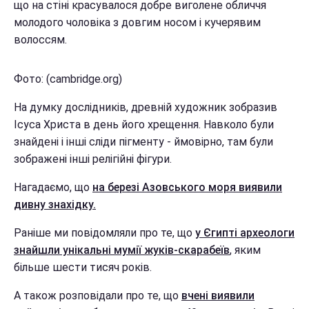
що на стіні красувалося добре виголене обличчя
молодого чоловіка з довгим носом і кучерявим
волоссям.
Фото: (cambridge.org)
На думку дослідників, древній художник зобразив
Ісуса Христа в день його хрещення. Навколо були
знайдені і інші сліди пігменту - ймовірно, там були
зображені інші релігійні фігури.
Нагадаємо, що
на березі Азовського моря виявили
дивну знахідку.
Раніше ми повідомляли про те, що
у Єгипті археологи
знайшли унікальні мумії жуків-скарабеїв
, яким
більше шести тисяч років.
А також розповідали про те, що
вчені виявили