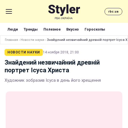
rbc.ua
Люди
Тренды
Полезное
Вкусно
Гороскопы
Главная
›
Новости науки
›
Знайдений незвичайний древній портрет Ісуса Х
НОВОСТИ НАУКИ
14 ноября 2018, 21:00
Знайдений незвичайний древній
портрет Ісуса Христа
Художник зобразив Ісуса в день його хрещення