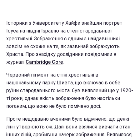
Історики з Університету Хайфи знайшли портрет
Ісуса на півдні Ізраїлю на стелі стародавньої
хрестильні. Зображення є одним з найдавніших і
зовсім не схоже на те, як зазвичай зображують
Христа. Про знахідку дослідники повідомили в
журналі
Cambridge Core
.
Червоний пігмент на стіні хрестильні в
національному парку Шивта, що включає в себе
руїни стародавнього міста, був виявлений ще у 1920-
ті роки, однак якість зображення було настільки
поганим, що воно не було помічено досі.
Проте нещодавно вченими було відмічено, що деякі
лінії утворюють очі. Далі вони взялися вивчати стан
інших ліній, зробивши начерк зображення. Виявилося,