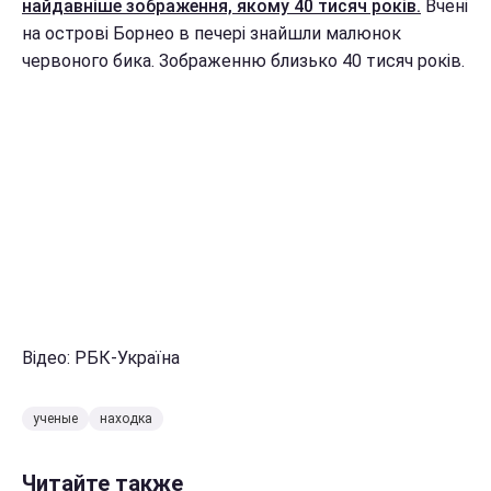
найдавніше зображення, якому 40 тисяч років.
Вчені
на острові Борнео в печері знайшли малюнок
червоного бика. Зображенню близько 40 тисяч років.
Відео: РБК-Україна
ученые
находка
Читайте также