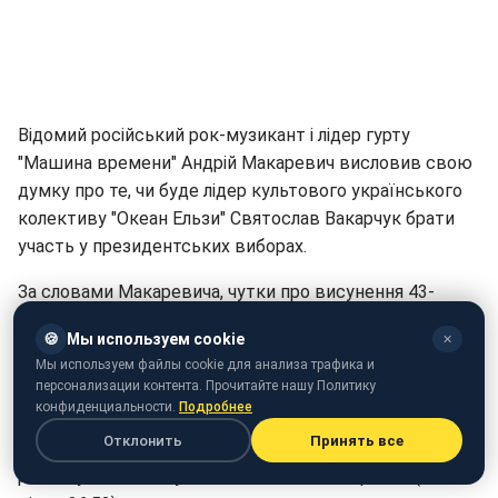
Відомий російський рок-музикант і лідер гурту
"Машина времени" Андрій Макаревич висловив свою
думку про те, чи буде лідер культового українського
колективу "Океан Ельзи" Святослав Вакарчук брати
участь у президентських виборах.
За словами Макаревича, чутки про висунення 43-
річного Вакарчука на пост президента України
🍪
Мы используем cookie
✕
поширюють без його участі. Про це лідер "Машины
Мы используем файлы cookie для анализа трафика и
времени" заявив в ефірі радіостанції "Эхо Москвы".
персонализации контента. Прочитайте нашу Политику
конфиденциальности.
Подробнее
"Я з ним знайомий. Він чудовий музикант, він хороший
Отклонить
Принять все
малий дуже. І я думаю, що цю журавлину хтось
розвішує без його участі", - вважає Макаревич (на