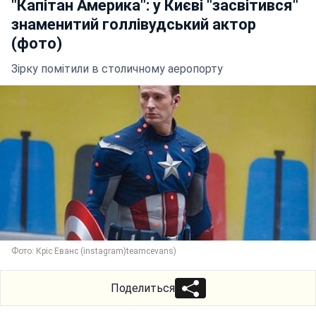
"Капітан Америка": у Києві "засвітився"
знаменитий голлівудський актор
(фото)
Зірку помітили в столичному аеропорту
Фото: Кріс Еванс (instagram)teamcevans)
Поделиться