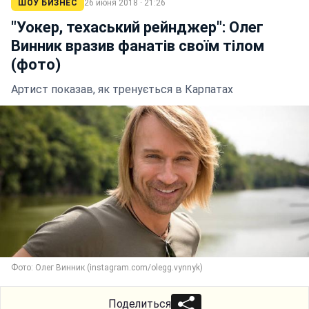
ШОУ БИЗНЕС
26 июня 2018 · 21:26
"Уокер, техаський рейнджер": Олег
Винник вразив фанатів своїм тілом
(фото)
Артист показав, як тренується в Карпатах
Фото: Олег Винник (instagram.com/olegg.vynnyk)
Поделиться