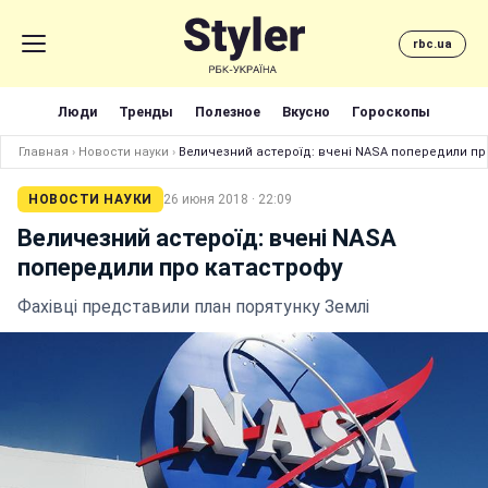
rbc.ua
Люди
Тренды
Полезное
Вкусно
Гороскопы
Главная
›
Новости науки
›
Величезний астероїд: вчені NASA попередили пр
НОВОСТИ НАУКИ
26 июня 2018 · 22:09
Величезний астероїд: вчені NASA
попередили про катастрофу
Фахівці представили план порятунку Землі