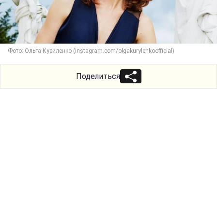
Фото: Ольга Куриленко (instagram.com/olgakurylenkoofficial)
Поделиться