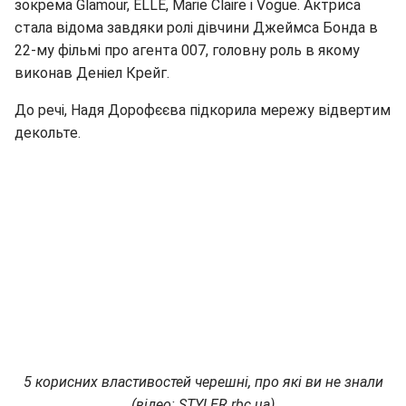
зокрема Glamour, ELLE, Marie Claire і Vogue. Актриса
стала відома завдяки ролі дівчини Джеймса Бонда в
22-му фільмі про агента 007, головну роль в якому
виконав Деніел Крейг.
До речі, Надя Дорофєєва підкорила мережу відвертим
декольте.
5 корисних властивостей черешні, про які ви не знали
(відео: STYLER.rbc.ua)