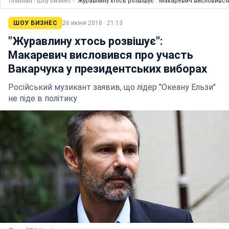
Главная
›
Шоу бизнес
›
"Журавлину хтось розвішує": Макаревич висловився
ШОУ БИЗНЕС
26 июня 2018 · 21:13
"Журавлину хтось розвішує":
Макаревич висловився про участь
Вакарчука у президентських виборах
Російський музикант заявив, що лідер "Океану Ельзи"
не піде в політику