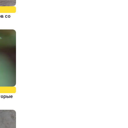
ов со
торые