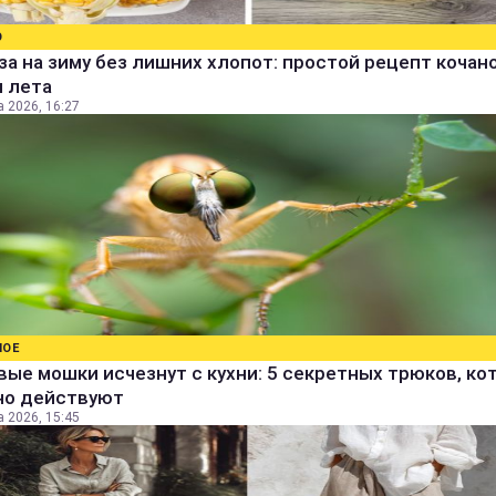
О
за на зиму без лишних хлопот: простой рецепт кочан
м лета
а 2026, 16:27
НОЕ
ые мошки исчезнут с кухни: 5 секретных трюков, ко
но действуют
а 2026, 15:45