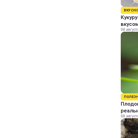
ВКУСН
Кукуру
вкусо
08 август
ПОЛЕЗ
Плодов
реаль
08 август