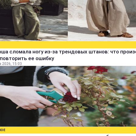
ша сломала ногу из-за трендовых штанов: что прои
 повторить ее ошибку
а 2026, 15:03
НОЕ