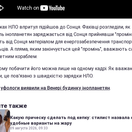
ках НЛО впритул підійшов до Сонця. Фахівці розгледіли, як
ль інопланетян заряджається від Сонця прийнявши "промінь
ть від Сонця матеріалом для енергозабезпечення транспор
ців. А пляма, яким закінчується цей "промінь", вважають 
нетним кораблем.
ому побачити його можна лише на одному кадрі. Як вважа
и, це пов'язано з швидкістю зарядки НЛО.
е
уфологи виявили на Венері будинку інопланетян
.
йте также
Какую прическу сделать под кепку: стилист назвала
удобные варианты на жару
09 августа 2026, 09:33