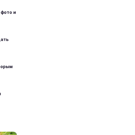
 фото и
дать
оторым
я