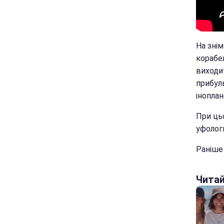
На знім
корабе
виходи
прибуль
інопла
При ць
уфолог
Раніш
Чита