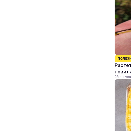
ПОЛЕЗ
Растет
повили
08 август