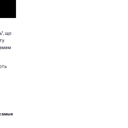
", що
ту
самим
ють
 самые