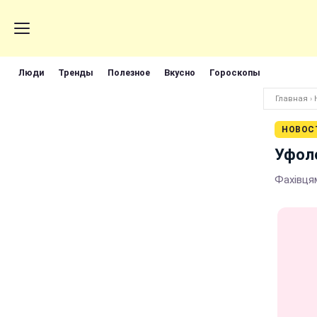
Люди
Тренды
Полезное
Вкусно
Гороскопы
Главная
›
НОВОС
Уфоло
Фахівця