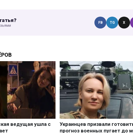
татья?
FB
TG
X
узьями