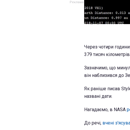
Через чотири години 
379 тисяч кілометрів
Зазначимо, що минуло
він наблизився до Зе
Як раніше писав Styl
названі дати.
Нагадаємо, в NASA
р
До речі,
вчені з'ясу