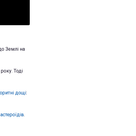
до Землі на
року. Тоді
оритні дощі
:
 астероїдів
.