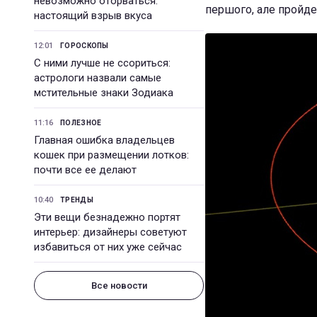
невозможно оторваться:
першого, але пройде 
настоящий взрыв вкуса
12:01
ГОРОСКОПЫ
С ними лучше не ссориться:
астрологи назвали самые
мстительные знаки Зодиака
11:16
ПОЛЕЗНОЕ
Главная ошибка владельцев
кошек при размещении лотков:
почти все ее делают
10:40
ТРЕНДЫ
Эти вещи безнадежно портят
интерьер: дизайнеры советуют
избавиться от них уже сейчас
Все новости