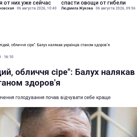
я от них уже сейчас
спасти овощи от гибели
новская
·
06 августа 2026, 10:40
Людмила Жукова
·
06 августа 2026, 09:56
лідий, обличчя сіре": Балух налякав українців станом здоров'я
· 16:10
дий, обличчя сіре": Балух налякав
таном здоров'я
інчення голодування почав відчувати себе краще