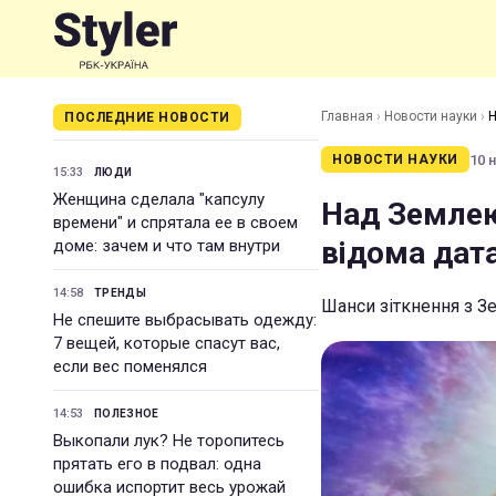
Главная
›
Новости науки
›
Н
ПОСЛЕДНИЕ НОВОСТИ
10 н
НОВОСТИ НАУКИ
15:33
ЛЮДИ
Женщина сделала "капсулу
Над Землею
времени" и спрятала ее в своем
відома дат
доме: зачем и что там внутри
14:58
ТРЕНДЫ
Шанси зіткнення з 
Не спешите выбрасывать одежду:
7 вещей, которые спасут вас,
если вес поменялся
14:53
ПОЛЕЗНОЕ
Выкопали лук? Не торопитесь
прятать его в подвал: одна
ошибка испортит весь урожай