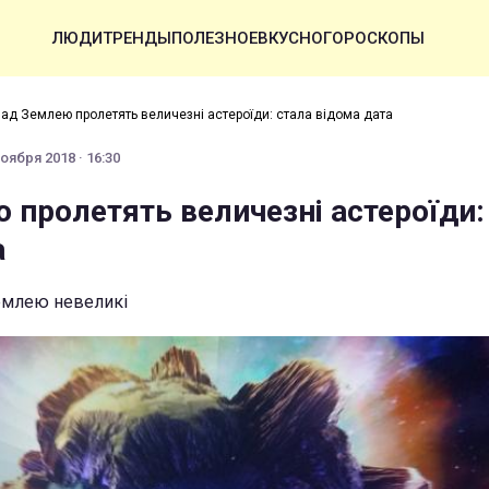
ЛЮДИ
ТРЕНДЫ
ПОЛЕЗНОЕ
ВКУСНО
ГОРОСКОПЫ
ад Землею пролетять величезні астероїди: стала відома дата
оября 2018 · 16:30
 пролетять величезні астероїди:
а
Землею невеликі