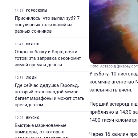
14:21
ГОРОСКОПЫ
Приснилось, что выпал зуб? 7
популярных толкований из
разных сонников
13:47
ВКУСНО
Открыла банку и борщ почти
готов: эта заправка сэкономит
зимой время и деньги
Фото: Астероїд (pixabay.co
У суботу, 10 листопа
12:51
ЛЮДИ
космічне агентство 
Где сейчас дедушка Гарольд,
запевняють вчені.
который стал звездой мемов:
бегает марафоны и может стать
Перший астероїд під
президентом
приблизно в 14:30 з
12:22
ВКУСНО
1400 тисяч кілометрі
Быстрые маринованные
помидоры, от которых
Через 16 хвилин прол