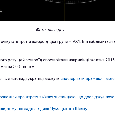
Фото: nasa.gov
очікують третій астероїд цієї групи – VX1. Він наблизиться 
.
го разу цей астероїд спостерігали наприкінці жовтня 2015 
млі на 500 тис. км.
er, в листопаді українці можуть
спостерігати вражаючі мете
озповіли про втрату зв'язку зі станцією, що досліджує пояс
вали, чому погладшав диск Чумацького Шляху
.