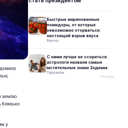
стать президентом
Быстрые маринованные
помидоры, от которых
невозможно оторваться:
настоящий взрыв вкуса
Вкусно
С ними лучше не ссориться:
астрологи назвали самые
мстительные знаки Зодиака
відомило
Гороскопы
ьні,
вз землю
ь близько
як у