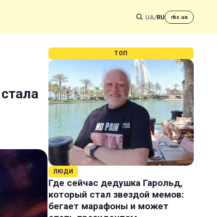
UA
/
RU
rbc.ua
ТОП
 стала
ЛЮДИ
Где сейчас дедушка Гарольд,
который стал звездой мемов:
бегает марафоны и может