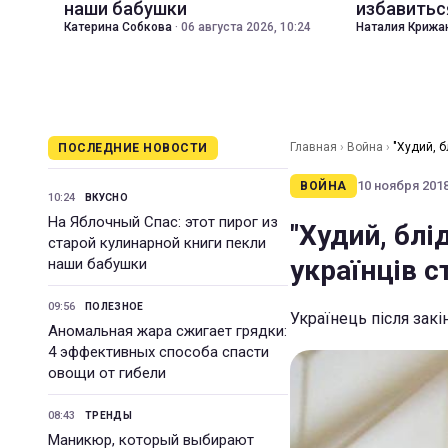
наши бабушки
избавитьс
Катерина Собкова
·
06 августа 2026, 10:24
Наталия Крижа
Главная
›
Война
›
"Худий, б
ПОСЛЕДНИЕ НОВОСТИ
10 ноября 2018 
ВОЙНА
10:24
ВКУСНО
На Яблочный Спас: этот пирог из
"Худий, блі
старой кулинарной книги пекли
українців с
наши бабушки
09:56
ПОЛЕЗНОЕ
Українець після зак
Аномальная жара сжигает грядки:
4 эффективных способа спасти
овощи от гибели
08:43
ТРЕНДЫ
Маникюр, который выбирают