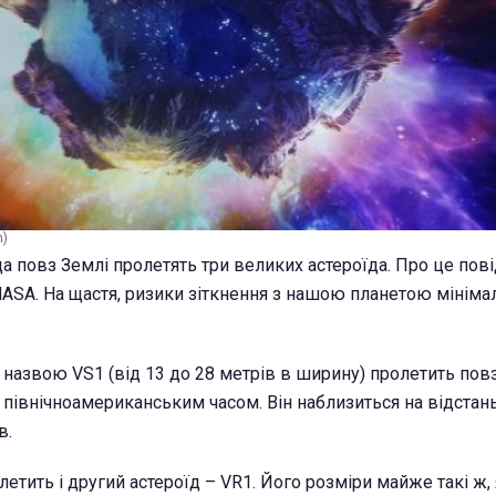
m)
да повз Землі пролетять три великих астероїда. Про це по
NASA. На щастя, ризики зіткнення з нашою планетою мінімал
 назвою VS1 (від 13 до 28 метрів в ширину) пролетить по
а північноамериканським часом. Він наблизиться на відстан
в.
етить і другий астероїд – VR1. Його розміри майже такі ж, 