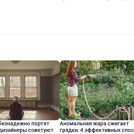
безнадежно портят
Аномальная жара сжигает
 дизайнеры советуют
грядки: 4 эффективных спо