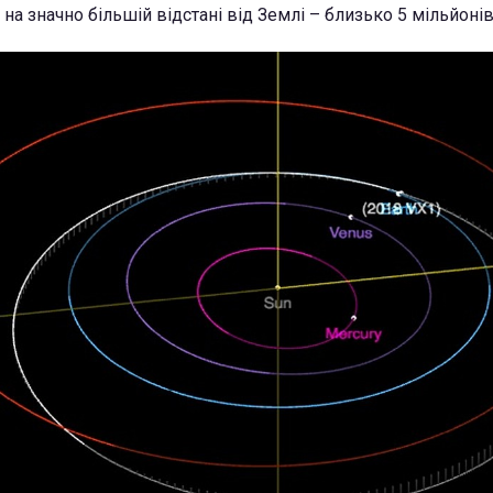
на значно більшій відстані від Землі – близько 5 мільйонів