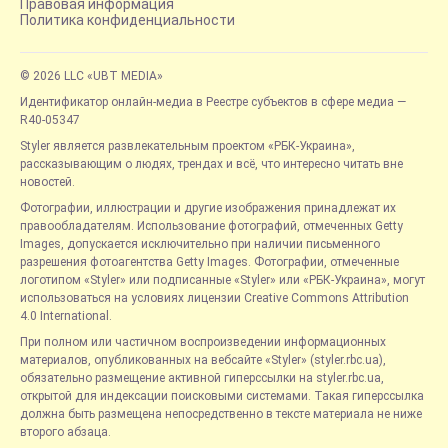
Правовая информация
Политика конфиденциальности
© 2026 LLC «UBT MEDIA»
Идентификатор онлайн-медиа в Реестре субъектов в сфере медиа —
R40-05347
Styler является развлекательным проектом «РБК-Украина»,
рассказывающим о людях, трендах и всё, что интересно читать вне
новостей.
Фотографии, иллюстрации и другие изображения принадлежат их
правообладателям. Использование фотографий, отмеченных Getty
Images, допускается исключительно при наличии письменного
разрешения фотоагентства Getty Images. Фотографии, отмеченные
логотипом «Styler» или подписанные «Styler» или «РБК-Украина», могут
использоваться на условиях лицензии Creative Commons Attribution
4.0 International.
При полном или частичном воспроизведении информационных
материалов, опубликованных на вебсайте «Styler» (styler.rbc.ua),
обязательно размещение активной гиперссылки на styler.rbc.ua,
открытой для индексации поисковыми системами. Такая гиперссылка
должна быть размещена непосредственно в тексте материала не ниже
второго абзаца.