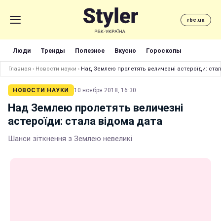
rbc.ua
Люди
Тренды
Полезное
Вкусно
Гороскопы
Главная
›
Новости науки
›
Над Землею пролетять величезні астероїди: стал
НОВОСТИ НАУКИ
10 ноября 2018, 16:30
Над Землею пролетять величезні
астероїди: стала відома дата
Шанси зіткнення з Землею невеликі