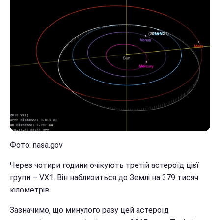
Фото: nasa.gov
Через чотири години очікують третій астероїд цієї
групи – VX1. Він наблизиться до Землі на 379 тисяч
кілометрів.
Зазначимо, що минулого разу цей астероїд