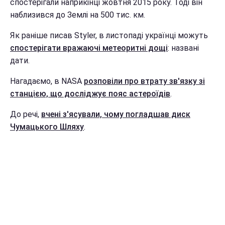
спостерігали наприкінці жовтня 2015 року. Тоді він
наблизився до Землі на 500 тис. км.
Як раніше писав Styler, в листопаді українці можуть
спостерігати вражаючі метеоритні дощі
: названі
дати.
Нагадаємо, в NASA
розповіли про втрату зв'язку зі
станцією, що досліджує пояс астероїдів
.
До речі,
вчені з'ясували, чому погладшав диск
Чумацького Шляху
.