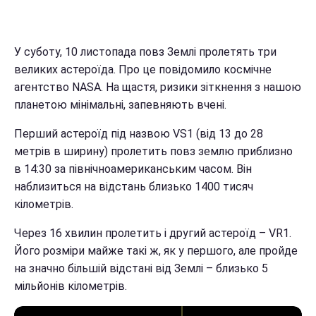
У суботу, 10 листопада повз Землі пролетять три
великих астероїда. Про це повідомило космічне
агентство NASA. На щастя, ризики зіткнення з нашою
планетою мінімальні, запевняють вчені.
Перший астероїд під назвою VS1 (від 13 до 28
метрів в ширину) пролетить повз землю приблизно
в 14:30 за північноамериканським часом. Він
наблизиться на відстань близько 1400 тисяч
кілометрів.
Через 16 хвилин пролетить і другий астероїд – VR1.
Його розміри майже такі ж, як у першого, але пройде
на значно більшій відстані від Землі – близько 5
мільйонів кілометрів.