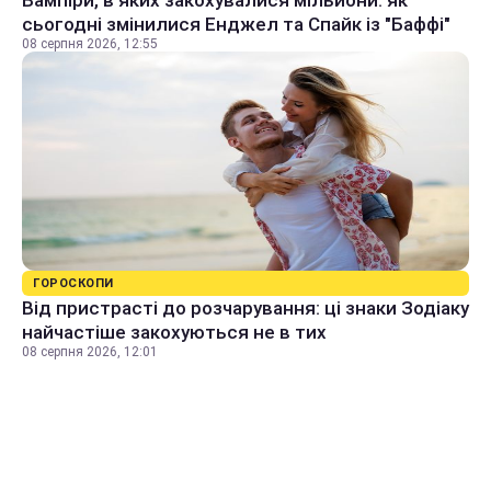
Вампіри, в яких закохувалися мільйони: як
сьогодні змінилися Енджел та Спайк із "Баффі"
08 серпня 2026, 12:55
ГОРОСКОПИ
Від пристрасті до розчарування: ці знаки Зодіаку
найчастіше закохуються не в тих
08 серпня 2026, 12:01