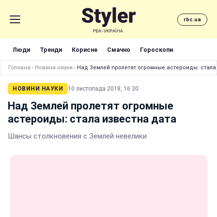
rbc.ua
Люди
Тренди
Корисне
Смачно
Гороскопи
Головна
›
Новини науки
›
Над Землей пролетят огромные астероиды: стала
НОВИНИ НАУКИ
10 листопада 2018, 16:30
Над Землей пролетят огромные
астероиды: стала известна дата
Шансы столкновения с Землей невелики