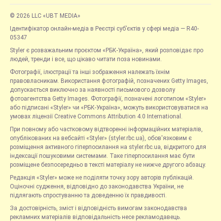
© 2026 LLC «UBT MEDIA»
Ідентифікатор онлайн-медіа в Реєстрі суб’єктів у сфері медіа — R40-
05347
Styler є розважальним проєктом «РБК-Україна», який розповідає про
людей, тренди і все, що цікаво читати поза новинами.
Фотографії, ілюстрації та інші зображення належать їхнім
правовласникам. Використання фотографій, позначених Getty Images,
допускається виключно за наявності письмового дозволу
фотоагентства Getty Images. Фотографії, позначені логотипом «Styler»
або підписані «Styler» чи «РБК-Україна», можуть використовуватися на
умовах ліцензії Creative Commons Attribution 4.0 International.
При повному або частковому відтворенні інформаційних матеріалів,
опублікованих на вебсайті «Styler» (styler.rbc.ua), обов'язковим є
розміщення активного гіперпосилання на styler.rbc.ua, відкритого для
індексації пошуковими системами. Таке гіперпосилання має бути
розміщене безпосередньо в тексті матеріалу не нижче другого абзацу.
Редакція «Styler» може не поділяти точку зору авторів публікацій.
Оціночні судження, відповідно до законодавства України, не
підлягають спростуванню та доведенню їх правдивості.
За достовірність, зміст і відповідність вимогам законодавства
рекламних матеріалів відповідальність несе рекламодавець.