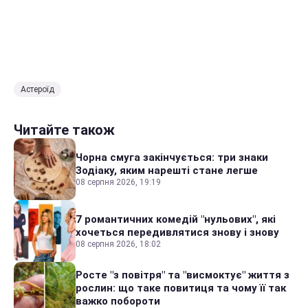
Астероїд
Читайте також
Чорна смуга закінчується: три знаки
Зодіаку, яким нарешті стане легше
08 серпня 2026, 19:19
7 романтичних комедій "нульових", які
хочеться передивлятися знову і знову
08 серпня 2026, 18:02
Росте "з повітря" та "висмоктує" життя з
рослин: що таке повитиця та чому її так
важко побороти