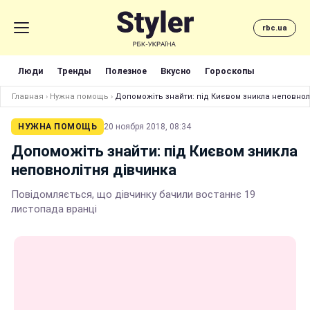
rbc.ua
Люди
Тренды
Полезное
Вкусно
Гороскопы
Главная
›
Нужна помощь
›
Допоможіть знайти: під Києвом зникла неповнол
НУЖНА ПОМОЩЬ
20 ноября 2018, 08:34
Допоможіть знайти: під Києвом зникла
неповнолітня дівчинка
Повідомляється, що дівчинку бачили востаннє 19
листопада вранці