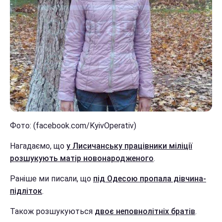
Фото: (facebook.com/KyivOperativ)
Нагадаємо, що
у Лисичанську працівники міліції
розшукують матір новонародженого
.
Раніше ми писали, що
під Одесою пропала дівчина-
підліток
.
Також розшукуються
двоє неповнолітніх братів
.