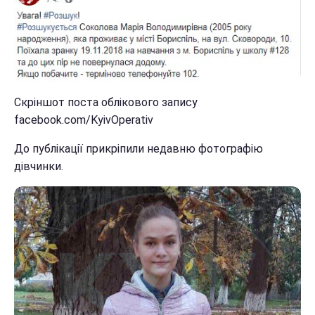
Скріншот поста облікового запису
facebook.com/KyivOperativ
До публікації прикріпили недавню фотографію
дівчинки.