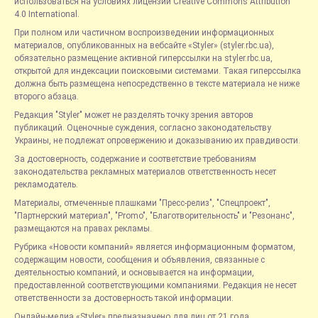
использоваться на условиях лицензии Creative Commons Attribution
4.0 International.
При полном или частичном воспроизведении информационных
материалов, опубликованных на вебсайте «Styler» (styler.rbc.ua),
обязательно размещение активной гиперссылки на styler.rbc.ua,
открытой для индексации поисковыми системами. Такая гиперссылка
должна быть размещена непосредственно в тексте материала не ниже
второго абзаца.
Редакция "Styler" может не разделять точку зрения авторов
публикаций. Оценочные суждения, согласно законодательству
Украины, не подлежат опровержению и доказыванию их правдивости.
За достоверность, содержание и соответствие требованиям
законодательства рекламных материалов ответственность несет
рекламодатель.
Материалы, отмеченные плашками "Пресс-релиз", "Спецпроект",
"Партнерский материал", "Promo", "Благотворительность" и "Резонанс",
размещаются на правах рекламы.
Рубрика «Новости компаний» является информационным форматом,
содержащим новости, сообщения и объявления, связанные с
деятельностью компаний, и основывается на информации,
предоставленной соответствующими компаниями. Редакция не несет
ответственности за достоверность такой информации.
Онлайн-медиа «Styler» предназначено для лиц от 21 года.