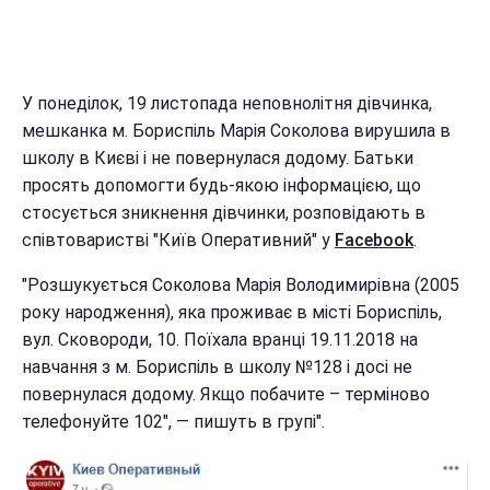
У понеділок, 19 листопада неповнолітня дівчинка,
мешканка м. Бориспіль Марія Соколова вирушила в
школу в Києві і не повернулася додому. Батьки
просять допомогти будь-якою інформацією, що
стосується зникнення дівчинки, розповідають в
співтоваристві "Київ Оперативний" у
Facebook
.
"Розшукується Соколова Марія Володимирівна (2005
року народження), яка проживає в місті Бориспіль,
вул. Сковороди, 10. Поїхала вранці 19.11.2018 на
навчання з м. Бориспіль в школу №128 і досі не
повернулася додому. Якщо побачите – терміново
телефонуйте 102", — пишуть в групі".