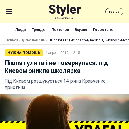
rbc.ua
Люди
Тренды
Полезное
Вкусно
Гороскопы
Главная
›
Нужна помощь
›
Пішла гуляти і не повернулася: під Києвом зникл
НУЖНА ПОМОЩЬ
14 апреля 2019 · 12:15
Пішла гуляти і не повернулася: під
Києвом зникла школярка
Під Києвом розшукується 14-річна Кравченко
Христина