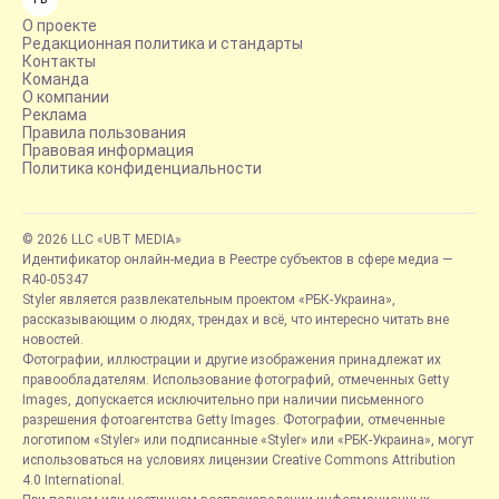
О проекте
Редакционная политика и стандарты
Контакты
Команда
О компании
Реклама
Правила пользования
Правовая информация
Политика конфиденциальности
© 2026 LLC «UBT MEDIA»
Идентификатор онлайн-медиа в Реестре субъектов в сфере медиа —
R40-05347
Styler является развлекательным проектом «РБК-Украина»,
рассказывающим о людях, трендах и всё, что интересно читать вне
новостей.
Фотографии, иллюстрации и другие изображения принадлежат их
правообладателям. Использование фотографий, отмеченных Getty
Images, допускается исключительно при наличии письменного
разрешения фотоагентства Getty Images. Фотографии, отмеченные
логотипом «Styler» или подписанные «Styler» или «РБК-Украина», могут
использоваться на условиях лицензии Creative Commons Attribution
4.0 International.