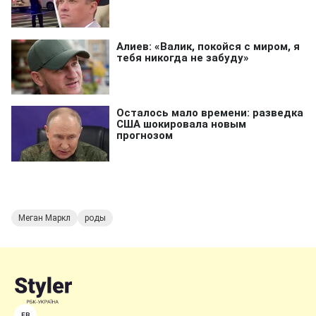
Меган Маркл
роды
FB