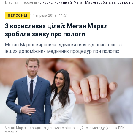
Главная
›
Персоны
›
З корисливих цілей: Меган Маркл зробила заяву про п
ПЕРСОНЫ
14 апреля 2019 · 11:51
З корисливих цілей: Меган Маркл
зробила заяву про пологи
Меган Маркл вирішила відмовитися від анастезії та
інших допоміжних медичних процедур при пологах
Меган Маркл народить з допомогою інноваційного методу (колаж РБК-
Україна)