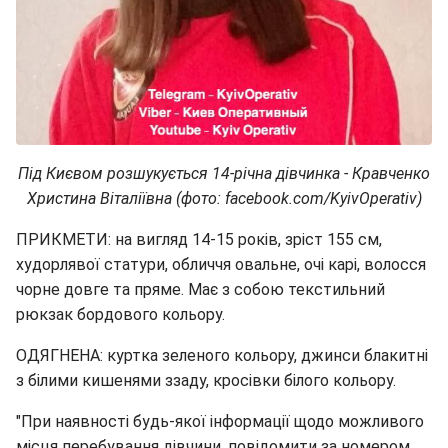
Під Києвом розшукується 14-річна дівчинка - Кравченко
Христина Віталіївна (фото: facebook.com/KyivOperativ)
ПРИКМЕТИ: на вигляд 14-15 років, зріст 155 см,
худорлявої статури, обличчя овальне, очі карі, волосся
чорне довге та пряме. Має з собою текстильний
рюкзак бордового кольору.
ОДЯГНЕНА: куртка зеленого кольору, джинси блакитні
з білими кишенями ззаду, кросівки білого кольору.
"При наявності будь-якої інформації щодо можливого
місця перебування дівчини, повідомити за номером