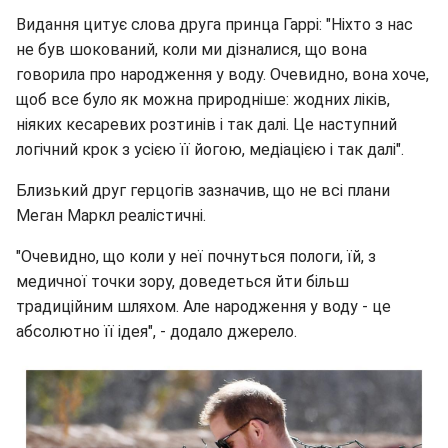
Видання цитує слова друга принца Гаррі: "Ніхто з нас
не був шокований, коли ми дізналися, що вона
говорила про народження у воду. Очевидно, вона хоче,
щоб все було як можна природніше: жодних ліків,
ніяких кесаревих розтинів і так далі. Це наступний
логічний крок з усією її йогою, медіацією і так далі".
Близький друг герцогів зазначив, що не всі плани
Меган Маркл реалістичні.
"Очевидно, що коли у неї почнуться пологи, їй, з
медичної точки зору, доведеться йти більш
традиційним шляхом. Але народження у воду - це
абсолютно її ідея", - додало джерело.