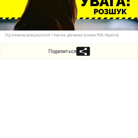
Під Києвом розшукується 14-річна дівчинка (колаж РБК-Україна)
Поделиться