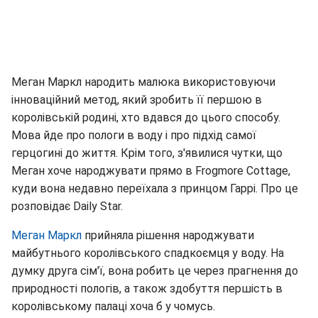
Меган Маркл народить малюка використовуючи
інноваційний метод, який зробить її першою в
королівській родині, хто вдався до цього способу.
Мова йде про пологи в воду і про підхід самої
герцогині до життя. Крім того, з'явилися чутки, що
Меган хоче народжувати прямо в Frogmore Cottage,
куди вона недавно переїхала з принцом Гаррі. Про це
розповідає Daily Star.
Меган Маркл
прийняла рішення народжувати
майбутнього королівського спадкоємця у воду. На
думку друга сім'ї, вона робить це через прагнення до
природності пологів, а також здобуття першість в
королівському палаці хоча б у чомусь.