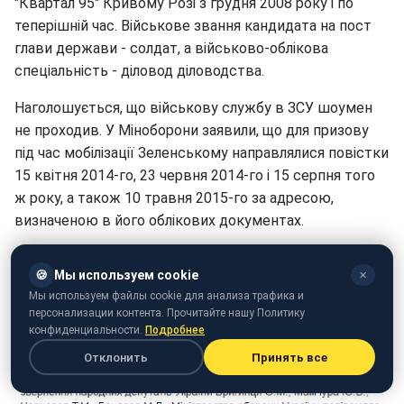
"Квартал 95" Кривому Розі з грудня 2008 року і по
теперішній час. Військове звання кандидата на пост
глави держави - солдат, а військово-облікова
спеціальність - діловод діловодства.
Наголошується, що військову службу в ЗСУ шоумен
не проходив. У Міноборони заявили, що для призову
під час мобілізації Зеленському направлялися повістки
15 квітня 2014-го, 23 червня 2014-го і 15 серпня того
ж року, а також 10 травня 2015-го за адресою,
визначеною в його облікових документах.
"Громадянин Зеленський В. О. у військовий комісаріат
🍪
Мы используем cookie
✕
за його викликом не прибував", - резюмували у
Мы используем файлы cookie для анализа трафика и
відомстві.
персонализации контента. Прочитайте нашу Политику
конфиденциальности.
Подробнее
Отклонить
Принять все