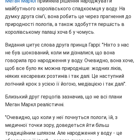
Меган Маркл
прийняла рішення народжувати
майбутнього королівського спадкоємця у воду. На
думку друга сім'ї, вона робить це через прагнення до
природності пологів, а також здобуття першість в
королівському палаці хоча б у чомусь.
Видання цитує слова друга принца Гаррі: "Ніхто з нас
не був шокований, коли ми дізналися, що вона
говорила про народження у воду. Очевидно, вона хоче,
щоб все було як можна природніше: жодних ліків,
ніяких кесаревих розтинів і так далі. Це наступний
логічний крок з усією її йогою, медіацією і так далі".
Близький друг герцогів зазначив, що не всі плани
Меган Маркл реалістичні.
"Очевидно, що коли у неї почнуться пологи, їй, з
медичної точки зору, доведеться йти більш
традиційним шляхом. Але народження у воду - це