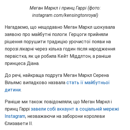
Меган Маркл і принц Гаррі (фото:
instagram.com/kensingtonroyal)
Нагадаємо, що нещодавно Меган Маркл шокувала
заявою про майбутні пологи. Герцоги прийняли
рішення порушити традицію урочистої появи на
порозі лікарні через кілька годин після народження
первістка, як це робила Кейт Міддлтон, а раніше
принцеса Діана.
До речі, найкраща подруга Меган Маркл Серена
Вільямс випадково назвала
стать її майбутньої
дитини
.
Раніше ми також повідомляли, що Меган Маркл і
принц Гаррі
завели собі аккаунт в соціальній мережі
Instagram
, незважаючи на заборони королеви
Єлизавети II.