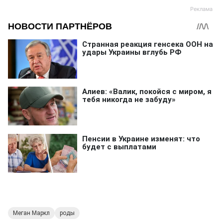
Меган Маркл
роды