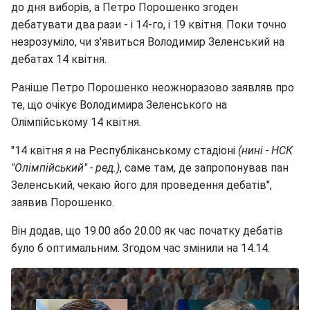
до дня виборів, а Петро Порошенко згоден
дебатувати два рази - і 14-го, і 19 квітня. Поки точно
незрозуміло, чи з'явиться Володимир Зеленський на
дебатах 14 квітня.
Раніше Петро Порошенко неожноразово заявляв про
те, що очікує Володимира Зеленського на
Олімпійському 14 квітня.
"14 квітня я на Республіканському стадіоні
(нині - НСК
"Олімпійський" - ред.)
, саме там, де запропонував пан
Зеленський, чекаю його для проведення дебатів",
заявив Порошенко.
Він додав, що 19.00 або 20.00 як час початку дебатів
було б оптимальним. Згодом час змінили на 14.14.