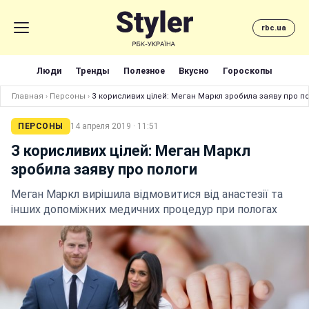
rbc.ua
Люди
Тренды
Полезное
Вкусно
Гороскопы
Главная
›
Персоны
›
З корисливих цілей: Меган Маркл зробила заяву про п
ПЕРСОНЫ
14 апреля 2019 · 11:51
З корисливих цілей: Меган Маркл
зробила заяву про пологи
Меган Маркл вирішила відмовитися від анастезії та
інших допоміжних медичних процедур при пологах