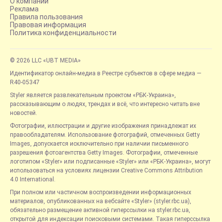
О компании
Реклама
Правила пользования
Правовая информация
Политика конфиденциальности
© 2026 LLC «UBT MEDIA»
Идентификатор онлайн-медиа в Реестре субъектов в сфере медиа —
R40-05347
Styler является развлекательным проектом «РБК-Украина»,
рассказывающим о людях, трендах и всё, что интересно читать вне
новостей.
Фотографии, иллюстрации и другие изображения принадлежат их
правообладателям. Использование фотографий, отмеченных Getty
Images, допускается исключительно при наличии письменного
разрешения фотоагентства Getty Images. Фотографии, отмеченные
логотипом «Styler» или подписанные «Styler» или «РБК-Украина», могут
использоваться на условиях лицензии Creative Commons Attribution
4.0 International.
При полном или частичном воспроизведении информационных
материалов, опубликованных на вебсайте «Styler» (styler.rbc.ua),
обязательно размещение активной гиперссылки на styler.rbc.ua,
открытой для индексации поисковыми системами. Такая гиперссылка