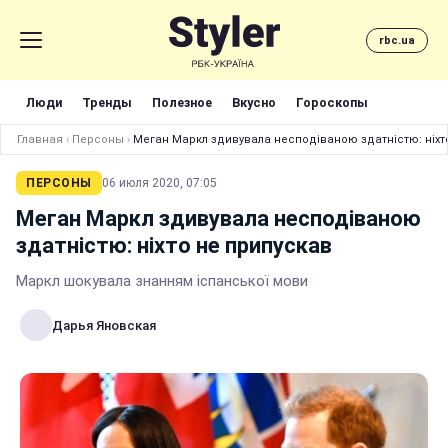
rbc.ua
Люди
Тренды
Полезное
Вкусно
Гороскопы
Главная
›
Персоны
›
Меган Маркл здивувала несподіваною здатністю: ніхт
ПЕРСОНЫ
06 июля 2020, 07:05
Меган Маркл здивувала несподіваною
здатністю: ніхто не припускав
Маркл шокувала знанням іспанської мови
Дарья Яновская