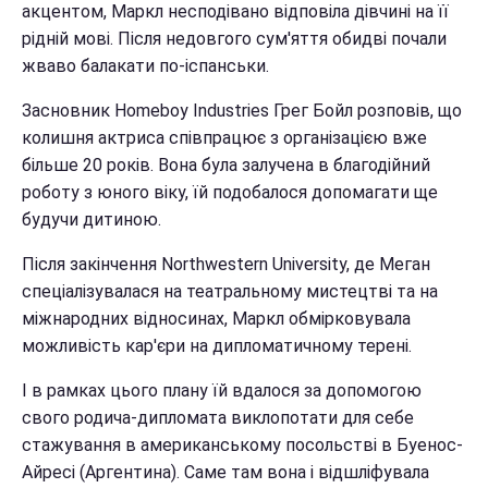
акцентом, Маркл несподівано відповіла дівчині на її
рідній мові. Після недовгого сум'яття обидві почали
жваво балакати по-іспанськи.
Засновник Homeboy Industries Грег Бойл розповів, що
колишня актриса співпрацює з організацією вже
більше 20 років. Вона була залучена в благодійний
роботу з юного віку, їй подобалося допомагати ще
будучи дитиною.
Після закінчення Northwestern University, де Меган
спеціалізувалася на театральному мистецтві та на
міжнародних відносинах, Маркл обмірковувала
можливість кар'єри на дипломатичному терені.
І в рамках цього плану їй вдалося за допомогою
свого родича-дипломата виклопотати для себе
стажування в американському посольстві в Буенос-
Айресі (Аргентина). Саме там вона і відшліфувала