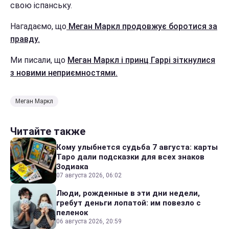
свою іспанську.
Нагадаємо, що
Меган Маркл продовжує боротися за
правду.
Ми писали, що
Меган Маркл і принц Гаррі зіткнулися
з новими неприємностями.
Меган Маркл
Читайте также
Кому улыбнется судьба 7 августа: карты
Таро дали подсказки для всех знаков
Зодиака
07 августа 2026, 06:02
Люди, рожденные в эти дни недели,
гребут деньги лопатой: им повезло с
пеленок
06 августа 2026, 20:59