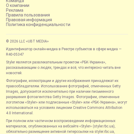
Команда
О компании
Реклама
Правила пользования
Правовая информация
Политика конфиденциальности
© 2026 LLC «UBT MEDIA»
Идентификатор онлайн-медиа в Реестре субъектов в сфере медиа —
R40-05347
Styler является развлекательным проектом «РБК-Украина»,
рассказывающим о людях, трендах и всё, что интересно читать вне
новостей.
Фотографии, иллюстрации и другие изображения принадлежат их
правообладателям. Использование фотографий, отмеченных Getty
Images, допускается исключительно при наличии письменного
разрешения фотоагентства Getty Images. Фотографии, отмеченные
логотипом «Styler» или подписанные «Styler» или «РБК-Украина», могут
использоваться на условиях лицензии Creative Commons Attribution
4.0 International.
При полном или частичном воспроизведении информационных
материалов, опубликованных на вебсайте «Styler» (styler.rbc.ua),
обязательно размещение активной гиперссылки на styler.rbc.ua,