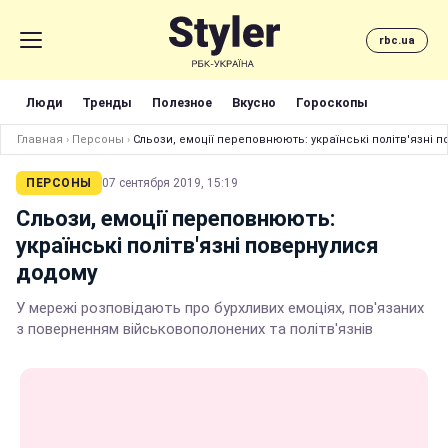
rbc.ua
Люди
Тренды
Полезное
Вкусно
Гороскопы
Главная
›
Персоны
›
Сльози, емоції переповнюють: українські політв'язні 
ПЕРСОНЫ
07 сентября 2019, 15:19
Сльози, емоції переповнюють:
українські політв'язні повернулися
додому
У мережі розповідають про бурхливих емоціях, пов'язаних
з поверненням військовополонених та політв'язнів