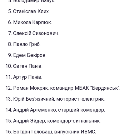
Володимир Балух.
Станіслав Клих.
Микола Карпюк.
Олексій Сизонович.
Павло Гриб.
Едем Бекіров.
Євген Панів.
Артур Панів.
Роман Мокряк, командир МБАК "Бердянськ".
Юрій Без'язичний, моторист-електрик.
Андрій Артеменко, старший комендор.
Андрій Эйдер, комендор-сигнальник.
Богдан Головаш, випускник ИВМС.