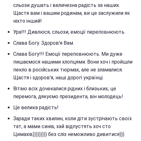
сльози душать і величезна радість за наших.
Щастя вам і вашим родинам, ви це заслужили як
ніхто інший!
Ура!!! Дивлюся, сльози, емоції переповнюють.
Слава Богу. Здоров'я Вам.
Слава Богу!!! Емоції переповнюють. Ми дуже
пишаємося нашими хлопцями. Вони хоч і пройшли
пекло в російських тюрмах, але не зламалися.
Щастя і здоров'я, наші дорогі українці.
Вітаю всіх дочекалися рідних і близьких, це
перемога, дякуємо президента, він молодець!
Це велика радість!
Заради таких хвилин, коли діти зустрічають своїх
тат, а мами синів, хай відпустять хоч сто
Цимахів))))))))) без сліз неможливо дивитися)))