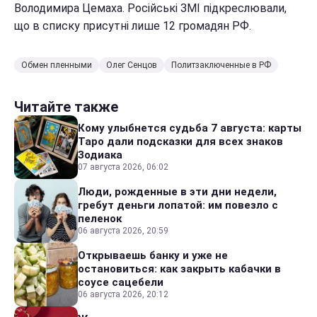
Володимира Цемаха. Російські ЗМІ підкреслювали,
що в списку присутні лише 12 громадян РФ.
Обмен пленными
Олег Сенцов
Политзаключенные в РФ
Читайте также
Кому улыбнется судьба 7 августа: карты
Таро дали подсказки для всех знаков
Зодиака
07 августа 2026, 06:02
Люди, рожденные в эти дни недели,
гребут деньги лопатой: им повезло с
пеленок
06 августа 2026, 20:59
Открываешь банку и уже не
остановиться: как закрыть кабачки в
соусе сацебели
06 августа 2026, 20:12