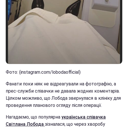
Фото: (instagram.com/lobodaofficial)
Фанати поки ніяк не відреагували на фотографію, а
прес-служби співачки не давала жодних коментарів.
Цілком можливо, що Лобода звернулася в клініку для
проведення планового огляду після операції.
Нагадаємо, що популярна
українська співачка
Світлана Лобода
зізналася, що через хворобу