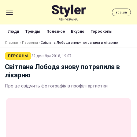
rbc.ua
Люди
Тренды
Полезное
Вкусно
Гороскопы
Главная
›
Персоны
›
Світлана Лобода знову потрапила в лікарню
ПЕРСОНЫ
22 декабря 2018, 19:07
Світлана Лобода знову потрапила в
лікарню
Про це свідчить фотографія в профілі артистки