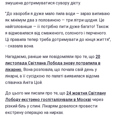
змушена дотримуватися сувору дієту.
"До хвороби я дуже мало пила води — зараз випиваю
як мінімум два з половиною — три літри щодня. Це
найголовніше — її потрібно пити дуже багато! Також
я відмовилася від смаженого, солоного і перченого.
Ці правила тепер треба дотримувати до кінця життя",
- сказала вона.
Нагадаємо, раніше ми повідомляли про те, що
20
листопада Світлана Лобода знову потрапила в
лікарню.
Вона розповіла, що почала свій день у
лікарні, а її сусідкою по палаті виявилася відома
співачка Аніта Цой.
До цього ми писали про те, що
24 жовтня Світлану
Лободу екстрено госпіталізували в Москві
через
різкий біль у спині. Лікарям довелося провести
екстрену операцію на нирках.