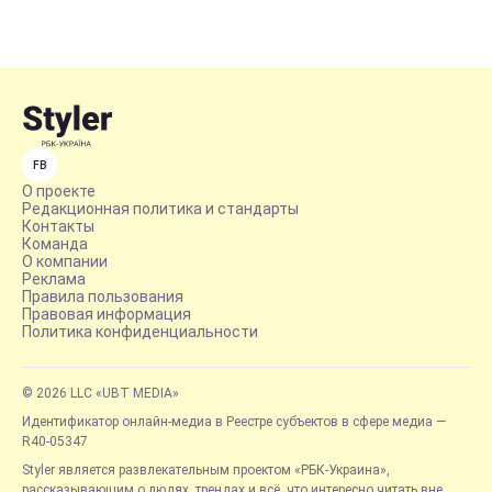
FB
О проекте
Редакционная политика и стандарты
Контакты
Команда
О компании
Реклама
Правила пользования
Правовая информация
Политика конфиденциальности
© 2026 LLC «UBT MEDIA»
Идентификатор онлайн-медиа в Реестре субъектов в сфере медиа —
R40-05347
Styler является развлекательным проектом «РБК-Украина»,
рассказывающим о людях, трендах и всё, что интересно читать вне