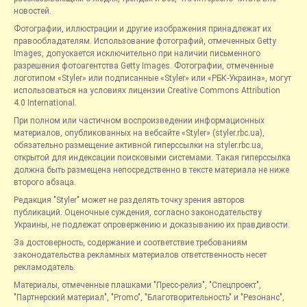
новостей.
Фотографии, иллюстрации и другие изображения принадлежат их
правообладателям. Использование фотографий, отмеченных Getty
Images, допускается исключительно при наличии письменного
разрешения фотоагентства Getty Images. Фотографии, отмеченные
логотипом «Styler» или подписанные «Styler» или «РБК-Украина», могут
использоваться на условиях лицензии Creative Commons Attribution
4.0 International.
При полном или частичном воспроизведении информационных
материалов, опубликованных на вебсайте «Styler» (styler.rbc.ua),
обязательно размещение активной гиперссылки на styler.rbc.ua,
открытой для индексации поисковыми системами. Такая гиперссылка
должна быть размещена непосредственно в тексте материала не ниже
второго абзаца.
Редакция "Styler" может не разделять точку зрения авторов
публикаций. Оценочные суждения, согласно законодательству
Украины, не подлежат опровержению и доказыванию их правдивости.
За достоверность, содержание и соответствие требованиям
законодательства рекламных материалов ответственность несет
рекламодатель.
Материалы, отмеченные плашками "Пресс-релиз", "Спецпроект",
"Партнерский материал", "Promo", "Благотворительность" и "Резонанс",