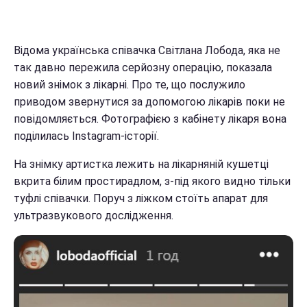
Відома українська співачка Світлана Лобода, яка не
так давно пережила серйозну операцію, показала
новий знімок з лікарні. Про те, що послужило
приводом звернутися за допомогою лікарів поки не
повідомляється. Фотографією з кабінету лікаря вона
поділилась Instagram-історії.
На знімку артистка лежить на лікарняній кушетці
вкрита білим простирадлом, з-під якого видно тільки
туфлі співачки. Поруч з ліжком стоїть апарат для
ультразвукового дослідження.