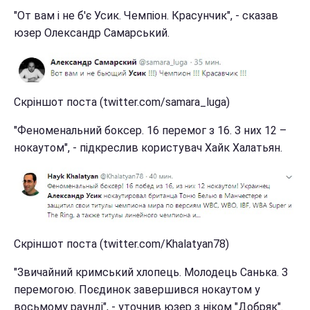
"От вам і не б'є Усик. Чемпіон. Красунчик", - сказав
юзер Олександр Самарський.
Скріншот поста (twitter.com/samara_luga)
"Феноменальний боксер. 16 перемог з 16. З них 12 –
нокаутом", - підкреслив користувач Хайк Халатьян.
Скріншот поста (twitter.com/Khalatyan78)
"Звичайний кримський хлопець. Молодець Санька. З
перемогою. Поєдинок завершився нокаутом у
восьмому раунді", - уточнив юзер з ніком "Добряк".