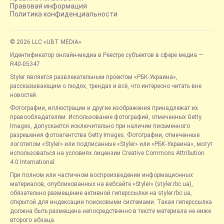
Правовая информация
Политика конфиденциальности
© 2026 LLC «UBT MEDIA»
Идентификатор онлайн-медиа в Реестре субъектов в сфере медиа —
R40-05347
Styler является развлекательным проектом «РБК-Украина»,
рассказывающим о людях, трендах и всё, что интересно читать вне
новостей.
Фотографии, иллюстрации и другие изображения принадлежат их
правообладателям. Использование фотографий, отмеченных Getty
Images, допускается исключительно при наличии письменного
разрешения фотоагентства Getty Images. Фотографии, отмеченные
логотипом «Styler» или подписанные «Styler» или «РБК-Украина», могут
использоваться на условиях лицензии Creative Commons Attribution
4.0 International.
При полном или частичном воспроизведении информационных
материалов, опубликованных на вебсайте «Styler» (styler.rbc.ua),
обязательно размещение активной гиперссылки на styler.rbc.ua,
открытой для индексации поисковыми системами. Такая гиперссылка
должна быть размещена непосредственно в тексте материала не ниже
второго абзаца.