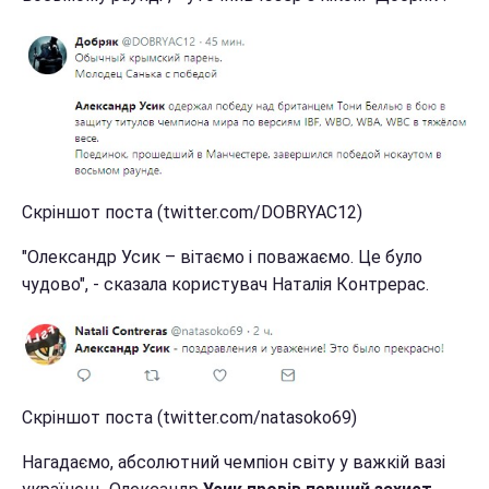
Скріншот поста (twitter.com/DOBRYAC12)
"Олександр Усик – вітаємо і поважаємо. Це було
чудово", - сказала користувач Наталія Контрерас.
Скріншот поста (twitter.com/natasoko69)
Нагадаємо, абсолютний чемпіон світу у важкій вазі