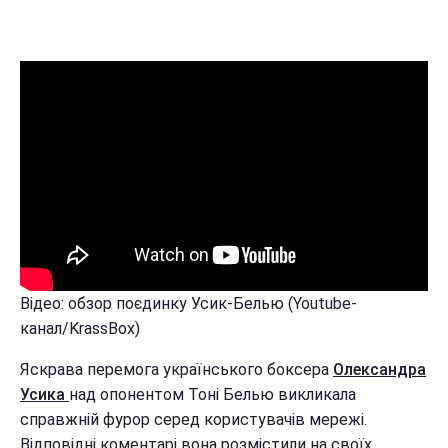
Відео: обзор поєдинку Усик-Белью (Youtube-
канал/KrassBox)
Яскрава перемога українського боксера
Олександра
Усика
над опонентом Тоні Белью викликала
справжній фурор серед користувачів мережі.
Відповідні коментарі вона розмістили на своїх