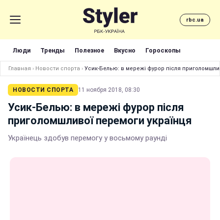
rbc.ua
Люди
Тренды
Полезное
Вкусно
Гороскопы
Главная
›
Новости спорта
›
Усик-Белью: в мережі фурор після приголомшли
НОВОСТИ СПОРТА
11 ноября 2018, 08:30
Усик-Белью: в мережі фурор після
приголомшливої перемоги українця
Українець здобув перемогу у восьмому раунді