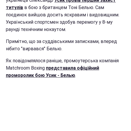
українець Олександр
Усик провів перший захист
титулів
в бою з британцем Тоні Белью. Сам
поєдинок вийшов досить яскравим і видовищним.
Український спортсмен здобув перемогу у 8-му
раунді технічним нокаутом.
Примітно, що за суддівськими записками, вперед
нібито "вирвався" Белью.
Як повідомлялося раніше, промоутерська компанія
Matchroom Boxing
представила офіційний
проморолик бою Усик - Белью
.