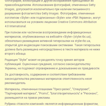
Фотографии, иллюстрации и другие изображения принадлежат их
правообладателям. Использование фотографий, отмеченных Getty
Images, допускается исключительно при наличии письменного
разрешения фотоагентства Getty Images. Фотографии, отмеченные
логотипом «Styler» или подписанные «Styler» или «РБК-Украина», могут
использоваться на условиях лицензии Creative Commons Attribution
4.0 International.
При полном или частичном воспроизведении информационных
материалов, опубликованных на вебсайте «Styler» (styler.rbc.ua),
обязательно размещение активной гиперссылки на styler.rbc.ua,
открытой для индексации поисковыми системами. Такая гиперссылка
должна быть размещена непосредственно в тексте материала не ниже
второго абзаца.
Редакция "Styler" может не разделять точку зрения авторов
публикаций. Оценочные суждения, согласно законодательству
Украины, не подлежат опровержению и доказыванию их правдивости.
За достоверность, содержание и соответствие требованиям
законодательства рекламных материалов ответственность несет
рекламодатель.
Материалы, отмеченные плашками "Пресс-релиз", "Спецпроект",
"Партнерский материал", "Promo", "Благотворительность" и "Резонанс",
размещаются на правах рекламы.
Рубрика «Новости компаний» является информационным форматом,