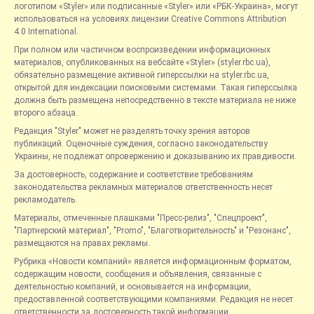
логотипом «Styler» или подписанные «Styler» или «РБК-Украина», могут
использоваться на условиях лицензии Creative Commons Attribution
4.0 International.
При полном или частичном воспроизведении информационных
материалов, опубликованных на вебсайте «Styler» (styler.rbc.ua),
обязательно размещение активной гиперссылки на styler.rbc.ua,
открытой для индексации поисковыми системами. Такая гиперссылка
должна быть размещена непосредственно в тексте материала не ниже
второго абзаца.
Редакция "Styler" может не разделять точку зрения авторов
публикаций. Оценочные суждения, согласно законодательству
Украины, не подлежат опровержению и доказыванию их правдивости.
За достоверность, содержание и соответствие требованиям
законодательства рекламных материалов ответственность несет
рекламодатель.
Материалы, отмеченные плашками "Пресс-релиз", "Спецпроект",
"Партнерский материал", "Promo", "Благотворительность" и "Резонанс",
размещаются на правах рекламы.
Рубрика «Новости компаний» является информационным форматом,
содержащим новости, сообщения и объявления, связанные с
деятельностью компаний, и основывается на информации,
предоставленной соответствующими компаниями. Редакция не несет
ответственности за достоверность такой информации.