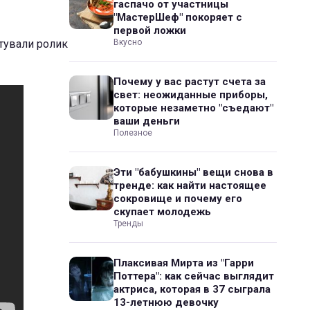
гаспачо от участницы
"МастерШеф" покоряет с
первой ложки
нтували ролик
Вкусно
Почему у вас растут счета за
свет: неожиданные приборы,
которые незаметно "съедают"
ваши деньги
Полезное
Эти "бабушкины" вещи снова в
тренде: как найти настоящее
сокровище и почему его
скупает молодежь
Тренды
Плаксивая Мирта из "Гарри
Поттера": как сейчас выглядит
актриса, которая в 37 сыграла
13-летнюю девочку