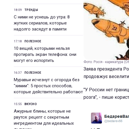
18:09
ТРЕНДЫ
С ними не уснешь до утра: 8
жутких сериалов, которые
надолго засядут в памяти
17:18
ПОЛЕЗНОЕ
10 вещей, которыми нельзя
протирать экран телефона: они
могут его испортить
Фото: Росія - карикатура (
Заява президента Рос
16:37
ПОЛЕЗНОЕ
продовжує веселити
Муравьи исчезнут с огорода без
"химии": 5 простых способов,
"У России нет границ
которые действительно работают
розга", - пише корис
15:55
ВКУСНО
Ажурные блины, которые не
рвутся: рецепт с секретным
ингредиентом для идеальных