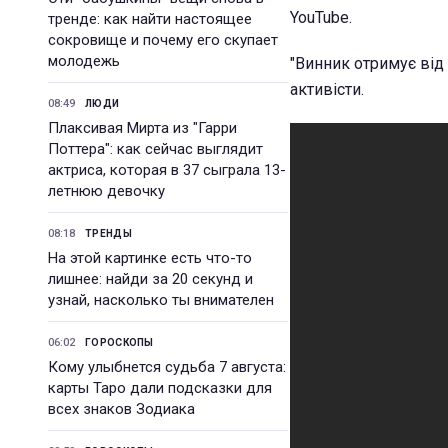
YouTube.
тренде: как найти настоящее
сокровище и почему его скупает
молодежь
"Винник отримує від
активісти.
08:49
ЛЮДИ
Плаксивая Мирта из "Гарри
Поттера": как сейчас выглядит
актриса, которая в 37 сыграла 13-
летнюю девочку
08:18
ТРЕНДЫ
На этой картинке есть что-то
лишнее: найди за 20 секунд и
узнай, насколько ты внимателен
06:02
ГОРОСКОПЫ
Кому улыбнется судьба 7 августа:
карты Таро дали подсказки для
всех знаков Зодиака