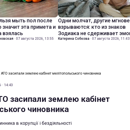
льзя мыть пол после
Одни молчат, другие мгнов
о значит эта примета и
взрываются: кто из знаков
а взялась
Зодиака не сдерживает эмо
новская
·
07 августа 2026, 13:55
Катерина Собкова
·
07 августа 2026, 11:43
 АТО засипали землею кабінет мелітопольського чиновника
 · 14:43
ТО засипали землею кабінет
ського чиновника
нника в корупції і бездіяльності