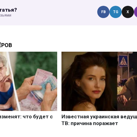
татья?
FB
TG
X
узьями