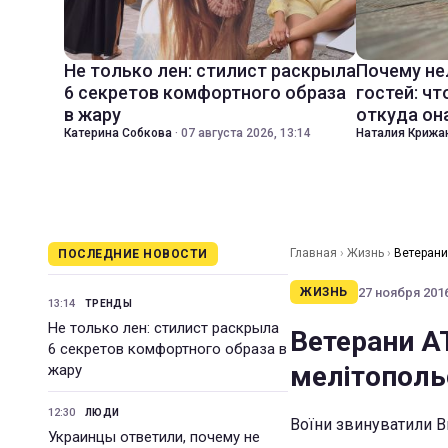
Не только лен: стилист раскрыла
Почему не
6 секретов комфортного образа
гостей: чт
в жару
откуда он
Катерина Собкова
·
07 августа 2026, 13:14
Наталия Крижа
Главная
›
Жизнь
›
Ветерани
ПОСЛЕДНИЕ НОВОСТИ
27 ноября 2016
ЖИЗНЬ
13:14
ТРЕНДЫ
Не только лен: стилист раскрыла
Ветерани А
6 секретов комфортного образа в
мелітополь
жару
12:30
ЛЮДИ
Воїни звинуватили Ви
Украинцы ответили, почему не