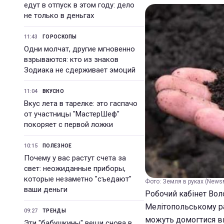
едут в отпуск в этом году: дело
не только в деньгах
11:43
ГОРОСКОПЫ
Одни молчат, другие мгновенно
взрываются: кто из знаков
Зодиака не сдерживает эмоций
11:04
ВКУСНО
Вкус лета в тарелке: это гаспачо
от участницы "МастерШеф"
покоряет с первой ложки
10:15
ПОЛЕЗНОЕ
Почему у вас растут счета за
свет: неожиданные приборы,
которые незаметно "съедают"
Фото: Земля в руках (News
ваши деньги
Робочий кабінет Вол
Мелітопольському ра
09:27
ТРЕНДЫ
можуть домогтися ви
Эти "бабушкины" вещи снова в