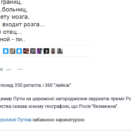
онад 350 ретвітів і 360 "лайків".
имир Путін на церемонії нагородження лауреатів премії Р
иства сказав юному географові, що Росія "безмежна".
роллілі Путіна
забавною карикатурою.