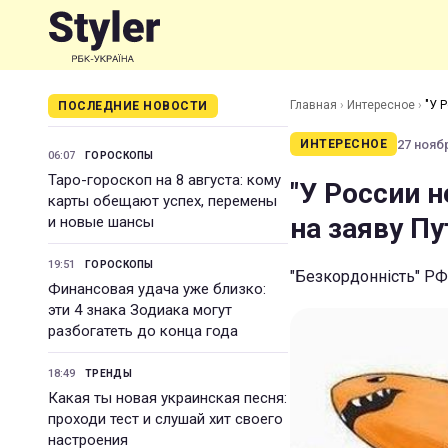
Главная
›
Интересное
›
"У 
ПОСЛЕДНИЕ НОВОСТИ
27 ноябр
ИНТЕРЕСНОЕ
06:07
ГОРОСКОПЫ
Таро-гороскоп на 8 августа: кому
"У России н
карты обещают успех, перемены
на заяву Пу
и новые шансы
19:51
ГОРОСКОПЫ
"Безкордонність" РФ
Финансовая удача уже близко:
эти 4 знака Зодиака могут
разбогатеть до конца года
18:49
ТРЕНДЫ
Какая ты новая украинская песня:
проходи тест и слушай хит своего
настроения