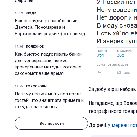
дырочек
15:19
ЛЮДИ
Как выглядят возлюбленные
Дантеса, Пономарева и
Боржемской: редкие фото звезд
14:36
ПОЛЕЗНОЕ
Как быстро подготовить банки
для консервации: легкие
проверенные методы, которые
сэкономят ваше время
13:55
ГОРОСКОПЫ
За добу вірш набрав п
Почему нельзя мыть пол после
гостей: что значит эта примета и
Нагадаємо, що Волод
откуда она взялась
географічного товар
Все новости
До речі,
у мережі пот