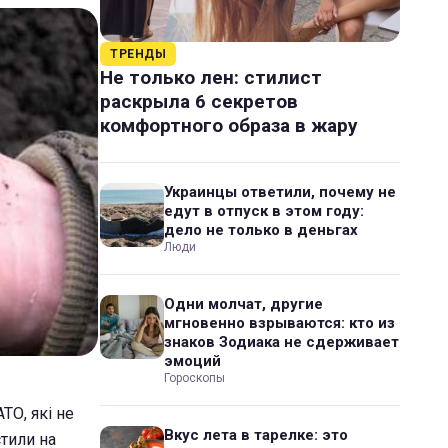
ТРЕНДЫ
Не только лен: стилист
раскрыла 6 секретов
комфортного образа в жару
Украинцы ответили, почему не
едут в отпуск в этом году:
дело не только в деньгах
Люди
Одни молчат, другие
мгновенно взрываются: кто из
знаков Зодиака не сдерживает
эмоций
Гороскопы
ТО, які не
Вкус лета в тарелке: это
тили на