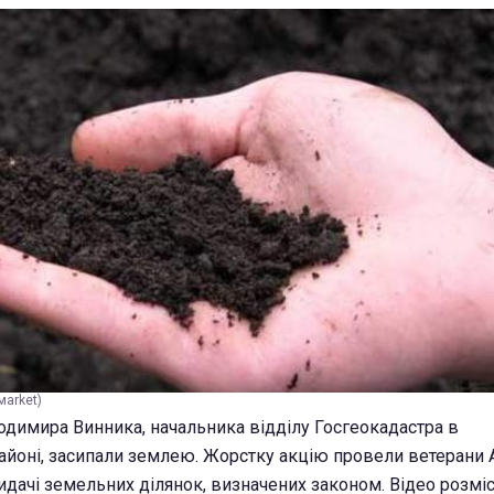
мarket)
одимира Винника, начальника відділу Госгеокадастра в
йоні, засипали землею. Жорстку акцію провели ветерани А
дачі земельних ділянок, визначених законом. Відео розміс