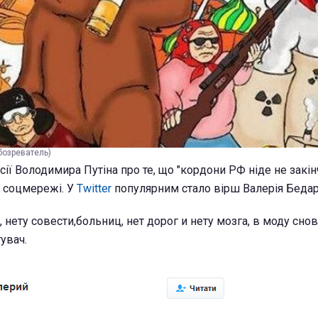
Обозреватель)
ії Володимира Путіна про те, що "кордони РФ ніде не закін
 соцмережі. У
Twitter
популярним стало вірш Валерія Бедар
, нету совести,больниц, нет дорог и нету мозга, в моду сно
тувач.