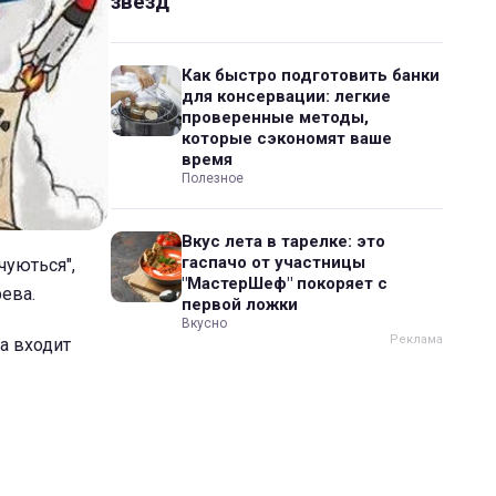
звезд
Как быстро подготовить банки
для консервации: легкие
проверенные методы,
которые сэкономят ваше
время
Полезное
Вкус лета в тарелке: это
гаспачо от участницы
чуються",
"МастерШеф" покоряет с
ева.
первой ложки
Вкусно
ва входит