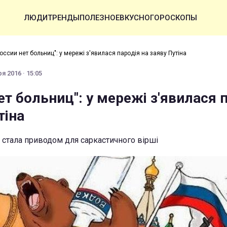
ЛЮДИ
ТРЕНДЫ
ПОЛЕЗНОЕ
ВКУСНО
ГОРОСКОПЫ
России нет больниц": у мережі з'явилася пародія на заяву Путіна
я 2016 · 15:05
ет больниц": у мережі з'явилася 
тіна
 стала приводом для саркастичного вірші