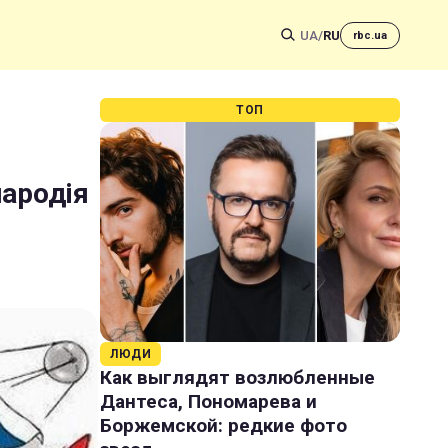
UA
/
RU
rbc.ua
ТОП
пародія
ЛЮДИ
Как выглядят возлюбленные
Дантеса, Пономарева и
Боржемской: редкие фото