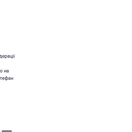
дерації
о на
Штефан