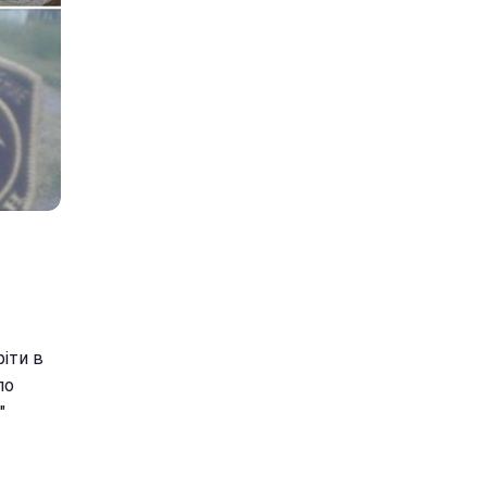
ріти в
по
"