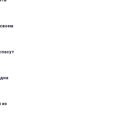
ить
 своем
спасут
одна
 из