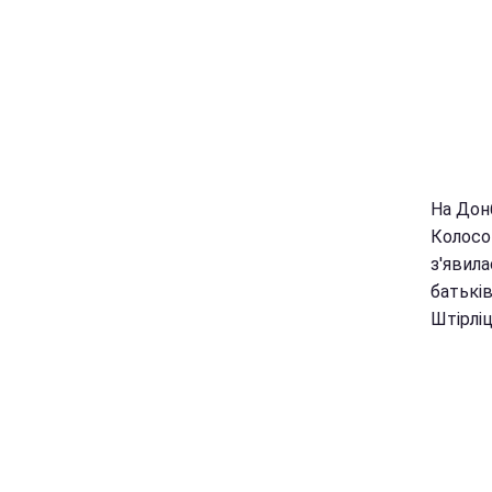
На Донб
Колосов
з'явила
батькі
Штірліц