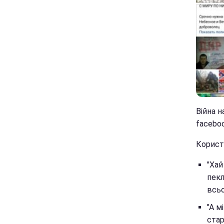
Війна н
faceboo
Користу
"Хай
пекл
всьо
"А м
старо