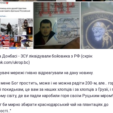
а Донбасі - ЗСУ ліквідували бойовика з РФ (скрін:
k.com/ukrop.bc)
вачі мережі гнівно відреагували на дану новину.
 мене Бог простить, може і не можна радіти 200-м, але... го
і покидькам, це вам за наших хлопців і за хлопців з Грузії, і 
му світу, де ви падли наробили горя своїм Руцьким міром!
іг би мирно збирати краснодарський чай на плантаціях до
сті..."