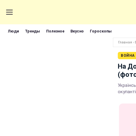
Люди
Тренды
Полезное
Вкусно
Гороскопы
Главная
›
ВОЙНА
На До
(фото
Українс
окупант