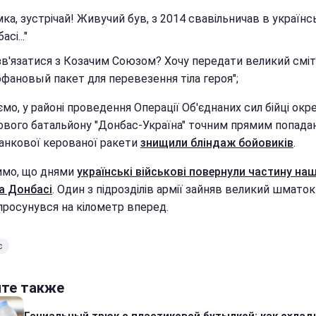
ка, зустрічай! Живучий був, з 2014 свавільничав в україн
сі..."
зв'язатися з Козачим Союзом? Хочу передати великий смі
фановый пакет для перевезення тіла героя";
мо, у районі проведення Операції Об'єднаних сил бійці окр
вого батальйону "Донбас-Україна" точним прямим попада
анкової керованої ракети
знищили бліндаж бойовиків
.
имо, що днями
українські військові повернули частину наш
на Донбасі
. Один з підрозділів армії зайняв великий шматок 
 просунувся на кілометр вперед.
с
йте также