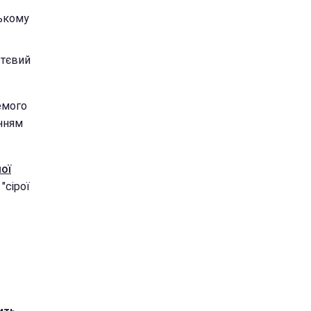
ському
ттєвий
емого
нням
ої
"сірої