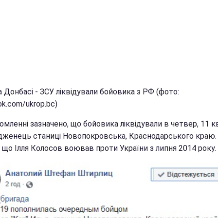
а Донбасі - ЗСУ ліквідували бойовика з РФ (фото:
k.com/ukrop.bc)
омленні зазначено, що бойовика ліквідували в четвер, 11 кв
одженець станиці Новопокровська, Краснодарського краю.
 що Ілля Колосов воював проти України з липня 2014 року.