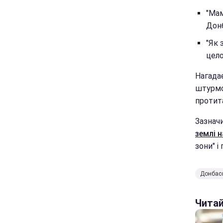
"Мам
Донба
"Як 
цело
Нагадає
штурмо
протит
Зазнач
землі 
зони" і
Донбас
Чита