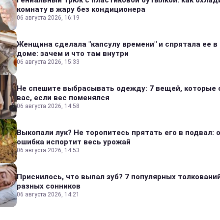
Гениальный трюк с пластиковой бутылкой: как охлад
комнату в жару без кондиционера
06 августа 2026, 16:19
Женщина сделала "капсулу времени" и спрятала ее в
доме: зачем и что там внутри
06 августа 2026, 15:33
Не спешите выбрасывать одежду: 7 вещей, которые 
вас, если вес поменялся
06 августа 2026, 14:58
Выкопали лук? Не торопитесь прятать его в подвал: 
ошибка испортит весь урожай
06 августа 2026, 14:53
Приснилось, что выпал зуб? 7 популярных толкований
разных сонников
06 августа 2026, 14:21