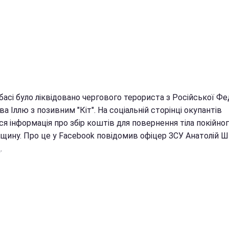
асі було ліквідовано чергового терориста з Російської Фе
а Іллю з позивним "Кіт". На соціальній сторінці окупантів
ся інформація про збір коштів для повернення тіла покійног
вщину. Про це у Facebook повідомив офіцер ЗСУ Анатолій 
.