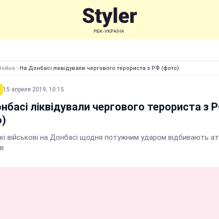
Война
›
На Донбасі ліквідували чергового терориста з РФ (фото)
15 апреля 2019, 10:15
нбасі ліквідували чергового терориста з 
)
ькі військові на Донбасі щодня потужним ударом відбивають а
ів