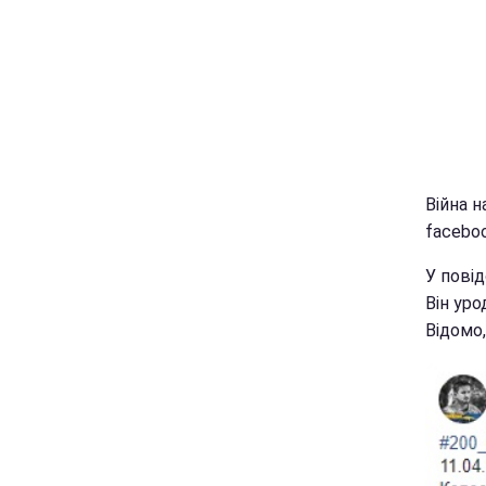
Війна н
faceboo
У повід
Він ур
Відомо,