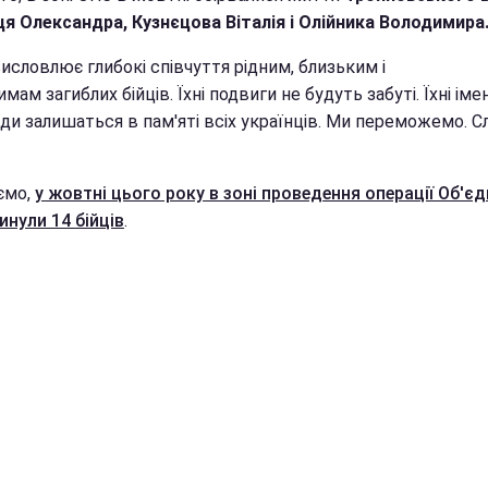
ця Олександра, Кузнєцова Віталія і Олійника Володимира
исловлює глибокі співчуття рідним, близьким і
мам загиблих бійців. Їхні подвиги не будуть забуті. Їхні іме
ди залишаться в пам'яті всіх українців. Ми переможемо. С
!
ємо,
у жовтні цього року в зоні проведення операції Об'є
инули 14 бійців
.