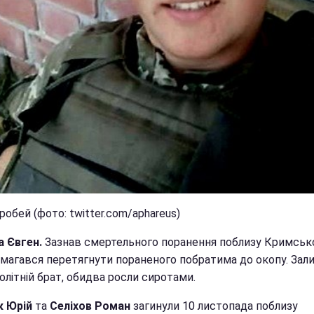
робей (фото: twitter.com/aphareus)
 Євген.
Зазнав смертельного поранення поблизу Кримсько
амагався перетягнути пораненого побратима до окопу. За
літній брат, обидва росли сиротами.
к Юрій
та
Селіхов Роман
загинули 10 листопада поблизу