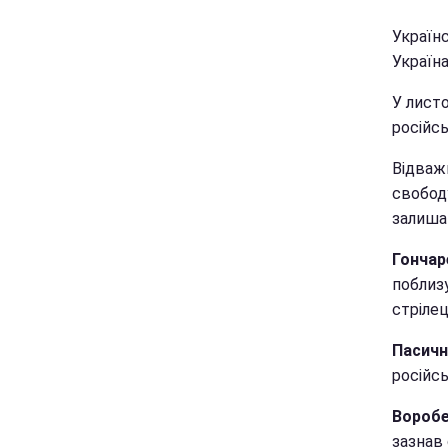
Українс
Україна
У листо
російсь
Відважн
свободу
залишат
Гончар
поблиз
стрілец
Пасич
російсь
Воробе
зазнав