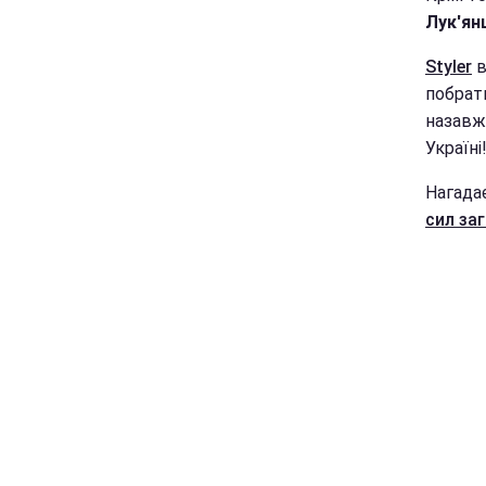
Лук'ян
Styler
в
побрати
назавж
Україні
Нагада
сил
заг