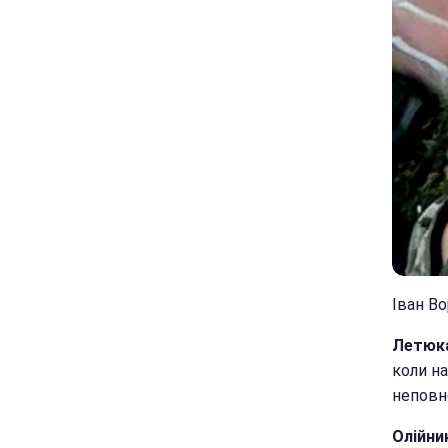
Іван Во
Летюка
коли н
неповно
Олійни