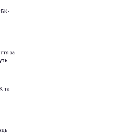
РБК-
иття за
дуть
К та
єць