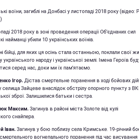
ькі воїни, загиблі на Донбасі у листопаді 2018 року (відео: 
)
паді 2018 року в зоні проведення операції Об'єднаних сил
кі найманці убили 10 українських воїнів.
і бійці, для яких ця осінь стала останньою, поклали свої ж
 українського народу і української землі. Імена Героїв бу
ися серед нас, доки ми їх пам'ятаємо.
енко Ігор.
Дістав смертельне поранення в ході бойових дій
у селища Зайцеве внаслідок обстрілу опорного пункту з ВК
ької зброї. Залишилися батьки і сестра.
нюк Максим.
Загинув в районі міста Золоте від кулі
кого снайпера.
й Іван.
Загинув у бою поблизу села Кримське. 19-річний бо
 смертельного вогнепального поранення під час висування