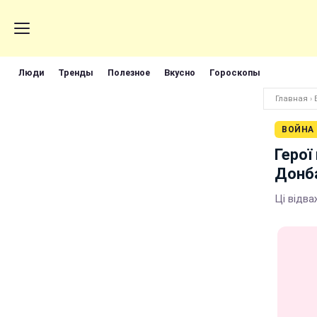
Люди
Тренды
Полезное
Вкусно
Гороскопы
Главная
›
ВОЙНА
Герої
Донба
Ці відва