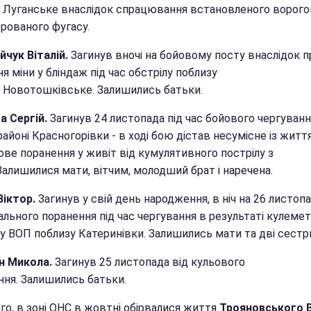
 Луганське внаслідок спрацювання встановленого ворог
ерованого фугасу.
йчук Віталій.
Загинув вночі на бойовому посту внаслідок 
я міни у бліндаж під час обстрілу поблизу
 Новотошківське. Залишились батьки.
а Сергій.
Загинув 24 листопада під час бойового чергуванн
айоні Красногорівки - в ході бою дістав несумісне із житт
ове поранення у живіт від кумулятивного пострілу з
Залишилися мати, вітчим, молодший брат і наречена.
Віктор.
Загинув у свій день народження, в ніч на 26 листопа
ального поранення під час чергування в результаті кулеме
лу ВОП поблизу Катеринівки. Залишились мати та дві сестр
н Микола.
Загинув 25 листопада від кульового
ння. Залишились батьки.
го, в зоні ОНС в жовтні обірвалися життя
Трояновського В