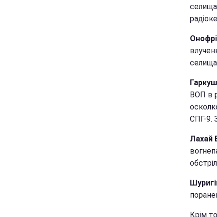
селища
радіок
Онофрі
влученн
селища
Гаркуш
ВОП в р
осколк
СПГ-9. 
Лахай 
вогнеп
обстрі
Шуригі
поране
Крім то