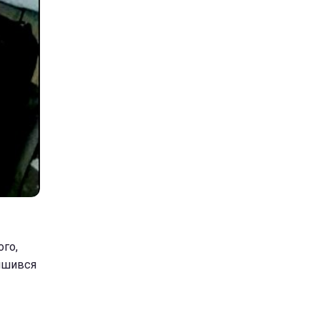
го,
лишився