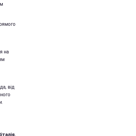
ом
прямого
я на
ям
да, від
тного
и.
італія,