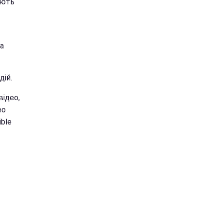
ають
на
дій.
відео,
ео
ble