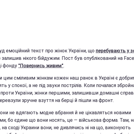
уд емоційний текст про жінок України, що
перебувають у з
не залишив нікого бійдужим. Пост був опублікований на Fac
ці фонду
"Повернись живим"
.
 цим сміливим жінкам кожен наш ранок в Україні є добрим,
ть у спокої, а не під звуки пострілів. Коли почалася збройн
я проти України, жінки першими, залишивши домашні справи
перевзули зручне взуття на берці й пішли на фронт.
вони не вдягають модне вбрання й не цікавляться новими
и, бо єдине що вони носять, це — військова форма. Там, на 
 на сході Украини вони, не дивлячись ні на що, виконують