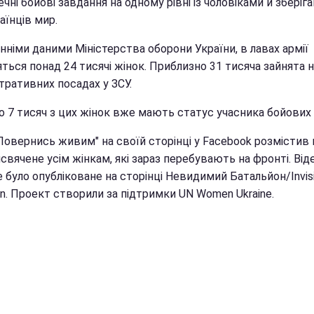
чні бойові завдання на одному рівні із чоловіками й зберіг
аїнців мир.
нніми даними Міністерства оборони України, в лавах армії
ться понад 24 тисячі жінок. Приблизно 31 тисяча зайнята 
тративних посадах у ЗСУ.
о 7 тисяч з цих жінок вже мають статус учасника бойових 
Повернись живим" на своїй сторінці у Facebook розмістив 
свячене усім жінкам, які зараз перебувають на фронті. Від
було опубліковане на сторінці Невидимий Батальйон/Invisi
on. Проект створили за підтримки UN Women Ukraine.