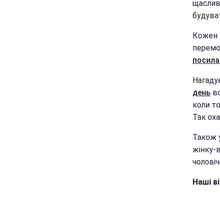
щаслив
будуват
Кожен 
перемо
посила
Нагадує
день
во
коли то
Так оха
Також 
жінку-в
чоловіч
Наші ві