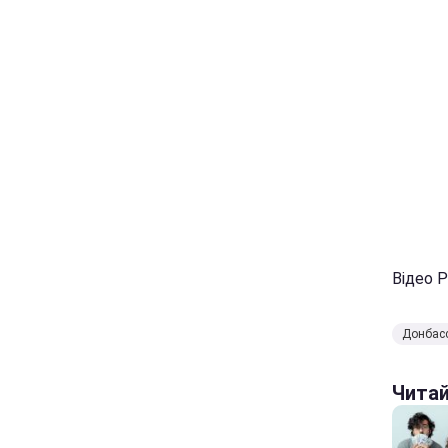
Відео 
Донбас
Чита