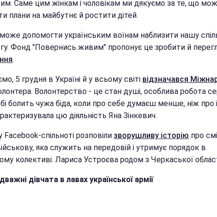
им. Саме цим жінкам і чоловікам ми дякуємо за те, що мо
и плани на майбутнє й ростити дітей.
може допомогти українським воїнам наблизити нашу спіл
гу. Фонд "Повернись живим" пропонує це зробити й перег
ння
.
мо, 5 грудня в Україні й у всьому світі
відзначався Міжна
лонтера. Волонтерство - це стан душі, особлива робота се
бі болить чужа біда, коли про себе думаєш менше, ніж про 
рактеризувала цю діяльність Яна Зінкевич.
у Facebook-спільноті розповіли
зворушливу історію
про см
ійськову, яка служить на передовій і утримує порядок в
ому колективі. Лариса Устроєва родом з Черкаської област
дважні дівчата в лавах української армії