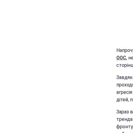
Напроч
ООС
, 
сторін
Завдяки
проходя
агресі
дітей, 
Зараз 
трендам
фронту,