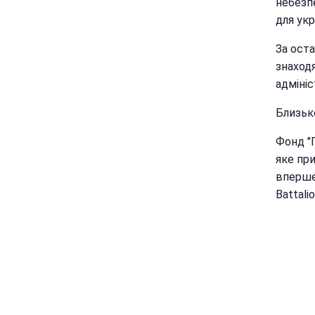
небезпе
для укр
За оста
знаходя
адмініс
Близьк
Фонд "
яке при
вперше 
Battali