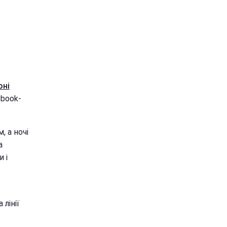
оні
ebook-
 а ночі
а
 і
лінії