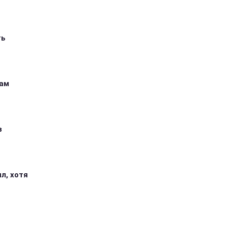
ть
кам
з
л, хотя