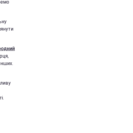
жемо
ьну
лянути
родний
рця,
інших.
іливу
і.