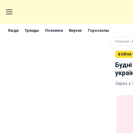
Люди
Тренды
Полезное
Вкусно
Гороскопы
Главная
›
ВОЙНА
Будні
украї
Зараз у 