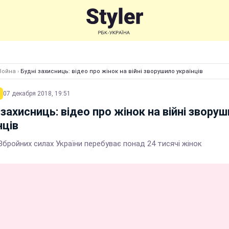
Война
›
Будні захисниць: відео про жінок на війні зворушило українців
07 декабря 2018, 19:51
 захисниць: відео про жінок на війні звору
нців
Збройних силах України перебуває понад 24 тисячі жінок