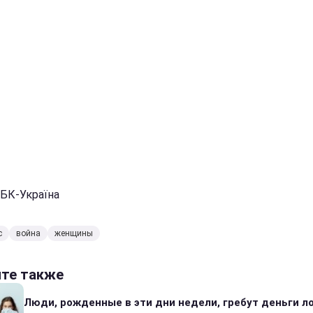
РБК-Україна
с
война
женщины
йте также
Люди, рожденные в эти дни недели, гребут деньги л