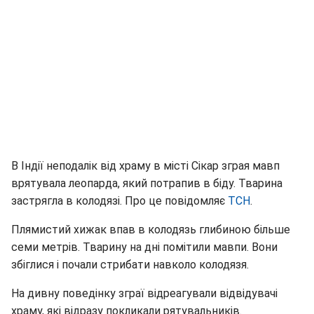
В Індії неподалік від храму в місті Сікар зграя мавп
врятувала леопарда, який потрапив в біду. Тварина
застрягла в колодязі. Про це повідомляє
ТСН
.
Плямистий хижак впав в колодязь глибиною більше
семи метрів. Тварину на дні помітили мавпи. Вони
збіглися і почали стрибати навколо колодязя.
На дивну поведінку зграї відреагували відвідувачі
храму, які відразу покликали рятувальників.