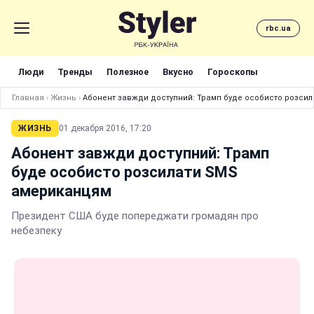
rbc.ua
Люди
Тренды
Полезное
Вкусно
Гороскопы
Главная
›
Жизнь
›
Абонент завжди доступний: Трамп буде особисто розси
ЖИЗНЬ
01 декабря 2016, 17:20
Абонент завжди доступний: Трамп
буде особисто розсилати SMS
американцям
Президент США буде попереджати громадян про
небезпеку