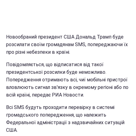
Новообраний президент США Дональд Трамп буде
розсилати своїм громадянам SMS, попереджаючи їх
про різні небезпеки в країні.
Повідомляється, що відписатися від такої
президентської розсилки буде неможливо.
Попередження отримають всі, чиї мобільні пристрої
вловлюють сигнал зв'язку в окремому регіоні або по
всій країні, передає РИА Новости.
Всі SMS будуть проходити перевірку в системі
громадського попередження, що належить
Федеральної адміністрації з надзвичайних ситуацій
США.