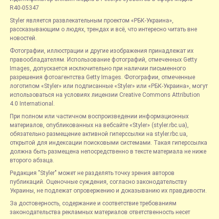
R40-05347
Styler является развлекательным проектом «РБК-Украина»,
рассказывающим о людях, трендах и всё, что интересно читать вне
новостей.
Фотографии, иллюстрации и другие изображения принадлежат их
правообладателям. Использование фотографий, отмеченных Getty
Images, допускается исключительно при наличии письменного
разрешения фотоагентства Getty Images. Фотографии, отмеченные
логотипом «Styler» или подписанные «Styler» или «РБК-Украина», могут
использоваться на условиях лицензии Creative Commons Attribution
4.0 International.
При полном или частичном воспроизведении информационных
материалов, опубликованных на вебсайте «Styler» (styler.rbc.ua),
обязательно размещение активной гиперссылки на styler.rbc.ua,
открытой для индексации поисковыми системами. Такая гиперссылка
должна быть размещена непосредственно в тексте материала не ниже
второго абзаца.
Редакция "Styler" может не разделять точку зрения авторов
публикаций. Оценочные суждения, согласно законодательству
Украины, не подлежат опровержению и доказыванию их правдивости.
За достоверность, содержание и соответствие требованиям
законодательства рекламных материалов ответственность несет