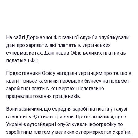
На сайті Державної Фіскальної служби опублікували
дані про зарплати,
які платять
в українських
супермаркетах. Дані надав
Офіс
великих платників
податків ГФС.
Представники Офісу нагадали українцям про те, що в
країні триває кампанія перевірок бізнесу на предмет
заробітної плати в конвертах і нелегально
працевлаштованих працівників.
Вони зазначили, що середня заробітна плата у галузі
становить 9,5 тисяч гривень. Проте зізналися, що в
Україні є аутсайдери і опублікували інфографіку по
заробітним платам у великих супермаркетах України.