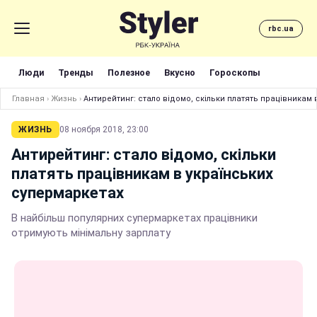
rbc.ua
Люди
Тренды
Полезное
Вкусно
Гороскопы
Главная
›
Жизнь
›
Антирейтинг: стало відомо, скільки платять працівникам 
ЖИЗНЬ
08 ноября 2018, 23:00
Антирейтинг: стало відомо, скільки
платять працівникам в українських
супермаркетах
В найбільш популярних супермаркетах працівники
отримують мінімальну зарплату