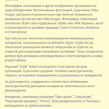
Фотографии, иллюстрации и другие изображения принадлежат их
правообладателям. Использование фотографий, отмеченных Getty
Images, допускается исключительно при наличии письменного
разрешения фотоагентства Getty Images. Фотографии, отмеченные
логотипом «Styler» или подписанные «Styler» или «РБК-Украина», могут
использоваться на условиях лицензии Creative Commons Attribution
4.0 International.
При полном или частичном воспроизведении информационных
материалов, опубликованных на вебсайте «Styler» (styler.rbc.ua),
обязательно размещение активной гиперссылки на styler.rbc.ua,
открытой для индексации поисковыми системами. Такая гиперссылка
должна быть размещена непосредственно в тексте материала не ниже
второго абзаца.
Редакция "Styler" может не разделять точку зрения авторов
публикаций. Оценочные суждения, согласно законодательству
Украины, не подлежат опровержению и доказыванию их правдивости.
За достоверность, содержание и соответствие требованиям
законодательства рекламных материалов ответственность несет
рекламодатель.
Материалы, отмеченные плашками "Пресс-релиз", "Спецпроект",
"Партнерский материал", "Promo", "Благотворительность" и "Резонанс",
размещаются на правах рекламы.