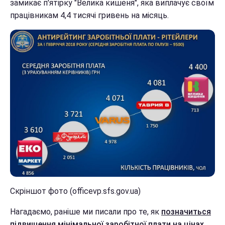
замикає п'ятірку "Велика кишеня", яка виплачує своїм
працівникам 4,4 тисячі гривень на місяць.
Скріншот фото (officevp.sfs.gov.ua)
Нагадаємо, раніше ми писали про те, як
позначиться
підвищення мінімальної заробітної плати на цінах.