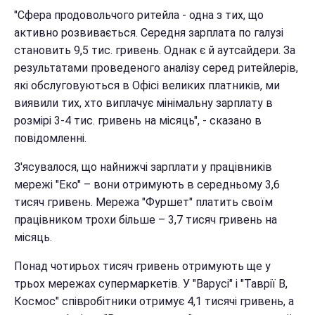
"Сфера продовольчого ритейла - одна з тих, що
активно розвивається. Середня зарплата по галузі
становить 9,5 тис. гривень. Однак є й аутсайдери. За
результатами проведеного аналізу серед ритейлерів,
які обслуговуються в Офісі великих платників, ми
виявили тих, хто виплачує мінімальну зарплату в
розмірі 3-4 тис. гривень на місяць", - сказано в
повідомленні.
З'ясувалося, що найнижчі зарплати у працівників
мережі "Еко" – вони отримують в середньому 3,6
тисяч гривень. Мережа "Фуршет" платить своїм
працівником трохи більше – 3,7 тисяч гривень на
місяць.
Понад чотирьох тисяч гривень отримують ще у
трьох мережах супермаркетів. У "Варусі" і "Таврії В,
Космос" співробітники отримує 4,1 тисячі гривень, а