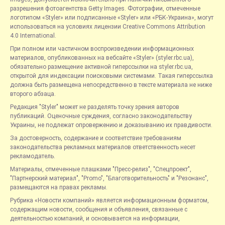
разрешения фотоагентства Getty Images. Фотографии, отмеченные
логотипом «Styler» или подписанные «Styler» или «РБК-Украина», могут
использоваться на условиях лицензии Creative Commons Attribution
4.0 International.
При полном или частичном воспроизведении информационных
материалов, опубликованных на вебсайте «Styler» (styler.rbc.ua),
обязательно размещение активной гиперссылки на styler.rbc.ua,
открытой для индексации поисковыми системами. Такая гиперссылка
должна быть размещена непосредственно в тексте материала не ниже
второго абзаца.
Редакция "Styler" может не разделять точку зрения авторов
публикаций. Оценочные суждения, согласно законодательству
Украины, не подлежат опровержению и доказыванию их правдивости.
За достоверность, содержание и соответствие требованиям
законодательства рекламных материалов ответственность несет
рекламодатель.
Материалы, отмеченные плашками "Пресс-релиз", "Спецпроект",
"Партнерский материал", "Promo", "Благотворительность" и "Резонанс",
размещаются на правах рекламы.
Рубрика «Новости компаний» является информационным форматом,
содержащим новости, сообщения и объявления, связанные с
деятельностью компаний, и основывается на информации,