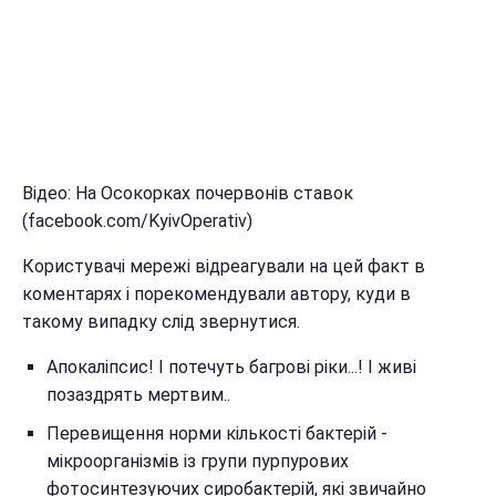
Відео: На Осокорках почервонів ставок
(facebook.com/KyivOperativ)
Користувачі мережі відреагували на цей факт в
коментарях і порекомендували автору, куди в
такому випадку слід звернутися.
Апокаліпсис! І потечуть багрові ріки...! І живі
позаздрять мертвим..
Перевищення норми кількості бактерій -
мікроорганізмів із групи пурпурових
фотосинтезуючих сиробактерій, які звичайно