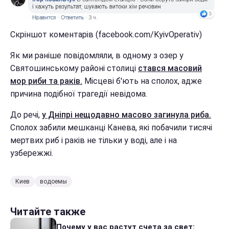
Скріншот коментарів (facebook.com/KyivOperativ)
Як ми раніше повідомляли, в одному з озер у
Святошинському районі столиці
стався масовий
мор риби та раків.
Місцеві б'ють на сполох, адже
причина подібної трагедії невідома.
До речі,
у Дніпрі нещодавно масово загинула риба.
Сполох забили мешканці Канева, які побачили тисячі
мертвих риб і раків не тільки у воді, але і на
узбережжі.
Киев
водоемы
Читайте также
Почему у вас растут счета за свет: