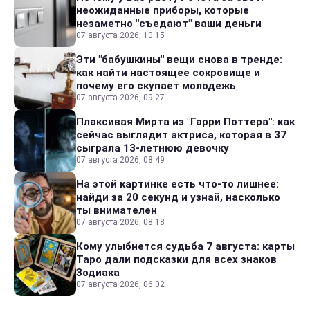
неожиданные приборы, которые
незаметно "съедают" ваши деньги
07 августа 2026, 10:15
Эти "бабушкины" вещи снова в тренде:
как найти настоящее сокровище и
почему его скупает молодежь
07 августа 2026, 09:27
Плаксивая Мирта из "Гарри Поттера": как
сейчас выглядит актриса, которая в 37
сыграла 13-летнюю девочку
07 августа 2026, 08:49
На этой картинке есть что-то лишнее:
найди за 20 секунд и узнай, насколько
ты внимателен
07 августа 2026, 08:18
Кому улыбнется судьба 7 августа: карты
Таро дали подсказки для всех знаков
Зодиака
07 августа 2026, 06:02