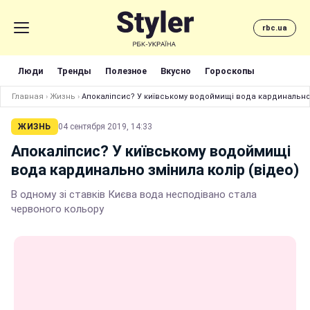
rbc.ua
Люди
Тренды
Полезное
Вкусно
Гороскопы
Главная
›
Жизнь
›
Апокаліпсис? У київському водоймищі вода кардинально 
ЖИЗНЬ
04 сентября 2019, 14:33
Апокаліпсис? У київському водоймищі
вода кардинально змінила колір (відео)
В одному зі ставків Києва вода несподівано стала
червоного кольору