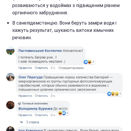
розвиваються у водоймах з підвищеним рівнем
органічного забруднення.
В санепідемстанцію. Вони беруть заміри води і
кажуть результат, шукають витоки хімычних
речовин.