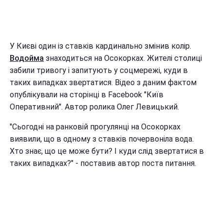
У Києві один із ставків кардинально змінив колір.
Водойма
знаходиться на Осокорках. Жителі столиці
забили тривогу і запитують у соцмережі, куди в
таких випадках звертатися. Відео з даним фактом
опублікували на сторінці в Facebook "Київ
Оперативний". Автор ролика Олег Левицький.
"Сьогодні на ранковій прогулянці на Осокорках
виявили, що в одному з ставків почервоніла вода.
Хто знає, що це може бути? І куди слід звертатися в
таких випадках?" - поставив автор поста питання.