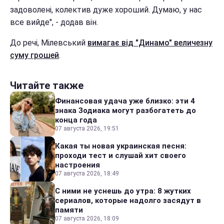
задоволені, колектив дуже хороший. Думаю, у нас
все вийде", - додав він.
До речі, Мілевський
вимагає від "Динамо" величезну
суму грошей
.
Читайте также
Финансовая удача уже близко: эти 4
знака Зодиака могут разбогатеть до
конца года
07 августа 2026, 19:51
Какая ты новая украинская песня:
проходи тест и слушай хит своего
настроения
07 августа 2026, 18:49
С ними не уснешь до утра: 8 жутких
сериалов, которые надолго засядут в
памяти
07 августа 2026, 18:09