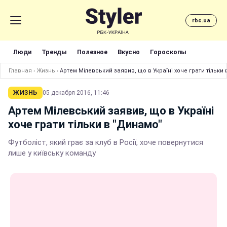
rbc.ua
Люди
Тренды
Полезное
Вкусно
Гороскопы
Главная
›
Жизнь
›
Артем Мілевський заявив, що в Україні хоче грати тільки
ЖИЗНЬ
05 декабря 2016, 11:46
Артем Мілевський заявив, що в Україні
хоче грати тільки в "Динамо"
Футболіст, який грає за клуб в Росії, хоче повернутися
лише у київську команду