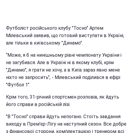
Футболіст російського клубу "Тосно" Артем
Мілевський заявив, що готовий виступати в Україні,
але тільки в київському "Динамо".
“Може, я б на нинішньому рівні чемпіонату України і
не загубився. Але в Україні ні в якому клубі, крім
"Динамо", я грати не хочу, а в Київ зараз явно мене
ніхто не запросить", - Мілевський поділився в ефірі
"Футбол 1".
Крім того, 31-річний спортсмен розповів, як йдуть
його справи в російській лізі.
"В "Тосно" справи йдуть непогано. Стоїть завдання
виходу в Прем'єр-Лігу на наступний сезон. Все добре
з фінансової сторони, комплектацією і тренером всі