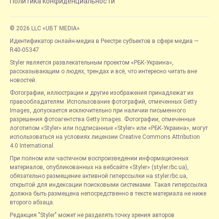
Политика конфиденциальности
© 2026 LLC «UBT MEDIA»
Идентификатор онлайн-медиа в Реестре субъектов в сфере медиа —
R40-05347
Styler является развлекательным проектом «РБК-Украина»,
рассказывающим о людях, трендах и всё, что интересно читать вне
новостей.
Фотографии, иллюстрации и другие изображения принадлежат их
правообладателям. Использование фотографий, отмеченных Getty
Images, допускается исключительно при наличии письменного
разрешения фотоагентства Getty Images. Фотографии, отмеченные
логотипом «Styler» или подписанные «Styler» или «РБК-Украина», могут
использоваться на условиях лицензии Creative Commons Attribution
4.0 International.
При полном или частичном воспроизведении информационных
материалов, опубликованных на вебсайте «Styler» (styler.rbc.ua),
обязательно размещение активной гиперссылки на styler.rbc.ua,
открытой для индексации поисковыми системами. Такая гиперссылка
должна быть размещена непосредственно в тексте материала не ниже
второго абзаца.
Редакция "Styler" может не разделять точку зрения авторов