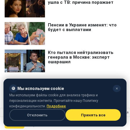
🍪
Мы используем cookie
✕
Мы используем файлы cookie для анализа трафика и
супрун
Уляна Супрун
реанимация
персонализации контента. Прочитайте нашу Политику
конфиденциальности.
Подробнее
Главная
›
Жизнь
›
Меган Маркл порушила черговий королівський протокол
Отклонить
Принять все
ЖИЗНЬ
09 апреля 2019 · 21:37