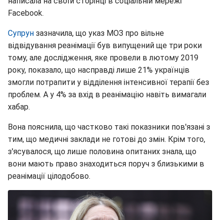
написала на своїй сторінці в соціальній мережі
Facebook.
Супрун
зазначила, що указ МОЗ про вільне
відвідування реанімації був випущений ще три роки
тому, але дослідження, яке провели в лютому 2019
року, показало, що насправді лише 21% українців
змогли потрапити у відділення інтенсивної терапії без
проблем. А у 4% за вхід в реанімацію навіть вимагали
хабар.
Вона пояснила, що частково такі показники пов'язані з
тим, що медичні заклади не готові до змін. Крім того,
з'ясувалося, що лише половина опитаних знала, що
вони мають право знаходиться поруч з близькими в
реанімації цілодобово.