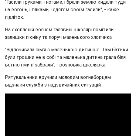
"Гасили і руками, і ногами, і брали землю кидали туди
на вогонь, і гілками, і одягом своїм гасили", - каже
підліток.
На охопленій вогнем галявині школярі помітили
залишки пікніку та поруч маленького хлопчика.
"Відпочивала сім'я з маленькою дитиною. Там батьки
були трошки не в собі та маленька дитина грала біля
вогню і ми її забрали", - розповіла школярка.
Рятувальники вручили молодим вогнеборцям
відзнаки служби з надзвичайних ситуацій.