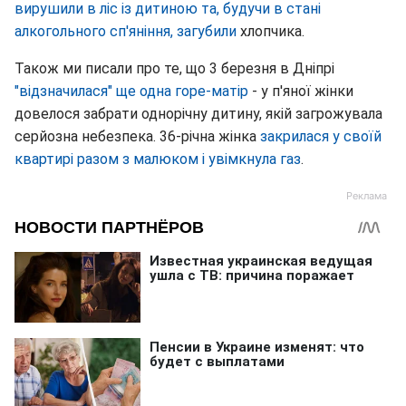
вирушили в ліс із дитиною та, будучи в стані
алкогольного сп'яніння, загубили
хлопчика.
Також ми писали про те, що 3 березня в Дніпрі
"відзначилася" ще одна горе-матір
- у п'яної жінки
довелося забрати однорічну дитину, якій загрожувала
серйозна небезпека. 36-річна жінка
закрилася у своїй
квартирі разом з малюком і увімкнула газ
.