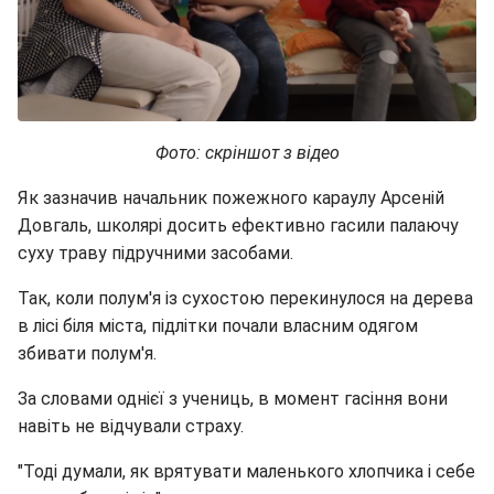
Фото: скріншот з відео
Як зазначив начальник пожежного караулу Арсеній
Довгаль, школярі досить ефективно гасили палаючу
суху траву підручними засобами.
Так, коли полум'я із сухостою перекинулося на дерева
в лісі біля міста, підлітки почали власним одягом
збивати полум'я.
За словами однієї з учениць, в момент гасіння вони
навіть не відчували страху.
"Тоді думали, як врятувати маленького хлопчика і себе