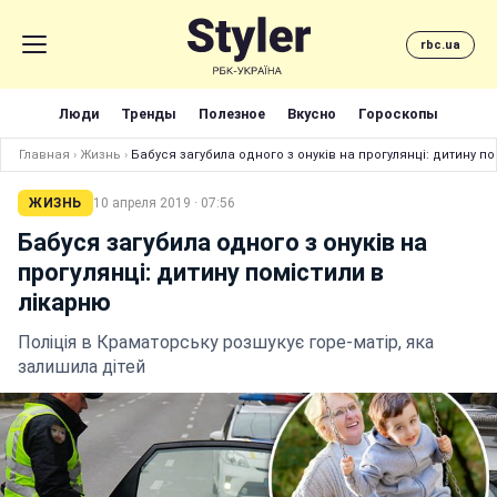
rbc.ua
Люди
Тренды
Полезное
Вкусно
Гороскопы
Главная
›
Жизнь
›
Бабуся загубила одного з онуків на прогулянці: дитину по
ЖИЗНЬ
10 апреля 2019 · 07:56
Бабуся загубила одного з онуків на
прогулянці: дитину помістили в
лікарню
Поліція в Краматорську розшукує горе-матір, яка
залишила дітей