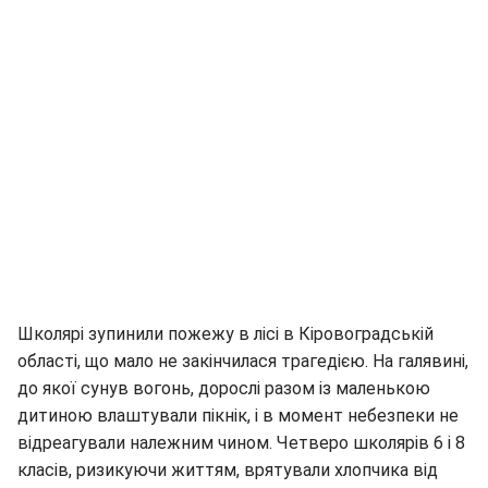
Школярі зупинили пожежу в лісі в Кіровоградській
області, що мало не закінчилася трагедією. На галявині,
до якої сунув вогонь, дорослі разом із маленькою
дитиною влаштували пікнік, і в момент небезпеки не
відреагували належним чином. Четверо школярів 6 і 8
класів, ризикуючи життям, врятували хлопчика від