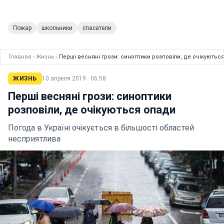
Пожар
школьники
спасатели
Главная
›
Жизнь
›
Перші весняні грози: синоптики розповіли, де очікуютьс
ЖИЗНЬ
10 апреля 2019 · 06:58
Перші весняні грози: синоптики
розповіли, де очікуються опади
Погода в Україні очікується в більшості областей
несприятлива