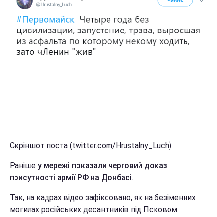
Скріншот поста (twitter.com/Hrustalny_Luch)
Раніше
у мережі показали черговий доказ
присутності армії РФ на Донбасі
.
Так, на кадрах відео зафіксовано, як на безіменних
могилах російських десантників під Псковом