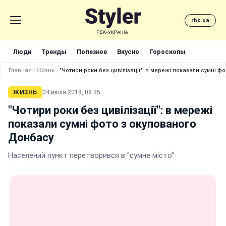
rbc.ua
Люди
Тренды
Полезное
Вкусно
Гороскопы
Главная
›
Жизнь
›
"Чотири роки без цивілізації": в мережі показали сумні 
ЖИЗНЬ
04 июля 2018, 08:35
"Чотири роки без цивілізації": в мережі
показали сумні фото з окупованого
Донбасу
Населений пункт перетворився в "сумне місто"