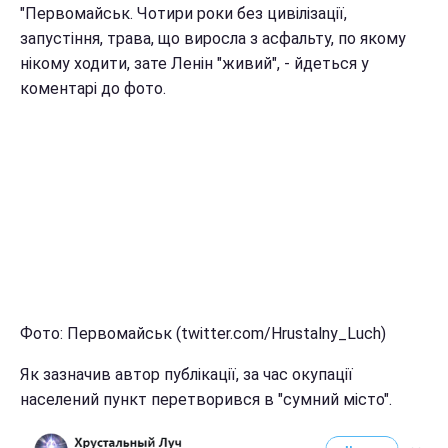
"Первомайськ. Чотири роки без цивілізації,
запустіння, трава, що виросла з асфальту, по якому
нікому ходити, зате Ленін "живий", - йдеться у
коментарі до фото.
Фото: Первомайськ (twitter.com/Hrustalny_Luch)
Як зазначив автор публікації, за час окупації
населений пункт перетворився в "сумний місто".