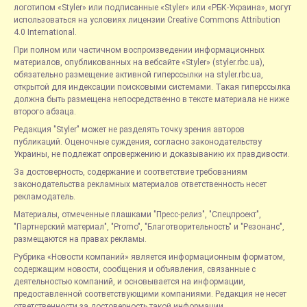
логотипом «Styler» или подписанные «Styler» или «РБК-Украина», могут
использоваться на условиях лицензии Creative Commons Attribution
4.0 International.
При полном или частичном воспроизведении информационных
материалов, опубликованных на вебсайте «Styler» (styler.rbc.ua),
обязательно размещение активной гиперссылки на styler.rbc.ua,
открытой для индексации поисковыми системами. Такая гиперссылка
должна быть размещена непосредственно в тексте материала не ниже
второго абзаца.
Редакция "Styler" может не разделять точку зрения авторов
публикаций. Оценочные суждения, согласно законодательству
Украины, не подлежат опровержению и доказыванию их правдивости.
За достоверность, содержание и соответствие требованиям
законодательства рекламных материалов ответственность несет
рекламодатель.
Материалы, отмеченные плашками "Пресс-релиз", "Спецпроект",
"Партнерский материал", "Promo", "Благотворительность" и "Резонанс",
размещаются на правах рекламы.
Рубрика «Новости компаний» является информационным форматом,
содержащим новости, сообщения и объявления, связанные с
деятельностью компаний, и основывается на информации,
предоставленной соответствующими компаниями. Редакция не несет
ответственности за достоверность такой информации.