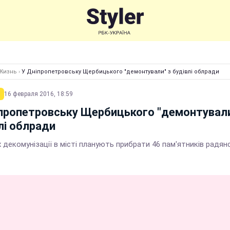
Жизнь
›
У Дніпропетровську Щербицького "демонтували" з будівлі облради
16 февраля 2016, 18:59
пропетровську Щербицького "демонтували
лі облради
 декомунізації в місті планують прибрати 46 пам'ятників радян