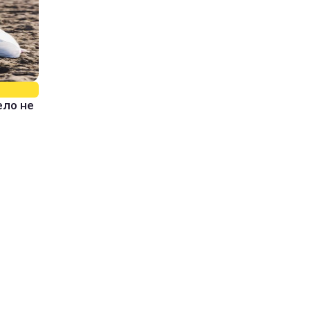
ело не