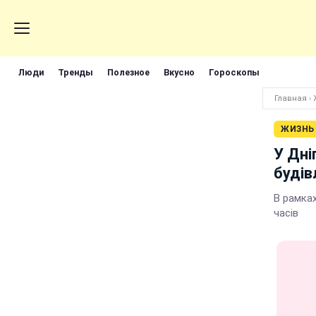
Люди
Тренды
Полезное
Вкусно
Гороскопы
Главная
›
ЖИЗНЬ
У Дні
будів
В рамках
часів