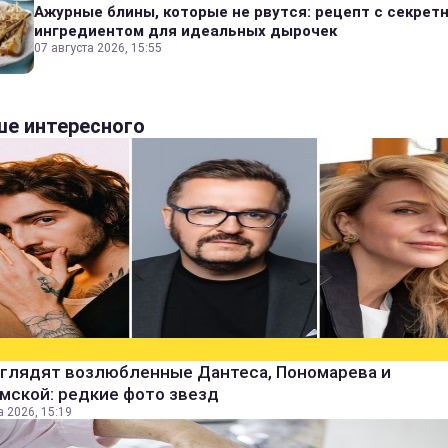
Ажурные блины, которые не рвутся: рецепт с секрет
ингредиентом для идеальных дырочек
07 августа 2026, 15:55
е интересного
ыглядят возлюбленные Дантеса, Пономарева и
мской: редкие фото звезд
а 2026, 15:19