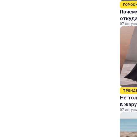
ГОРОС
Почему
откуда
07 август
ТРЕНД
Не тол
в жару
07 август