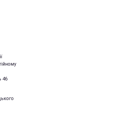
ії
тійному
ь 46
цького