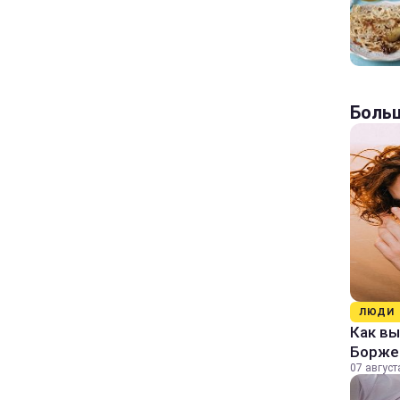
Больш
ЛЮДИ
Как в
Борже
07 август