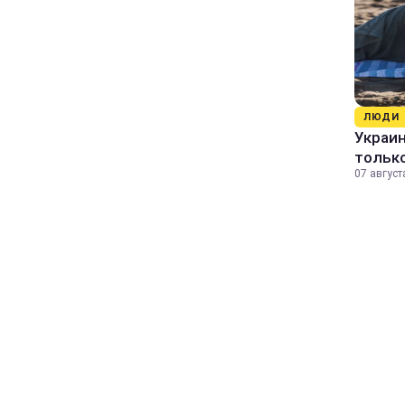
ЛЮДИ
Украин
только
07 август