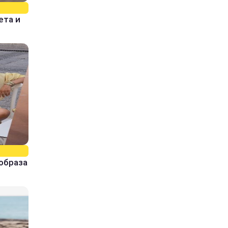
ета и
образа