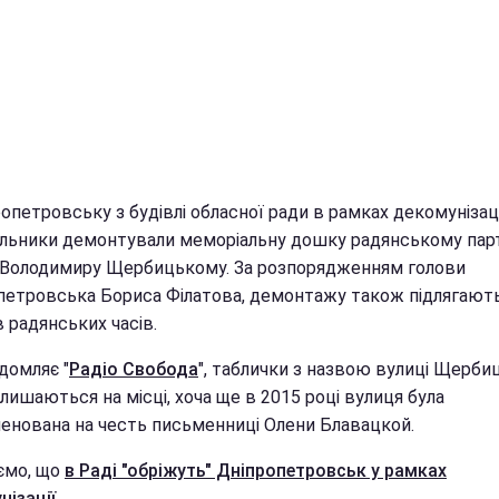
опетровську з будівлі обласної ради в рамках декомунізац
льники демонтували меморіальну дошку радянському пар
і Володимиру Щербицькому.
За розпорядженням голови
петровська Бориса Філатова, демонтажу також підлягают
в радянських часів.
домляє "
Радіо Свобода
", таблички з назвою вулиці Щерби
лишаються на місці, хоча ще в 2015 році вулиця була
енована на честь письменниці Олени Блавацкой.
ємо, що
в Раді "обріжуть" Дніпропетровськ у рамках
нізації
.