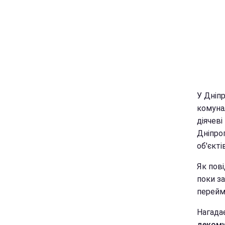
У Дніпр
комуна
діячев
Дніпро
об'єкті
Як пові
поки за
перейм
Нагада
декому