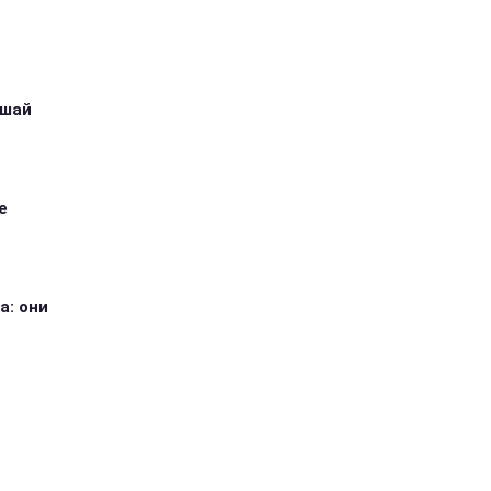
ушай
е
а: они