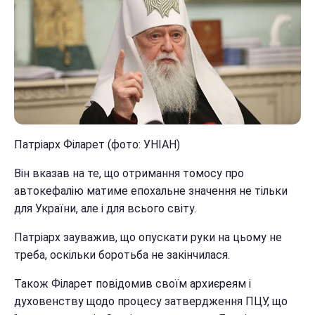
Патріарх Філарет (фото: УНІАН)
Він вказав на те, що отримання томосу про
автокефалію матиме епохальне значення не тільки
для України, але і для всього світу.
Патріарх зауважив, що опускати руки на цьому не
треба, оскільки боротьба не закінчилася.
Також Філарет повідомив своїм архиєреям і
духовенству щодо процесу затвердження ПЦУ, що