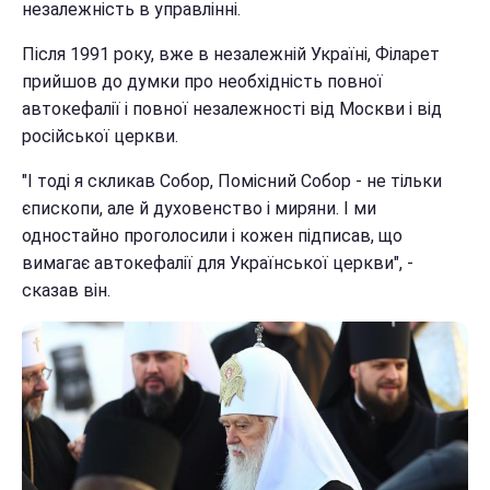
незалежність в управлінні.
Після 1991 року, вже в незалежній Україні, Філарет
прийшов до думки про необхідність повної
автокефалії і повної незалежності від Москви і від
російської церкви.
"І тоді я скликав Собор, Помісний Собор - не тільки
єпископи, але й духовенство і миряни. І ми
одностайно проголосили і кожен підписав, що
вимагає автокефалії для Української церкви", -
сказав він.