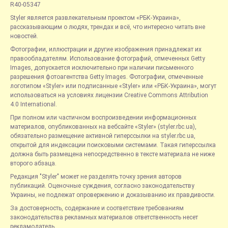
R40-05347
Styler является развлекательным проектом «РБК-Украина»,
рассказывающим о людях, трендах и всё, что интересно читать вне
новостей.
Фотографии, иллюстрации и другие изображения принадлежат их
правообладателям. Использование фотографий, отмеченных Getty
Images, допускается исключительно при наличии письменного
разрешения фотоагентства Getty Images. Фотографии, отмеченные
логотипом «Styler» или подписанные «Styler» или «РБК-Украина», могут
использоваться на условиях лицензии Creative Commons Attribution
4.0 International.
При полном или частичном воспроизведении информационных
материалов, опубликованных на вебсайте «Styler» (styler.rbc.ua),
обязательно размещение активной гиперссылки на styler.rbc.ua,
открытой для индексации поисковыми системами. Такая гиперссылка
должна быть размещена непосредственно в тексте материала не ниже
второго абзаца.
Редакция "Styler" может не разделять точку зрения авторов
публикаций. Оценочные суждения, согласно законодательству
Украины, не подлежат опровержению и доказыванию их правдивости.
За достоверность, содержание и соответствие требованиям
законодательства рекламных материалов ответственность несет
рекламодатель.