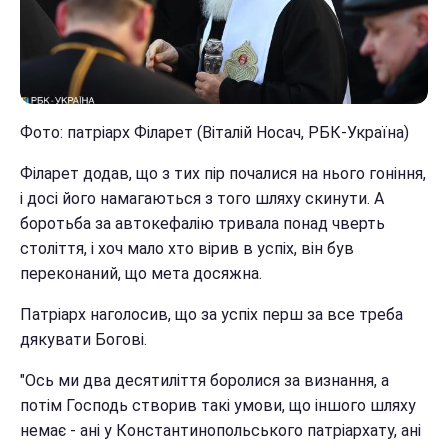
Фото: патріарх Філарет (Віталій Носач, РБК-Україна)
Філарет додав, що з тих пір почалися на нього гоніння,
і досі його намагаються з того шляху скинути. А
боротьба за автокефалію тривала понад чверть
століття, і хоч мало хто вірив в успіх, він був
переконаний, що мета досяжна.
Патріарх наголосив, що за успіх перш за все треба
дякувати Богові.
"Ось ми два десятиліття боролися за визнання, а
потім Господь створив такі умови, що іншого шляху
немає - ані у Константинопольського патріархату, ані