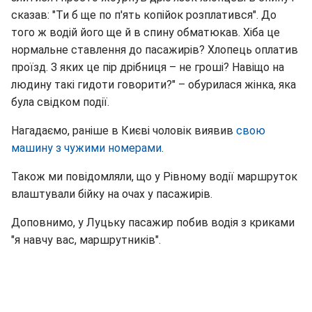
сказав: "Ти б ще по п'ять копійок розплатився". До
того ж водій його ще й в спину обматюкав. Хіба це
нормальне ставлення до пасажирів? Хлопець оплатив
проїзд. З яких це пір дрібниця – не гроші? Навіщо на
людину такі гидоти говорити?" – обурилася жінка, яка
була свідком події.
Нагадаємо, раніше в Києві чоловік виявив
свою
машину з чужими номерами
.
Також ми повідомляли, що у Рівному водії маршруток
влаштували бійку на очах у пасажирів.
Доповнимо, у Луцьку пасажир побив водія з криками
"я навчу вас, маршрутників".