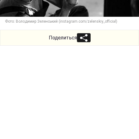
Фото: Володимир Зеленський (instagram.com/zelenskiy_official)
Поделиться