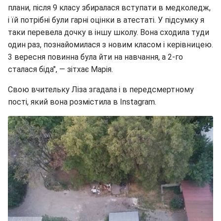
плани, після 9 класу збиралася вступати в медколедж,
і їй потрібні були гарні оцінки в атестаті. У підсумку я
таки перевела дочку в іншу школу. Вона сходила туди
один раз, познайомилася з новим класом і керівницею.
3 вересня повинна була йти на навчання, а 2-го
сталася біда", — зітхає Марія.
Свою вчительку Ліза згадала і в передсмертному
пості, який вона розмістила в Instagram.