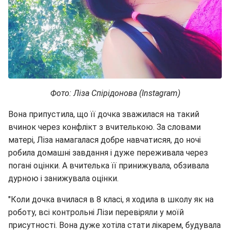
Фото: Ліза Спірідонова (Instagram)
Вона припустила, що її дочка зважилася на такий
вчинок через конфлікт з вчителькою. За словами
матері, Ліза намагалася добре навчатисяя, до ночі
робила домашні завдання і дуже переживала через
погані оцінки. А вчителька її принижувала, обзивала
дурною і занижувала оцінки.
"Коли дочка вчилася в 8 класі, я ходила в школу як на
роботу, всі контрольні Лізи перевіряли у моїй
присутності. Вона дуже хотіла стати лікарем, будувала