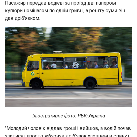
Пасажир передав водієві за проїзд дві паперові
купюри номіналом по одній гривні, а решту суми він
дав дріб'язком.
Ілюстративне фото: РБК-Україна
"Молодий чоловік віддав гроші і вийшов, а водій почав
злитися і просто жбурнув дріб’язок хлопцеві в спину і