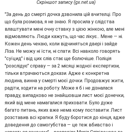
Скріншот запису (gx.net.ua)
"За день до смерті дочка дзвонила цій вчителці. Про
що була розмова, я не знаю. Я просила у слідства
влаштувати мені очну ставку з цією жінкою, але мені
відмовляють. Люди кажуть, що час лікує... Мене — ні.
Кожен день чекаю, коли відчиняться двері і зайде
Ліза. Не можу ні їсти, ні спати. Всі навколо говорять
"суїцид" і від цих слів стає ще болючіше. Поліція
"розслідує" справу — за 2 місяці жодної експертизи,
тільки втрачаються докази. Адже є конкретна
людина, винна у смерті моєї дочки. Продовжує жити,
радіти, ходити на роботу. Може я б і не дізналася
правду, випадково не знайшовши лист моєї донечки,
який від мене намагалися приховати. Було дуже
багато питань, яких вже нема кому поставити. Лист
розставив всі крапки. Я буду боротися до кінця, адже
доведення до самогубства — це теж вбивство і