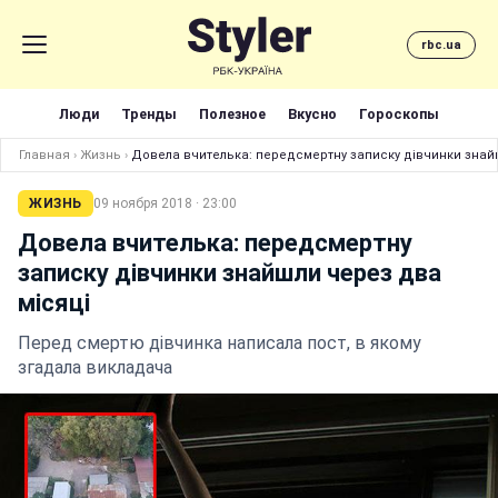
rbc.ua
Люди
Тренды
Полезное
Вкусно
Гороскопы
Главная
›
Жизнь
›
Довела вчителька: передсмертну записку дівчинки знай
ЖИЗНЬ
09 ноября 2018 · 23:00
Довела вчителька: передсмертну
записку дівчинки знайшли через два
місяці
Перед смертю дівчинка написала пост, в якому
згадала викладача