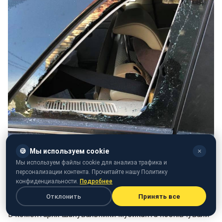
🍪
Мы используем cookie
✕
Мы используем файлы cookie для анализа трафика и
персонализации контента. Прочитайте нашу Политику
конфиденциальности.
Подробнее
Фото: facebook.com/arsen.baburka
Отклонить
Принять все
В коментарях шанувальники музиканта поспівчували