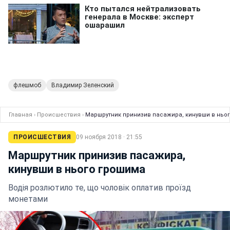
флешмоб
Владимир Зеленский
Главная
›
Происшествия
›
Маршрутник принизив пасажира, кинувши в ньо
ПРОИСШЕСТВИЯ
09 ноября 2018 · 21:55
Маршрутник принизив пасажира,
кинувши в нього грошима
Водія розлютило те, що чоловік оплатив проїзд
монетами