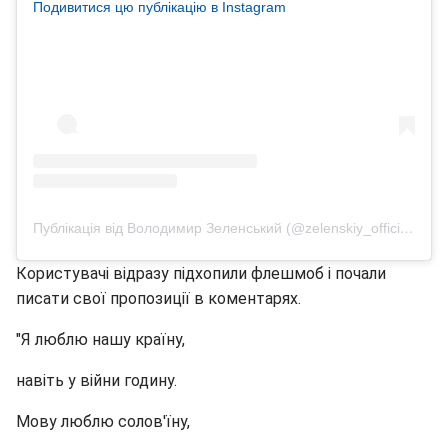
Подивитися цю публікацію в Instagram
Публікація від Володимир Зеленський (@zelenskiy_official)
9 Ли
Користувачі відразу підхопили флешмоб і почали
писати свої пропозиції в коментарях.
"Я люблю нашу країну,
навіть у війни годину.
Мову люблю солов'їну,