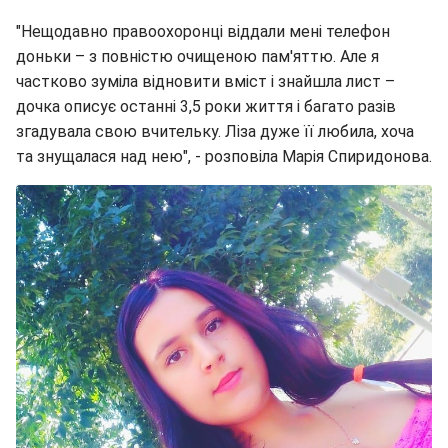
"Нещодавно правоохоронці віддали мені телефон
доньки – з повністю очищеною пам'яттю. Але я
частково зуміла відновити вміст і знайшла лист –
дочка описує останні 3,5 роки життя і багато разів
згадувала свою вчительку. Ліза дуже її любила, хоча
та знущалася над нею", - розповіла Марія Спиридонова.