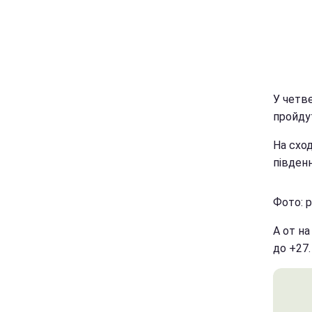
У четве
пройду
На сход
південн
Фото: p
А от на
до +27.