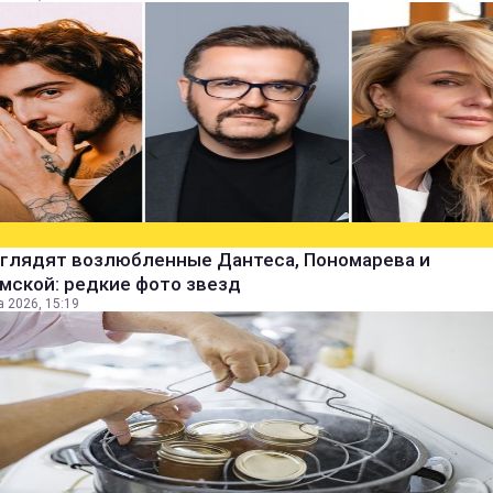
ыглядят возлюбленные Дантеса, Пономарева и
мской: редкие фото звезд
а 2026, 15:19