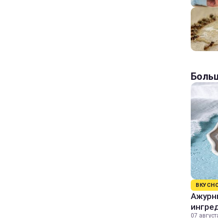
Больш
ВКУСН
Ажурны
ингре
07 август