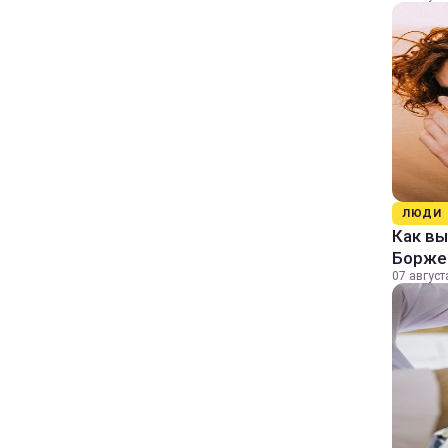
ЛЮДИ
Как в
Борже
07 август