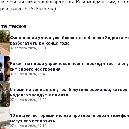
ня - Всесвітній день донора крові. Рекомендації тим, хто 
ров (відео: STYLER.rbc.ua)
йте также
Финансовая удача уже близко: эти 4 знака Зодиака м
разбогатеть до конца года
07 августа 2026, 19:51
Какая ты новая украинская песня: проходи тест и сл
хит своего настроения
07 августа 2026, 18:49
С ними не уснешь до утра: 8 жутких сериалов, которы
надолго засядут в памяти
07 августа 2026, 18:09
10 вещей, которыми нельзя протирать экран телефон
могут его испортить
07 августа 2026, 17:18