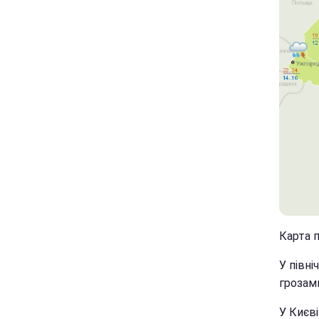
Карта п
У півні
грозами
У Києві