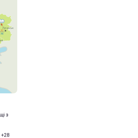
щі з
 +28