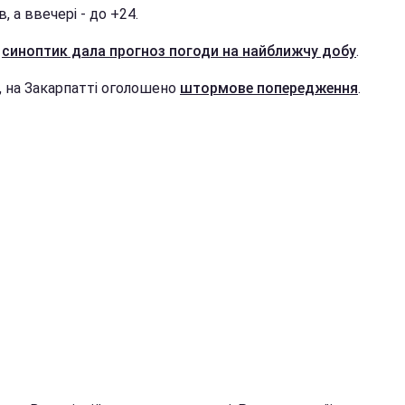
в, а ввечері - до +24.
е
синоптик дала прогноз погоди на найближчу добу
.
, на Закарпатті оголошено
штормове попередження
.