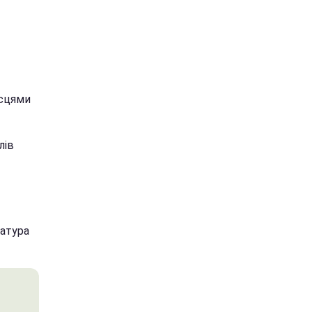
ісцями
лів
ратура