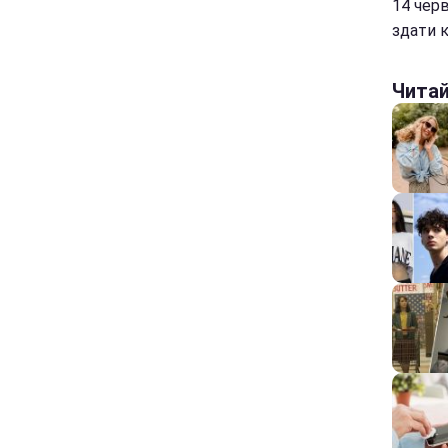
14 черв
здати к
Чита