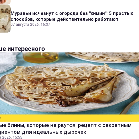
Муравьи исчезнут с огорода без "химии": 5 простых
способов, которые действительно работают
07 августа 2026, 16:37
е интересного
О
е блины, которые не рвутся: рецепт с секретным
диентом для идеальных дырочек
а 2026, 15:55