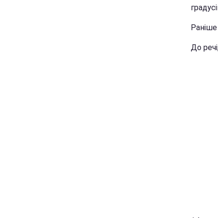
градусі
Раніш
До речі