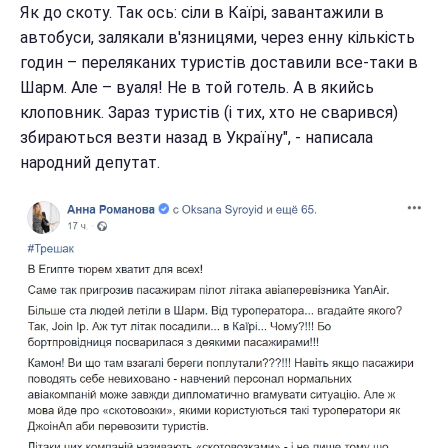
Як до скоту. Так ось: сіли в Каїрі, завантажили в
автобуси, залякали в'язницями, через енну кількість
годин – переляканих туристів доставили все-таки в
Шарм. Але – вуаля! Не в той готель. А в якийсь
клоповник. Зараз туристів (і тих, хто не сварився)
збираються везти назад в Україну", - написала
народний депутат.