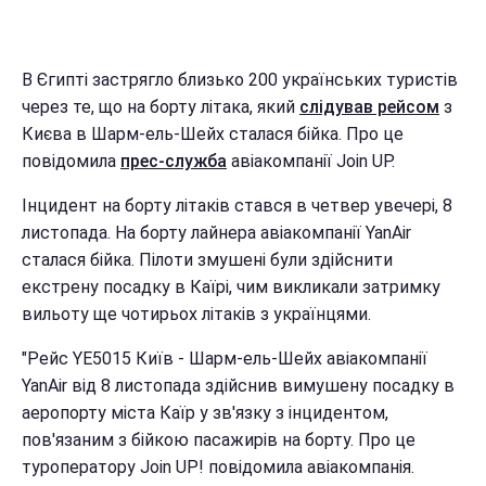
В Єгипті застрягло близько 200 українських туристів
через те, що на борту літака, який
слідував рейсом
з
Києва в Шарм-ель-Шейх сталася бійка. Про це
повідомила
прес-служба
авіакомпанії Join UP.
Інцидент на борту літаків стався в четвер увечері, 8
листопада. На борту лайнера авіакомпанії YanAir
сталася бійка. Пілоти змушені були здійснити
екстрену посадку в Каїрі, чим викликали затримку
вильоту ще чотирьох літаків з українцями.
"Рейс YE5015 Київ - Шарм-ель-Шейх авіакомпанії
YanAir від 8 листопада здійснив вимушену посадку в
аеропорту міста Каїр у зв'язку з інцидентом,
пов'язаним з бійкою пасажирів на борту. Про це
туроператору Join UP! повідомила авіакомпанія.