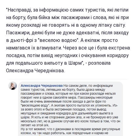
"Насправді, за інформацією самих туристів, які летіли
на борту, була бійка між пасажирами і слова, які ні при
якому розкладі не говорять ні в одному літаку світу.
Пасажири, деякі були не дуже адекватні, після заходу
в дьюті-фрі з "веселою водою". А екіпаж просто
намагався їх вгамувати. Через все це і була екстрена
посадка, потім вихід неугодних і очікування коридору
для подальшого вильоту в Шарм", - розповіла
Олександра Череднікова.