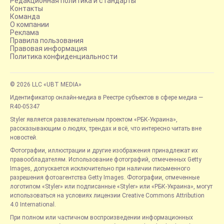
Редакционная политика и стандарты
Контакты
Команда
О компании
Реклама
Правила пользования
Правовая информация
Политика конфиденциальности
© 2026 LLC «UBT MEDIA»
Идентификатор онлайн-медиа в Реестре субъектов в сфере медиа —
R40-05347
Styler является развлекательным проектом «РБК-Украина»,
рассказывающим о людях, трендах и всё, что интересно читать вне
новостей.
Фотографии, иллюстрации и другие изображения принадлежат их
правообладателям. Использование фотографий, отмеченных Getty
Images, допускается исключительно при наличии письменного
разрешения фотоагентства Getty Images. Фотографии, отмеченные
логотипом «Styler» или подписанные «Styler» или «РБК-Украина», могут
использоваться на условиях лицензии Creative Commons Attribution
4.0 International.
При полном или частичном воспроизведении информационных