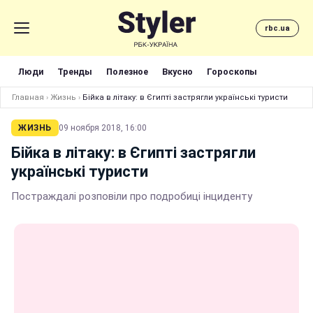
rbc.ua
Люди
Тренды
Полезное
Вкусно
Гороскопы
Главная
›
Жизнь
›
Бійка в літаку: в Єгипті застрягли українські туристи
ЖИЗНЬ
09 ноября 2018, 16:00
Бійка в літаку: в Єгипті застрягли
українські туристи
Постраждалі розповіли про подробиці інциденту