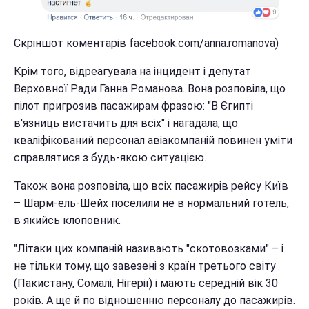
Скріншот коментарів facebook.com/anna.romanova)
Крім того, відреагувала на інцидент і депутат
Верховної Ради Ганна Романова. Вона розповіла, що
пілот пригрозив пасажирам фразою: "В Єгипті
в'язниць вистачить для всіх" і нагадала, що
кваліфікований персонал авіакомпаній повинен уміти
справлятися з будь-якою ситуацією.
Також вона розповіла, що всіх пасажирів рейсу Київ
– Шарм-ель-Шейх поселили не в нормальний готель,
в якийсь клоповник.
"Літаки цих компаній називають "скотовозками" – і
не тільки тому, що завезені з країн третього світу
(Пакистану, Сомалі, Нігерії) і мають середній вік 30
років. А ще й по відношенню персоналу до пасажирів.