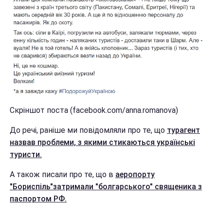
Скріншот поста (facebook.com/anna.romanova)
До речі, раніше ми повідомляли про те, що
турагент
назвав проблеми, з якими стикаються українські
туристи.
А також писали про те, що в
аеропорту
"Бориспіль"затримали "болгарського" священика з
паспортом РФ.