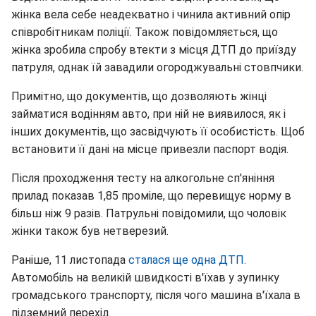
жінка вела себе неадекватно і чинила активний опір
співробітникам поліції. Також повідомляється, що
жінка зробила спробу втекти з місця ДТП до приїзду
патруля, однак їй завадили огороджувальні стовпчики.
Примітно, що документів, що дозволяють жінці
займатися водінням авто, при ній не виявилося, як і
інших документів, що засвідчують її особистість. Щоб
встановити її дані на місце привезли паспорт водія.
Після проходження тесту на алкогольне сп'яніння
прилад показав 1,85 проміле, що перевищує норму в
більш ніж 9 разів. Патрульні повідомили, що чоловік
жінки також був нетверезий.
Раніше, 11 листопада
сталася ще одна ДТП.
Автомобіль на великій швидкості в'їхав у зупинку
громадського транспорту, після чого машина в'їхала в
підземний перехід.