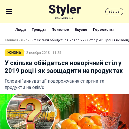
rbc.ua
Люди
Тренды
Полезное
Вкусно
Гороскопы
Главная
›
Жизнь
›
У скільки обійдеться новорічний стіл у 2019 році і як за
ЖИЗНЬ
12 ноября 2018 · 11:25
У скільки обійдеться новорічний стіл у
2019 році і як заощадити на продуктах
Головні "винуватці" подорожчання спиртне та
продукти на олів'є