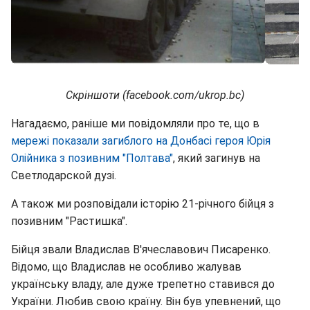
Скріншоти (facebook.com/ukrop.bc)
Нагадаємо, раніше ми повідомляли про те, що в
мережі показали загиблого на Донбасі героя Юрія
Олійника з позивним "Полтава"
, який загинув на
Светлодарской дузі.
А також ми розповідали історію 21-річного бійця з
позивним "Растишка".
Бійця звали Владислав В'ячеславович Писаренко.
Відомо, що Владислав не особливо жалував
українську владу, але дуже трепетно ставився до
України. Любив свою країну. Він був упевнений, що