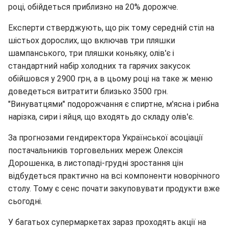
році, обійдеться приблизно на 20% дорожче.
Експерти стверджують, що рік тому середній стіл на
шістьох дорослих, що включав три пляшки
шампанського, три пляшки коньяку, олів'є і
стандартний набір холодних та гарячих закусок
обійшовся у 2900 грн, а в цьому році на таке ж меню
доведеться витратити близько 3500 грн.
"Винуватцями" подорожчання є спиртне, м'ясна і рибна
нарізка, сири і яйця, що входять до складу олів'є.
За прогнозами гендиректора Української асоціації
постачальників торговельних мереж Олексія
Дорошенка, в листопаді-грудні зростання цін
відбудеться практично на всі компоненти новорічного
столу. Тому є сенс почати закуповувати продукти вже
сьогодні.
У багатьох супермаркетах зараз проходять акції на