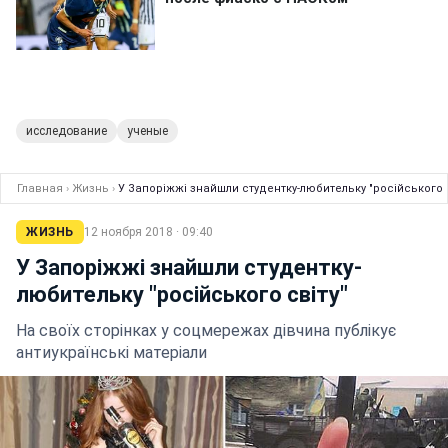
исследование
ученые
Главная
›
Жизнь
›
У Запоріжжі знайшли студентку-любительку "російського с
ЖИЗНЬ
12 ноября 2018 · 09:40
У Запоріжжі знайшли студентку-
любительку "російського світу"
На своїх сторінках у соцмережах дівчина публікує
антиукраїнські матеріали