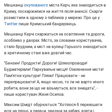
Мешканці
окупованого
міста Керч, яке знаходиться в
Криму, поскаржилися на життя після анексії. Скарги
розмістили в одному з пабликів у мережі. Про це у
Twitter
пише Кримський бандерівець.
Мешканці Керчі скаржаться на освітлення та дороги,
особливо у дворах. Місто, за словами користувачів,
стало брудним, а міст на вулиці Горького знаходиться
в критичному стані вже довгий час.
"Бензин! Продукти! Дороги! Шляхопроводи!
Будматеріали! Паркувальні місця! Озеленення міста!
Пам'ятки культури! Пляжі! Працювати - не
перепрацювати! А, якщо чесно, то їм не варто нічого
робити, вони за що не візьмуться, все знищать", -
пише користувач Женя Осипов.
Максим Шмідт обурюється: "Хотілося б перевішати
всіх на площі, а палаци, зведені за хабарі, взяти і