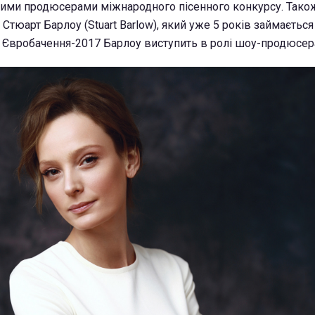
чими продюсерами міжнародного пісенного конкурсу. Тако
тюарт Барлоу (Stuart Barlow), який уже 5 років займаєтьс
 Євробачення-2017 Барлоу виступить в ролі шоу-продюсер