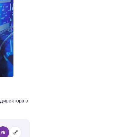
 директора з
🔗
VB