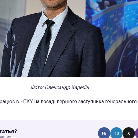
Фото: Олександр Харебін
рацює в НТКУ на посаді першого заступника генерального
татья?
FB
TG
X
узьями