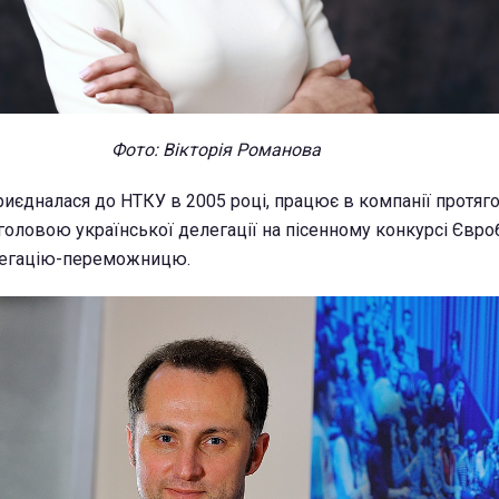
Фото: Вікторія Романова
иєдналася до НТКУ в 2005 році, працює в компанії протяго
 головою української делегації на пісенному конкурсі Євро
легацію-переможницю.