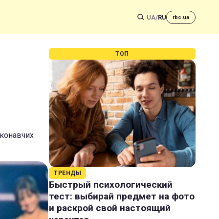
UA
/
RU
rbc.ua
ТОП
иконавчих
ТРЕНДЫ
Быстрый психологический
тест: выбирай предмет на фото
и раскрой свой настоящий