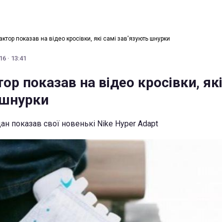
ктор показав на відео кросівки, які самі зав'язують шнурки
6 · 13:41
ор показав на відео кросівки, які
 шнурки
н показав свої новенькі Nike Hyper Adapt