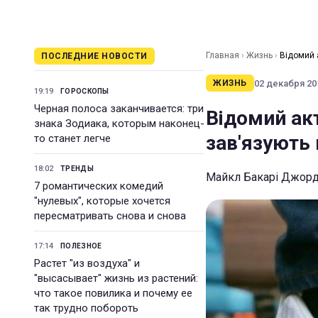
Главная
›
Жизнь
›
Відомий а
ПОСЛЕДНИЕ НОВОСТИ
02 декабря 201
ЖИЗНЬ
19:19
ГОРОСКОПЫ
Черная полоса заканчивается: три
Відомий акт
знака Зодиака, которым наконец-
зав'язують
то станет легче
18:02
ТРЕНДЫ
Майкл Бакарі Джорда
7 романтических комедий
"нулевых", которые хочется
пересматривать снова и снова
17:14
ПОЛЕЗНОЕ
Растет "из воздуха" и
"высасывает" жизнь из растений:
что такое повилика и почему ее
так трудно побороть