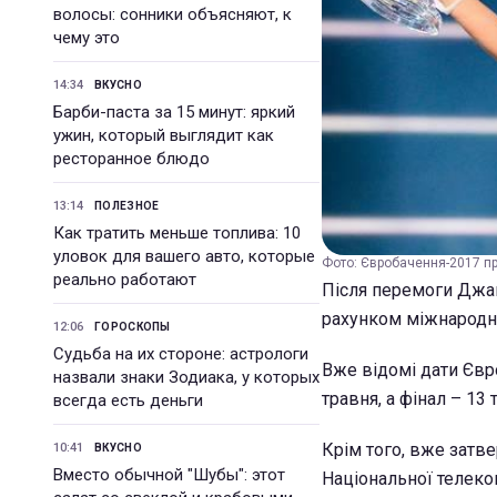
волосы: сонники объясняют, к
чему это
14:34
ВКУСНО
Барби-паста за 15 минут: яркий
ужин, который выглядит как
ресторанное блюдо
13:14
ПОЛЕЗНОЕ
Как тратить меньше топлива: 10
уловок для вашего авто, которые
Фото: Євробачення-2017 про
реально работают
Після перемоги Джам
рахунком міжнародни
12:06
ГОРОСКОПЫ
Судьба на их стороне: астрологи
Вже відомі дати Євро
назвали знаки Зодиака, у которых
травня, а фінал – 13 
всегда есть деньги
Крім того, вже зат
10:41
ВКУСНО
Вместо обычной "Шубы": этот
Національної телеко