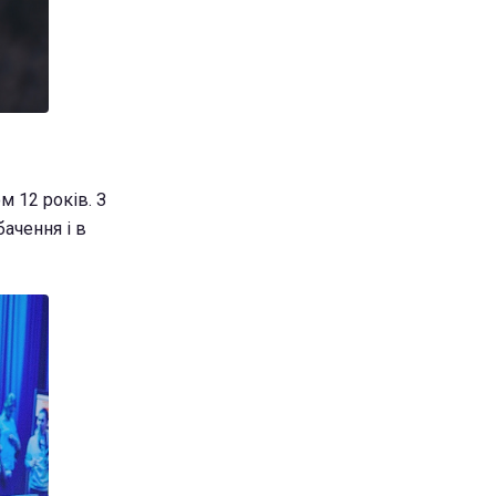
м 12 років. З
бачення і в