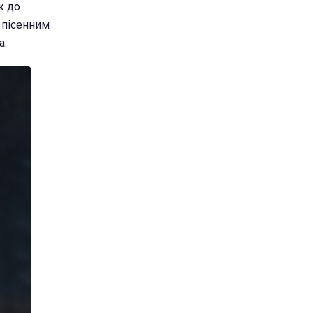
ж до
я пісенним
а.