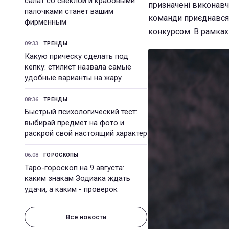
салат со свеклой и крабовыми
призначені виконав
палочками станет вашим
команди приєднався С
фирменным
конкурсом. В рамках
09:33
ТРЕНДЫ
Какую прическу сделать под
кепку: стилист назвала самые
удобные варианты на жару
08:36
ТРЕНДЫ
Быстрый психологический тест:
выбирай предмет на фото и
раскрой свой настоящий характер
06:08
ГОРОСКОПЫ
Таро-гороскоп на 9 августа:
каким знакам Зодиака ждать
удачи, а каким - проверок
Все новости