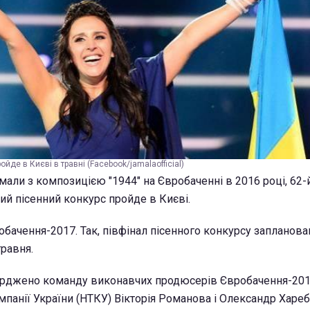
йде в Києві в травні (Facebook/jamalaofficial)
али з композицією "1944" на Євробаченні в 2016 році, 62-
й пісенний конкурс пройде в Києві.
бачення-2017. Так, півфінал пісенного конкурсу запланован
травня.
верджено команду виконавчих продюсерів Євробачення-201
мпанії України (НТКУ) Вікторія Романова і Олександр Хареб