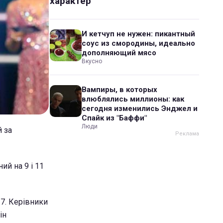
характер
И кетчуп не нужен: пикантный
соус из смородины, идеально
дополняющий мясо
Вкусно
Вампиры, в которых
влюблялись миллионы: как
сегодня изменились Энджел и
Спайк из "Баффи"
Люди
й за
ий на 9 і 11
7. Керівники
ін