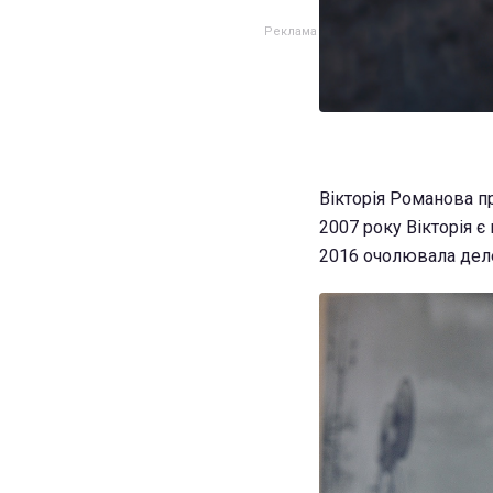
Вікторія Романова пр
2007 року Вікторія є
2016 очолювала де