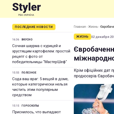
Главная
›
Жизнь
›
Євробаче
ПОСЛЕДНИЕ НОВОСТИ
02 декабря 201
ЖИЗНЬ
16:36
ВКУСНО
Сочная шаурма с курицей и
Євробаченн
хрустящим картофелем: простой
міжнародно
рецепт с фото от
победительницы "МастерШеф"
Крім офіційних дат 
15:55
ПОЛЕЗНОЕ
продюсерів Євробач
Сода ваш враг: 5 вещей в доме,
которые категорически нельзя
чистить этим популярным
средством
15:15
ГОРОСКОПЫ
Приснилось, что выпадают